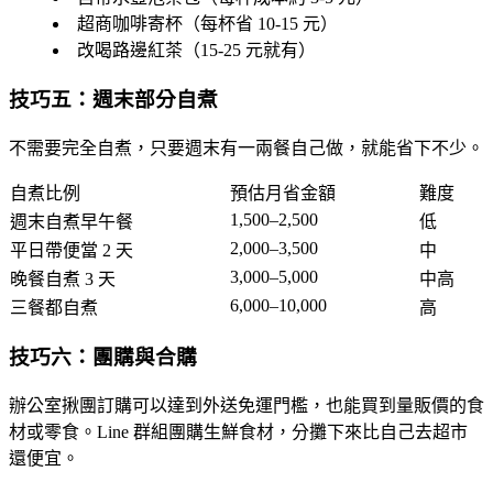
超商咖啡寄杯（每杯省 10-15 元）
改喝路邊紅茶（15-25 元就有）
技巧五：週末部分自煮
不需要完全自煮，只要週末有一兩餐自己做，就能省下不少。
自煮比例
預估月省金額
難度
1,500–2,500
週末自煮早午餐
低
2,000–3,500
平日帶便當 2 天
中
3,000–5,000
晚餐自煮 3 天
中高
6,000–10,000
三餐都自煮
高
技巧六：團購與合購
辦公室揪團訂購可以達到外送免運門檻，也能買到量販價的食
材或零食。Line 群組團購生鮮食材，分攤下來比自己去超市
還便宜。