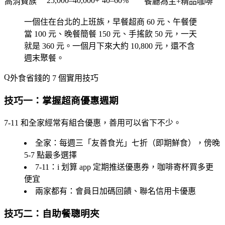
25,000–40,000+
40–60%
高消費族
餐廳為主+精品咖啡
一個住在台北的上班族，早餐超商 60 元、午餐便
當 100 元、晚餐簡餐 150 元、手搖飲 50 元，一天
就是 360 元。一個月下來大約 10,800 元，還不含
週末聚餐。
外食省錢的 7 個實用技巧
技巧一：掌握超商優惠週期
7-11 和全家經常有組合優惠，善用可以省下不少。
全家
：每週三「友善食光」七折（即期鮮食），傍晚
5-7 點最多選擇
7-11
：i 划算 app 定期推送優惠券，咖啡寄杯買多更
便宜
兩家都有
：會員日加碼回饋、聯名信用卡優惠
技巧二：自助餐聰明夾