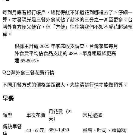
每到月底看銀行帳戶，總覺得錢不知道花到哪裡去了。仔細一
算，才發現光是三餐外食就佔了薪水的三分之一甚至更多。台
灣外食方便又便宜，但「方便」往往讓我們不知不覺花超過預
算。
根據主計處 2025 年家庭收支調查，台灣家庭每月
外食費平均佔食品支出的 48%，單身租屋族更高
達 65-80%。
台灣外食三餐花費行情
不同用餐方式的價格差距很大，先搞清楚行情才能做預算。
早餐
月花費（22
類型
單次花費
常見選擇
天）
傳統早餐
880–1,430
40–65 元
蛋餅、吐司、蘿蔔糕
店