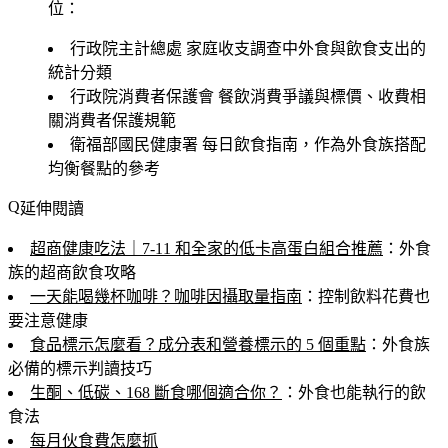
位：
行政院主計總處
家庭收支調查中外食與飲食支出的
統計分類
行政院消費者保護會
餐飲消費爭議與標價、收費相
關消費者保護規範
衛福部國民健康署
每日飲食指南，作為外食族搭配
均衡餐點的參考
延伸閱讀
超商健康吃法｜7-11 和全家的低卡高蛋白組合推薦
：外食
族的超商飲食攻略
一天能喝幾杯咖啡？咖啡因攝取量指南
：控制飲料花費也
要注意健康
食品標示怎麼看？成分表和營養標示的 5 個重點
：外食族
必備的標示判讀技巧
生酮、低碳、168 斷食哪個適合你？
：外食也能執行的飲
食法
每月伙食費怎麼抓