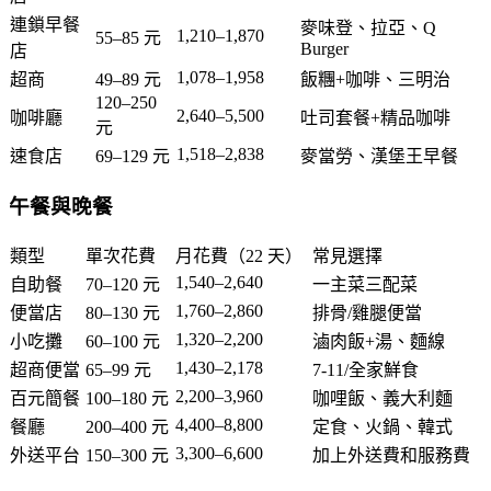
連鎖早餐
麥味登、拉亞、Q
1,210–1,870
55–85 元
Burger
店
1,078–1,958
超商
49–89 元
飯糰+咖啡、三明治
120–250
2,640–5,500
咖啡廳
吐司套餐+精品咖啡
元
1,518–2,838
速食店
69–129 元
麥當勞、漢堡王早餐
午餐與晚餐
類型
單次花費
月花費（22 天）
常見選擇
1,540–2,640
自助餐
70–120 元
一主菜三配菜
1,760–2,860
便當店
80–130 元
排骨/雞腿便當
1,320–2,200
小吃攤
60–100 元
滷肉飯+湯、麵線
1,430–2,178
超商便當
65–99 元
7-11/全家鮮食
2,200–3,960
百元簡餐
100–180 元
咖哩飯、義大利麵
4,400–8,800
餐廳
200–400 元
定食、火鍋、韓式
3,300–6,600
外送平台
150–300 元
加上外送費和服務費