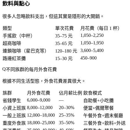
飲料與點心
很多人忽略飲料支出，但這其實是隱形的大開銷。
類型
單次花費
月花費（每日 1 杯）
1,050–2,250
手搖飲（中杯）
35–75 元
1,050–1,950
超商咖啡
35–65 元
3,600–5,400
連鎖咖啡（星巴克等）
120–180 元
450–900
路邊紅茶攤
15–30 元
不同族群的每月外食花費
根據不同生活型態，外食花費差異很大。
族群
月外食花費
佔月薪比例
飲食模式
6,000–9,000
—
省錢學生
自助餐+小吃攤
8,000–12,000
20–30%
小資上班族
便當+偶爾聚餐
12,000–18,000
25–35%
一般上班族
午餐外食+週末餐廳
18,000–25,000
35–50%
重度外食族
三餐外食+飲料+外送