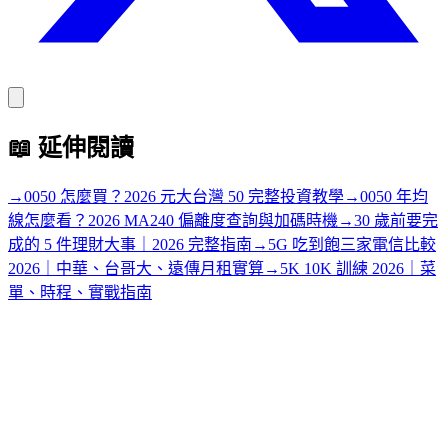
📖
延伸閱讀
→
0050 怎麼買？2026 元大台灣 50 完整投資教學
→
0050 年均
線怎麼看？2026 MA240 偏離度查詢與加碼時機
→
30 歲前要完
成的 5 件理財大事｜2026 完整指南
→
5G 吃到飽三家電信比較
2026｜中華、台哥大、遠傳月租實算
→
5K 10K 訓練 2026｜菜
單、時程、實戰指南