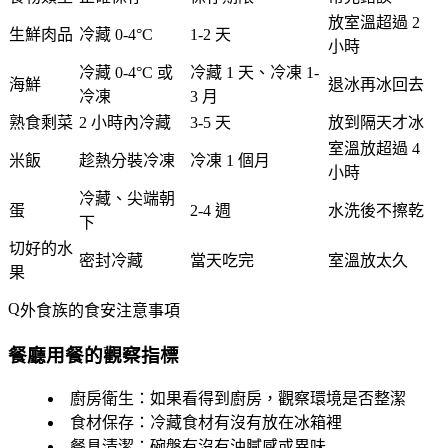
放室溫超過 2
生鮮肉品
冷藏 0-4°C
1-2 天
小時
冷藏 0-4°C 或
冷藏 1 天、冷凍 1-
海鮮
退冰再冰回去
冷凍
3 月
熟食剩菜
2 小時內冷藏
3-5 天
放到隔天才冰
室溫放超過 4
米飯
趁熱分裝冷凍
冷凍 1 個月
小時
冷藏、尖端朝
蛋
2-4 週
水洗後不擦乾
下
切好的水
密封冷藏
當天吃完
室溫放太久
果
外食族的食安注意事項
餐廳用餐的觀察指標
廚房衛生
：如果看得到廚房，觀察環境是否整潔
食材保存
：冷藏食材有沒有放在冰箱裡
餐具清潔
：碗盤有沒有油膩感或異味