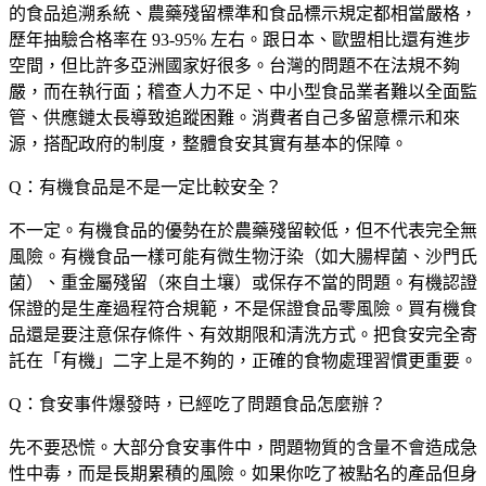
的食品追溯系統、農藥殘留標準和食品標示規定都相當嚴格，
歷年抽驗合格率在 93-95% 左右。跟日本、歐盟相比還有進步
空間，但比許多亞洲國家好很多。台灣的問題不在法規不夠
嚴，而在執行面；稽查人力不足、中小型食品業者難以全面監
管、供應鏈太長導致追蹤困難。消費者自己多留意標示和來
源，搭配政府的制度，整體食安其實有基本的保障。
Q：有機食品是不是一定比較安全？
不一定。有機食品的優勢在於農藥殘留較低，但不代表完全無
風險。有機食品一樣可能有微生物汙染（如大腸桿菌、沙門氏
菌）、重金屬殘留（來自土壤）或保存不當的問題。有機認證
保證的是生產過程符合規範，不是保證食品零風險。買有機食
品還是要注意保存條件、有效期限和清洗方式。把食安完全寄
託在「有機」二字上是不夠的，正確的食物處理習慣更重要。
Q：食安事件爆發時，已經吃了問題食品怎麼辦？
先不要恐慌。大部分食安事件中，問題物質的含量不會造成急
性中毒，而是長期累積的風險。如果你吃了被點名的產品但身