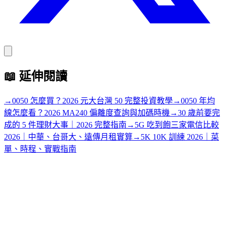
📖
延伸閱讀
→
0050 怎麼買？2026 元大台灣 50 完整投資教學
→
0050 年均
線怎麼看？2026 MA240 偏離度查詢與加碼時機
→
30 歲前要完
成的 5 件理財大事｜2026 完整指南
→
5G 吃到飽三家電信比較
2026｜中華、台哥大、遠傳月租實算
→
5K 10K 訓練 2026｜菜
單、時程、實戰指南