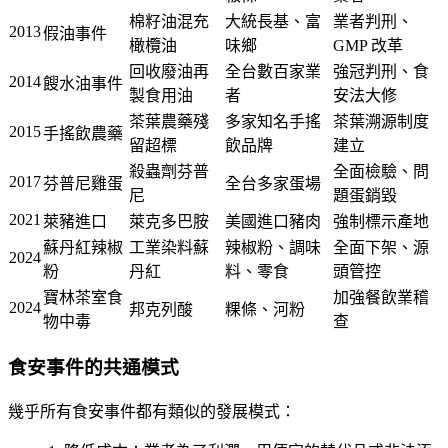
棉籽油混充
大統長基、富
業者判刑、
2013
假油事件
橄欖油
味鄉
GMP 改革
回收廢油再
全台數百家業
強冠判刑、食
2014
餿水油事件
製食用油
者
安法大修
茶葉農藥殘
多家知名手搖
茶葉溯源制度
2015
手搖飲農藥
留超標
飲品牌
建立
殺蟲劑芬普
全面檢驗、問
2017
芬普尼雞蛋
全台多家蛋場
尼
題蛋銷毀
2021
萊豬進口
萊克多巴胺
美國進口豬肉
強制標示產地
蘇丹紅辣椒
工業染料蘇
辣椒粉、調味
全面下架、源
2024
粉
丹紅
料、零食
頭管控
寶林茶室食
加強餐飲業稽
2024
邦克列酸
粿條、河粉
物中毒
查
食安事件的共通模式
幾乎所有食安事件都有類似的發展模式：