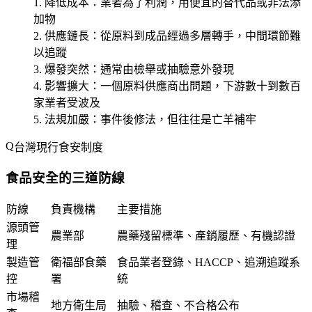
降低成本
：業者為了利潤，用便宜的替代品或非法添
加物
供應鏈長
：從原料到成品經過多層轉手，中間環節難
以追蹤
爆發突然
：通常由檢舉或抽驗意外發現
影響擴大
：一個原料供應商出問題，下游數十到數百
家業者受波及
法規加嚴
：事件後修法，但往往是亡羊補牢
台灣現行食安制度
食品安全的三道防線
防線
負責機構
主要措施
源頭管
農業部
農藥殘留標準、產銷履歷、有機認證
理
製造管
衛福部食藥
食品業者登錄、HACCP、追溯追蹤系
控
署
統
市場稽
地方衛生局
抽驗、稽查、不合格公布