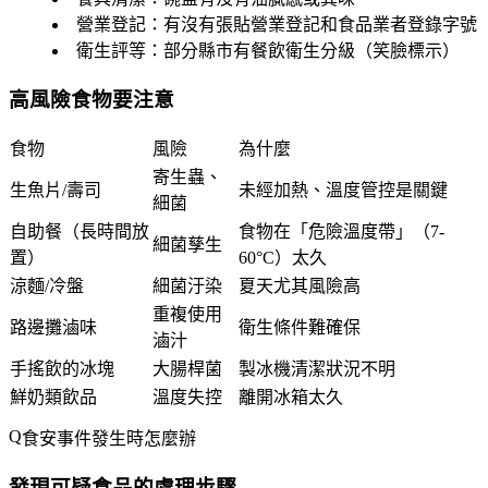
營業登記
：有沒有張貼營業登記和食品業者登錄字號
衛生評等
：部分縣市有餐飲衛生分級（笑臉標示）
高風險食物要注意
食物
風險
為什麼
寄生蟲、
生魚片/壽司
未經加熱、溫度管控是關鍵
細菌
自助餐（長時間放
食物在「危險溫度帶」（7-
細菌孳生
置）
60°C）太久
涼麵/冷盤
細菌汙染
夏天尤其風險高
重複使用
路邊攤滷味
衛生條件難確保
滷汁
手搖飲的冰塊
大腸桿菌
製冰機清潔狀況不明
鮮奶類飲品
溫度失控
離開冰箱太久
食安事件發生時怎麼辦
發現可疑食品的處理步驟