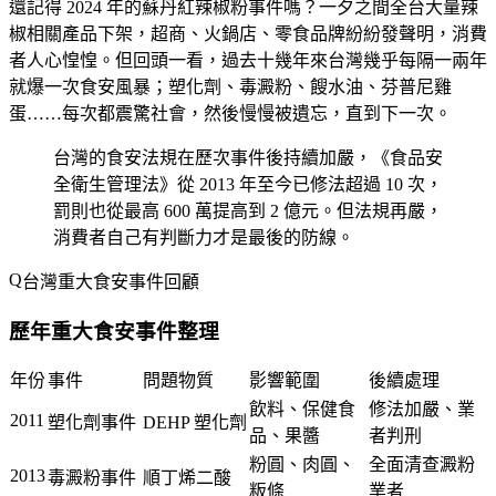
還記得 2024 年的蘇丹紅辣椒粉事件嗎？一夕之間全台大量辣
椒相關產品下架，超商、火鍋店、零食品牌紛紛發聲明，消費
者人心惶惶。但回頭一看，過去十幾年來台灣幾乎每隔一兩年
就爆一次食安風暴；塑化劑、毒澱粉、餿水油、芬普尼雞
蛋……每次都震驚社會，然後慢慢被遺忘，直到下一次。
台灣的食安法規在歷次事件後持續加嚴，《食品安
全衛生管理法》從 2013 年至今已修法超過 10 次，
罰則也從最高 600 萬提高到 2 億元。但法規再嚴，
消費者自己有判斷力才是最後的防線。
台灣重大食安事件回顧
歷年重大食安事件整理
年份
事件
問題物質
影響範圍
後續處理
飲料、保健食
修法加嚴、業
2011
塑化劑事件
DEHP 塑化劑
品、果醬
者判刑
粉圓、肉圓、
全面清查澱粉
2013
毒澱粉事件
順丁烯二酸
粄條
業者