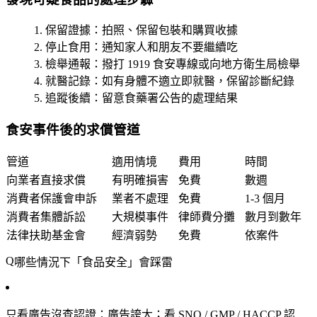
保留證據
：拍照、保留包裝和購買收據
停止食用
：通知家人和朋友不要繼續吃
檢舉通報
：撥打 1919 食安專線或向地方衛生局檢舉
就醫記錄
：如有身體不適立即就醫，保留診斷紀錄
追蹤後續
：留意食藥署公告的處理結果
食安事件後的求償管道
管道
適用情境
費用
時間
向業者直接求償
有明確損害
免費
數週
消費者保護會申訴
業者不處理
免費
1-3 個月
消費者集體訴訟
大規模事件
律師費分攤
數月到數年
法律扶助基金會
經濟弱勢
免費
依案件
哪些情況下「食品安全」會踩雷
只看廣告沒查認證
：廣告誇大；看 SNQ / GMP / HACCP 認