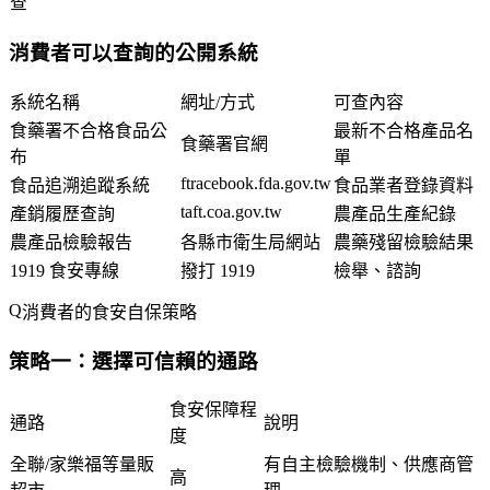
查
消費者可以查詢的公開系統
系統名稱
網址/方式
可查內容
食藥署不合格食品公
最新不合格產品名
食藥署官網
布
單
ftracebook.fda.gov.tw
食品追溯追蹤系統
食品業者登錄資料
taft.coa.gov.tw
產銷履歷查詢
農產品生產紀錄
農產品檢驗報告
各縣市衛生局網站
農藥殘留檢驗結果
1919 食安專線
撥打 1919
檢舉、諮詢
消費者的食安自保策略
策略一：選擇可信賴的通路
食安保障程
通路
說明
度
全聯/家樂福等量販
有自主檢驗機制、供應商管
高