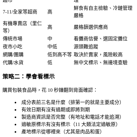
超市
理
鮮食有自主檢驗、冷鏈管理
7-11/全家等超商
高
嚴格
有機專賣店（里仁
高
嚴格篩選供應商
等）
傳統市場
中
看攤商信譽、選固定攤位
夜市小吃
中低
源頭難追蹤
網購/團購
低到高不等
取決於賣家，風險較高
代購/水貨
低
無中文標示、無邊境查驗
策略二：學會看標示
購買包裝食品時，花 10 秒鐘翻到背面確認：
成分表前三名
是什麼（排第一的就是主要成分）
有效日期
有沒有過期或即將到期
製造商資訊
是否完整（有地址和電話才能追溯）
過敏原標示
有沒有標示（11 大類法定過敏原）
產地標示
從哪裡來（尤其是肉品和蛋）