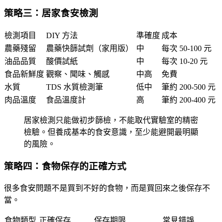
策略三：居家食安檢測
檢測項目
DIY 方法
準確度
成本
農藥殘留
農藥快篩試劑（家用版）
中
每次 50-100 元
油品品質
酸價試紙
中
每次 10-20 元
食品新鮮度
觀察、聞味、觸感
中高
免費
水質
TDS 水質檢測筆
低中
筆約 200-500 元
肉品溫度
食品溫度計
高
筆約 200-400 元
居家檢測只能做初步篩檢，不能取代實驗室的精密
檢驗。但養成基本的食安意識，至少能避開最明顯
的風險。
策略四：食物保存的正確方式
很多食安問題不是買到不好的食物，而是買回來之後保存不
當。
食物類型
正確保存
保存期限
常見錯誤