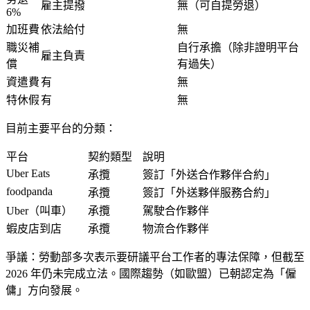
雇主提撥
無（可自提勞退）
6%
加班費
依法給付
無
職災補
自行承擔（除非證明平台
雇主負責
償
有過失）
資遣費
有
無
特休假
有
無
目前主要平台的分類
：
平台
契約類型
說明
Uber Eats
承攬
簽訂「外送合作夥伴合約」
foodpanda
承攬
簽訂「外送夥伴服務合約」
Uber（叫車）
承攬
駕駛合作夥伴
蝦皮店到店
承攬
物流合作夥伴
爭議
：勞動部多次表示要研議平台工作者的專法保障，但截至
2026 年仍未完成立法。國際趨勢（如歐盟）已朝認定為「僱
傭」方向發展。