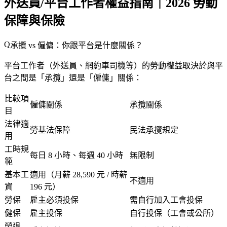
外送員/平台工作者權益指南｜2026 勞動
保障與保險
承攬 vs 僱傭：你跟平台是什麼關係？
平台工作者（外送員、網約車司機等）的勞動權益取決於與平
台之間是「承攬」還是「僱傭」關係：
比較項
僱傭關係
承攬關係
目
法律適
勞基法保障
民法承攬規定
用
工時規
每日 8 小時、每週 40 小時
無限制
範
基本工
適用（月薪 28,590 元 / 時薪
不適用
資
196 元）
勞保
雇主必須投保
需自行加入工會投保
健保
雇主投保
自行投保（工會或公所）
勞退