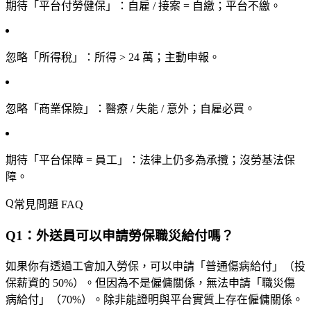
期待「平台付勞健保」
：自雇 / 接案 = 自繳；平台不繳。
忽略「所得稅」
：所得 > 24 萬；主動申報。
忽略「商業保險」
：醫療 / 失能 / 意外；自雇必買。
期待「平台保障 = 員工」
：法律上仍多為承攬；沒勞基法保
障。
常見問題 FAQ
Q1：外送員可以申請勞保職災給付嗎？
如果你有透過工會加入勞保，可以申請「普通傷病給付」（投
保薪資的 50%）。但因為不是僱傭關係，無法申請「職災傷
病給付」（70%）。除非能證明與平台實質上存在僱傭關係。