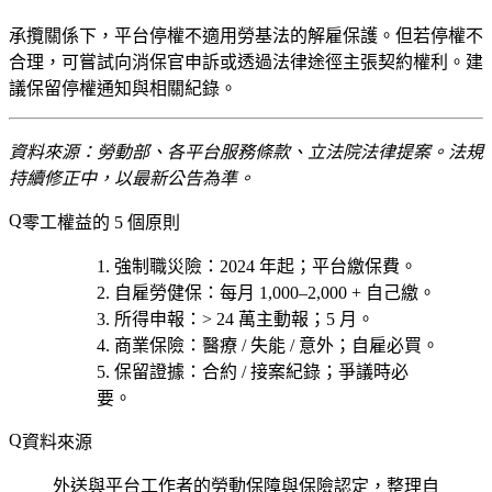
承攬關係下，平台停權不適用勞基法的解雇保護。但若停權不
合理，可嘗試向消保官申訴或透過法律途徑主張契約權利。建
議保留停權通知與相關紀錄。
資料來源：勞動部、各平台服務條款、立法院法律提案。法規
持續修正中，以最新公告為準。
零工權益的 5 個原則
強制職災險
：2024 年起；平台繳保費。
自雇勞健保
：每月 1,000–2,000 + 自己繳。
所得申報
：> 24 萬主動報；5 月。
商業保險
：醫療 / 失能 / 意外；自雇必買。
保留證據
：合約 / 接案紀錄；爭議時必
要。
資料來源
外送與平台工作者的勞動保障與保險認定，整理自