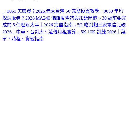
→
0050 怎麼買？2026 元大台灣 50 完整投資教學
→
0050 年均
線怎麼看？2026 MA240 偏離度查詢與加碼時機
→
30 歲前要完
成的 5 件理財大事｜2026 完整指南
→
5G 吃到飽三家電信比較
2026｜中華、台哥大、遠傳月租實算
→
5K 10K 訓練 2026｜菜
單、時程、實戰指南