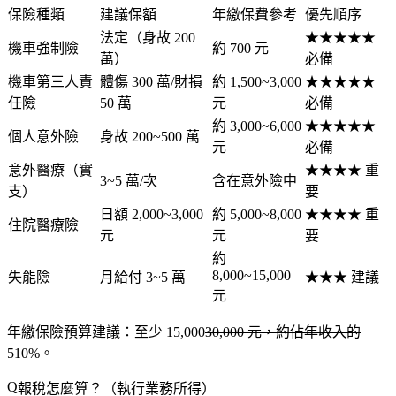
保險種類
建議保額
年繳保費參考
優先順序
法定（身故 200
★★★★★
機車強制險
約 700 元
萬）
必備
機車第三人責
體傷 300 萬/財損
約 1,500~3,000
★★★★★
任險
50 萬
元
必備
約 3,000~6,000
★★★★★
個人意外險
身故 200~500 萬
元
必備
意外醫療（實
★★★★ 重
3~5 萬/次
含在意外險中
支）
要
日額 2,000~3,000
約 5,000~8,000
★★★★ 重
住院醫療險
元
元
要
約
8,000~15,000
失能險
月給付 3~5 萬
★★★ 建議
元
年繳保險預算建議
：至少 15,000
30,000 元，約佔年收入的
5
10%。
報稅怎麼算？（執行業務所得）