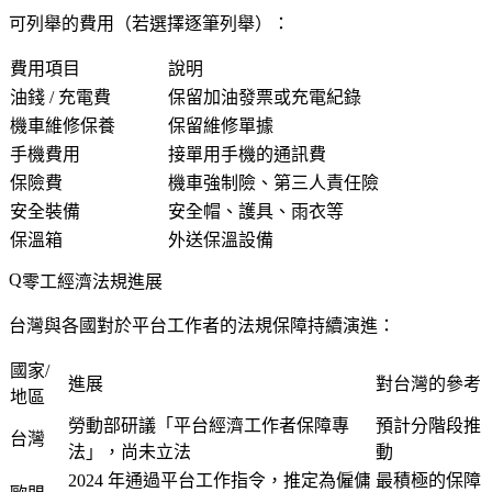
可列舉的費用
（若選擇逐筆列舉）：
費用項目
說明
油錢 / 充電費
保留加油發票或充電紀錄
機車維修保養
保留維修單據
手機費用
接單用手機的通訊費
保險費
機車強制險、第三人責任險
安全裝備
安全帽、護具、雨衣等
保溫箱
外送保溫設備
零工經濟法規進展
台灣與各國對於平台工作者的法規保障持續演進：
國家/
進展
對台灣的參考
地區
勞動部研議「平台經濟工作者保障專
預計分階段推
台灣
法」，尚未立法
動
2024 年通過平台工作指令，推定為僱傭
最積極的保障