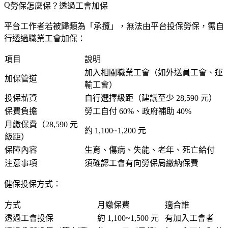
勞保怎麼保？透過工會加保
平台工作者若被歸類為「承攬」，無法由平台投保勞保，需自
行透過
職業工會
加保：
項目
說明
加入相關職業工會（如外送員工會、運
加保管道
輸工會）
投保薪資
自行選擇級距（建議至少 28,590 元）
保費負擔
勞工自付 60%、政府補助 40%
月繳保費（28,590 元
約 1,100~1,200 元
級距）
保障內容
生育、傷病、失能、老年、死亡給付
注意事項
須確認工會有向勞保局繳納保費
健保投保方式
：
方式
月繳保費
適合誰
透過工會投保
約 1,100~1,500 元
有加入工會者