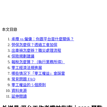
本文目錄
承攬 vs 僱傭：你跟平台是什麼關係？
勞保怎麼保？透過工會加保
出車禍怎麼辦？職災處理流程
保險規劃建議
報稅怎麼算？（執行業務所得）
零工經濟法規進展
哪些情況下「零工權益」會踩雷
常見問題 FAQ
零工權益的 5 個原則
資料來源
延伸閱讀