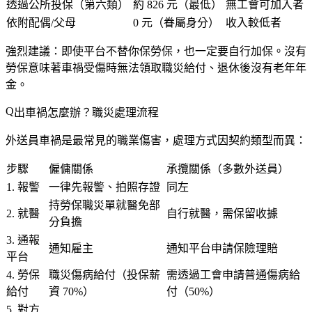
透過公所投保（第六類）
約 826 元（最低）
無工會可加入者
依附配偶/父母
0 元（眷屬身分）
收入較低者
強烈建議
：即使平台不替你保勞保，也一定要自行加保。沒有
勞保意味著車禍受傷時無法領取職災給付、退休後沒有老年年
金。
出車禍怎麼辦？職災處理流程
外送員車禍是最常見的職業傷害，處理方式因契約類型而異：
步驟
僱傭關係
承攬關係（多數外送員）
1. 報警
一律先報警、拍照存證
同左
持勞保職災單就醫免部
2. 就醫
自行就醫，需保留收據
分負擔
3. 通報
通知雇主
通知平台申請保險理賠
平台
4. 勞保
職災傷病給付（投保薪
需透過工會申請普通傷病給
給付
資 70%）
付（50%）
5. 對方