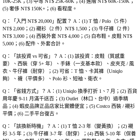
10K-25K；(3) 中等 NT$ 25K-60K；(4) 進階 NT$ 60K-150K；
(5) 奢侈 NT$ 150K+；(6) 看程度。
Q：「
入門 NT$ 20,000
」配置？
A：(1) T 恤 / Polo（5 件）
NT$ 2,000；(2) 襯衫（2 件）NT$ 1,500；(3) 牛仔褲（2 件）
NT$ 3,000；(4) 西裝外套 NT$ 4,000；(5) 白布鞋 + 皮鞋 NT$
5,000；(6) 配件、外套合計。
Q：「
該投資 vs 可省
」？
A：(1) 該投資：皮鞋（質感重
要）、西裝（穿 5+ 年）、手錶（一支基本款）、皮夾克 / 風
衣、牛仔褲（耐穿）；(2) 可省：T 恤、卡其褲（Uniqlo
夠）、襪（平價多）、Polo 衫、短袖、衛衣。
Q：「
省錢方式
」？
A：(1) Uniqlo 換季打折 1、7 月；(2) 百貨
周年慶 9-11 月滿千送百；(3) Outlet（林口、台中）過季精
品；(4) 蝦皮品牌正品店家比實體便宜；(5) Costco 西裝 / 襯衫
平價；(6) 二手平台復古。
Q：「
該換新時機
」？
A：(1) T 恤 2-3 年（變黃換）；(2) 襯
衫 3-5 年；(3) 牛仔褲 3-7 年（耐穿）；(4) 西裝 5-10 年（保養