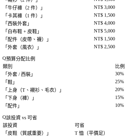
NT$ 3,000
「
牛仔褲（2 件）
」
NT$ 1,500
「
卡其褲（1 件）
」
NT$ 4,000
「
西裝外套
」
NT$ 5,000
「
白布鞋 + 皮鞋
」
NT$ 1,500
「
配件（皮帶、襪）
」
NT$ 2,500
「
外套（風衣）
」
預算分配比例
類別
比例
30%
「
外套 / 西裝
」
25%
「
鞋
」
20%
「
上身（T、襯衫、毛衣）
」
15%
「
下身（褲）
」
10%
「
配件
」
該投資 vs 可省
該投資
可省
「
皮鞋（質感重要）
」
T 恤（平價足）