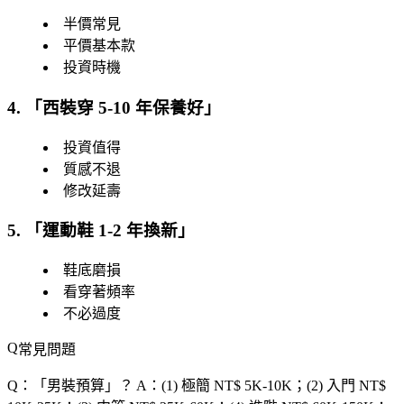
半價常見
平價基本款
投資時機
4. 「
西裝穿 5-10 年保養好
」
投資值得
質感不退
修改延壽
5. 「
運動鞋 1-2 年換新
」
鞋底磨損
看穿著頻率
不必過度
常見問題
Q：「
男裝預算
」？
A：(1) 極簡 NT$ 5K-10K；(2) 入門 NT$