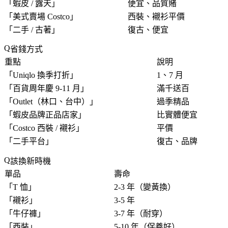
「
蝦皮 / 露天
」
便宜、品質賭
「
美式賣場 Costco
」
西裝、襯衫平價
「
二手 / 古著
」
復古、便宜
省錢方式
重點
說明
「
Uniqlo 換季打折
」
1、7 月
「
百貨周年慶 9-11 月
」
滿千送百
「
Outlet（林口、台中）
」
過季精品
「
蝦皮品牌正品店家
」
比實體便宜
「
Costco 西裝 / 襯衫
」
平價
「
二手平台
」
復古、品牌
該換新時機
單品
壽命
「
T 恤
」
2-3 年（變黃換）
「
襯衫
」
3-5 年
「
牛仔褲
」
3-7 年（耐穿）
「
西裝
」
5-10 年（保養好）