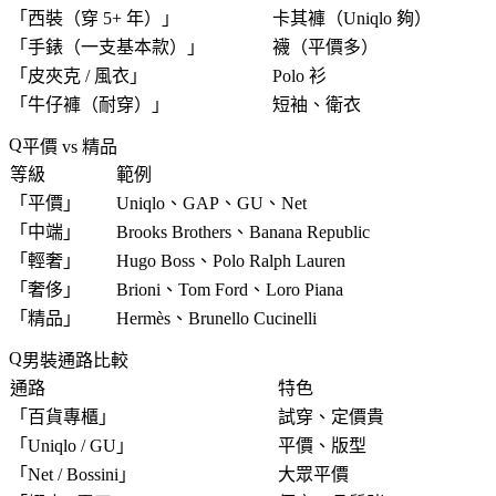
「
西裝（穿 5+ 年）
」
卡其褲（Uniqlo 夠）
「
手錶（一支基本款）
」
襪（平價多）
「
皮夾克 / 風衣
」
Polo 衫
「
牛仔褲（耐穿）
」
短袖、衛衣
平價 vs 精品
等級
範例
「
平價
」
Uniqlo、GAP、GU、Net
「
中端
」
Brooks Brothers、Banana Republic
「
輕奢
」
Hugo Boss、Polo Ralph Lauren
「
奢侈
」
Brioni、Tom Ford、Loro Piana
「
精品
」
Hermès、Brunello Cucinelli
男裝通路比較
通路
特色
「
百貨專櫃
」
試穿、定價貴
「
Uniqlo / GU
」
平價、版型
「
Net / Bossini
」
大眾平價