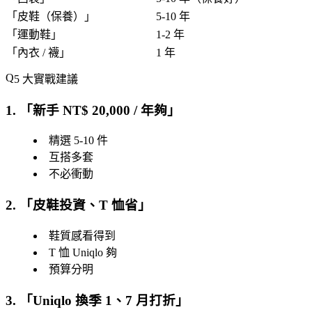
「
皮鞋（保養）
」
5-10 年
「
運動鞋
」
1-2 年
「
內衣 / 襪
」
1 年
5 大實戰建議
1. 「
新手 NT$ 20,000 / 年夠
」
精選 5-10 件
互搭多套
不必衝動
2. 「
皮鞋投資、T 恤省
」
鞋質感看得到
T 恤 Uniqlo 夠
預算分明
3. 「
Uniqlo 換季 1、7 月打折
」