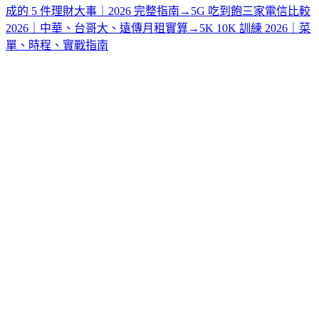
成的 5 件理財大事｜2026 完整指南
→
5G 吃到飽三家電信比較
2026｜中華、台哥大、遠傳月租實算
→
5K 10K 訓練 2026｜菜
單、時程、實戰指南