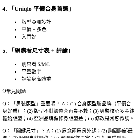
4. 「
Uniqlo 平價合身首選
」
版型亞洲設計
平價 + 多色
入門好
5. 「
網購看尺寸表 + 評論
」
別只看 S/M/L
平量數字
評論身高體重
常見問題
Q：「
男裝版型
」重要嗎？
A：(1) 合身版型勝品牌（平價合
身好看）；(2) 版型不對毀整套再貴不救；(3) 男裝核心多金錢
輸給版型；(4) 亞洲品牌偏修身版型差；(5) 修改是常態微調。
Q：「
關鍵尺寸
」？
A：(1) 肩寬兩肩骨外緣；(2) 胸圍胸部最