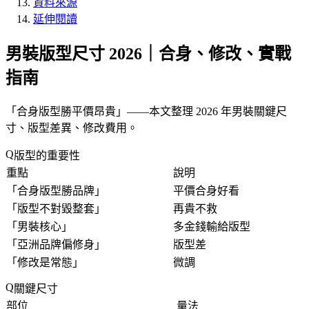
資料來源
延伸閱讀
男裝版型尺寸 2026｜合身、修改、實戰
指南
「
合身版型勝平價昂貴
」——本文整理 2026 年男裝關鍵尺
寸、版型差異、修改費用。
版型的重要性
重點
說明
「
合身版型勝品牌
」
平價合身好看
「
版型不對毀整套
」
再貴不救
「
男裝核心
」
多金錢輸給版型
「
亞洲品牌偏修身
」
版型差
「
修改是常態
」
微調
關鍵尺寸
部位
量法