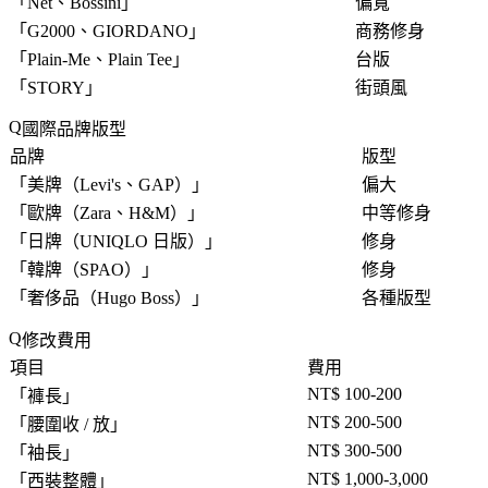
「
Net、Bossini
」
偏寬
「
G2000、GIORDANO
」
商務修身
「
Plain-Me、Plain Tee
」
台版
「
STORY
」
街頭風
國際品牌版型
品牌
版型
「
美牌（Levi's、GAP）
」
偏大
「
歐牌（Zara、H&M）
」
中等修身
「
日牌（UNIQLO 日版）
」
修身
「
韓牌（SPAO）
」
修身
「
奢侈品（Hugo Boss）
」
各種版型
修改費用
項目
費用
NT$ 100-200
「
褲長
」
NT$ 200-500
「
腰圍收 / 放
」
NT$ 300-500
「
袖長
」
NT$ 1,000-3,000
「
西裝整體
」