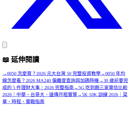
📖
延伸閱讀
→
0050 怎麼買？2026 元大台灣 50 完整投資教學
→
0050 年均
線怎麼看？2026 MA240 偏離度查詢與加碼時機
→
30 歲前要完
成的 5 件理財大事｜2026 完整指南
→
5G 吃到飽三家電信比較
2026｜中華、台哥大、遠傳月租實算
→
5K 10K 訓練 2026｜菜
單、時程、實戰指南