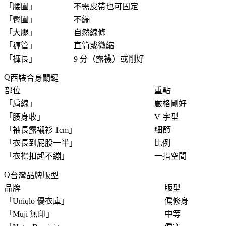
「
腰圍
」
不需皮帶也可固定
「
臀圍
」
不繃
「
大腿
」
自然線條
「
褲管
」
直筒或微縮
「
褲長
」
9 分（露襪）或剛好
西裝合身關鍵
部位
重點
「
肩線
」
嚴格剛好
「
腰身收
」
V 字型
「
袖長露襯衫 1cm
」
細節
「
衣長到屁股一半
」
比例
「
衣襟扣起不繃
」
一指空間
台灣品牌版型
品牌
版型
「
Uniqlo 優衣庫
」
偏修身
「
Muji 無印
」
中等