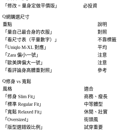
「
修改 = 量身定做平價版
」
必投資
網購選尺寸
重點
說明
「
量自己最合身的衣服
」
對照
「
看尺寸表（平量數字）
」
不靠標籤
「
Uniqlo M-XL 對應
」
平均
「
Zara 偏小一號
」
注意
「
歐美牌偏大一號
」
注意
「
看評論身高體重對照
」
參考
修身 vs 寬鬆
風格
適合
「
修身 Slim Fit
」
商務、瘦長
「
標準 Regular Fit
」
中等體型
「
寬鬆 Relaxed Fit
」
休閒、壯實
「
Oversized
」
街頭風
「
版型選錯毀比例
」
試穿重要