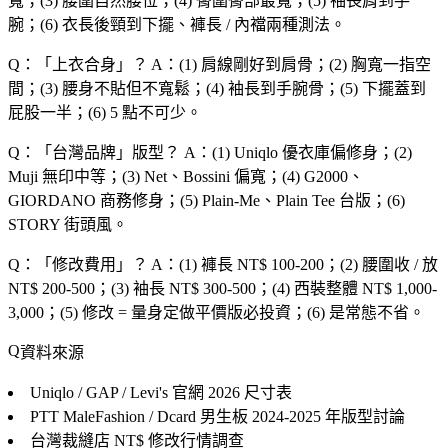
寬；(3) 腰圍自然腰位；(4) 臀圍臀部最寬；(5) 袖長肩到手
腕；(6) 衣長後頸到下擺、褲長 / 內襠兩種測法。
Q：「
上衣合身
」？
A：(1) 肩線剛好到肩骨；(2) 胸寬一指空
間；(3) 腰身不貼但不寬鬆；(4) 袖長到手腕骨；(5) 下擺蓋到
屁股一半；(6) 5 點不可少。
Q：「
台灣品牌
」版型？
A：(1) Uniqlo 優衣庫偏修身；(2)
Muji 無印中等；(3) Net、Bossini 偏寬；(4) G2000、
GIORDANO 商務修身；(5) Plain-Me、Plain Tee 台版；(6)
STORY 街頭風。
Q：「
修改費用
」？
A：(1) 褲長 NT$ 100-200；(2) 腰圍收 / 放
NT$ 200-500；(3) 袖長 NT$ 300-500；(4) 西裝整體 NT$ 1,000-
3,000；(5) 修改 = 量身定做平價版必投資；(6) 是常態不省。
資料來源
Uniqlo / GAP / Levi's 官網
2026 尺寸表
PTT MaleFashion / Dcard 男生板
2024-2025 年版型討論
台灣裁縫店
NT$ 修改行情調查