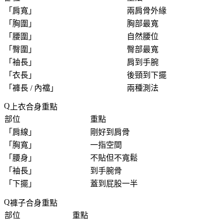
「
肩寬
」
兩肩骨外緣
「
胸圍
」
胸部最寬
「
腰圍
」
自然腰位
「
臀圍
」
臀部最寬
「
袖長
」
肩到手腕
「
衣長
」
後頸到下擺
「
褲長 / 內襠
」
兩種測法
上衣合身重點
部位
重點
「
肩線
」
剛好到肩骨
「
胸寬
」
一指空間
「
腰身
」
不貼但不寬鬆
「
袖長
」
到手腕骨
「
下擺
」
蓋到屁股一半
褲子合身重點
部位
重點