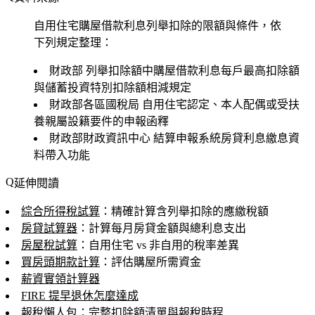
自用住宅購屋借款利息列舉扣除的限額與條件，依
下列規定整理：
財政部
列舉扣除額中購屋借款利息每戶最高扣除額
與儲蓄投資特別扣除額相減規定
財政部各區國稅局
自用住宅認定、本人配偶或受扶
養親屬設籍要件的申報函釋
財政部財政資訊中心
結算申報系統房貸利息繳息資
料帶入功能
延伸閱讀
綜合所得稅試算
：精確計算含列舉扣除的應繳稅額
房貸試算器
：計算每月房貸金額與總利息支出
房屋稅試算
：自用住宅 vs 非自用的稅率差異
買房頭期款計算
：評估購屋所需資金
薪資實領計算器
FIRE 提早退休怎麼達成
報稅懶人包
：完整扣除額清單與報稅時程