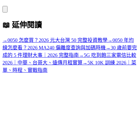
📖
延伸閱讀
→
0050 怎麼買？2026 元大台灣 50 完整投資教學
→
0050 年均
線怎麼看？2026 MA240 偏離度查詢與加碼時機
→
30 歲前要完
成的 5 件理財大事｜2026 完整指南
→
5G 吃到飽三家電信比較
2026｜中華、台哥大、遠傳月租實算
→
5K 10K 訓練 2026｜菜
單、時程、實戰指南