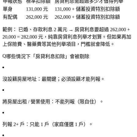
申報狀態
標準扣除額
房貸利息需超過多少才值得列舉
單身
131,000 元
131,000 + 儲蓄投資特別扣除額
有配偶
262,000 元
262,000 + 儲蓄投資特別扣除額
範例：
已婚、存款利息 2 萬元 → 房貸利息要超過 262,000 +
20,000 =
282,000 元
，純靠房貸利息列舉才划算。但如果再加
上保險費、醫藥費等其他列舉項目，門檻就會降低。
哪些情況下「房貸利息扣除」會被剔除
沒設籍房屋地址
：最關鍵；必須設籍才能列報。
將房屋出租 / 營業使用
：不能列報（限自住）。
列報 2+ 戶
：只能 1 戶（家庭僅選 1 戶）。