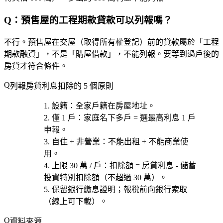
Q：預售屋的工程期款貸款可以列報嗎？
不行。預售屋在交屋（取得所有權登記）前的貸款屬於「工程
期款融資」，不是「購屋借款」，不能列報。要等到
過戶後
的
房貸才符合條件。
列報房貸利息扣除的 5 個原則
設籍
：全家戶籍在房屋地址。
僅 1 戶
：家庭名下多戶 = 選最高利息 1 戶
申報。
自住 + 非營業
：不能出租 + 不能商業使
用。
上限 30 萬 / 戶
：扣除額 = 房貸利息 - 儲蓄
投資特別扣除額（不超過 30 萬）。
保留銀行繳息證明
；報稅前向銀行索取
（線上可下載）。
資料來源