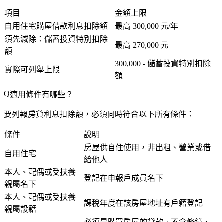
項目
金額上限
自用住宅購屋借款利息扣除額
最高 300,000 元/年
須先減除：儲蓄投資特別扣除
最高 270,000 元
額
300,000 - 儲蓄投資特別扣除
實際可列舉上限
額
適用條件有哪些？
要列報房貸利息扣除額，必須
同時符合
以下所有條件：
條件
說明
房屋供自住使用，
非
出租、營業或借
自用住宅
給他人
本人、配偶或受扶養
登記在申報戶成員名下
親屬名下
本人、配偶或受扶養
課稅年度在該房屋地址有
戶籍登記
親屬設籍
必須是
購買房屋
的貸款，不含修繕、