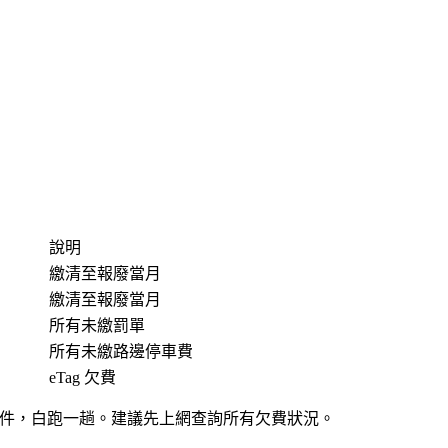
說明
繳清至報廢當月
繳清至報廢當月
所有未繳罰單
所有未繳路邊停車費
eTag 欠費
被退件，白跑一趟。建議先上網查詢所有欠費狀況。