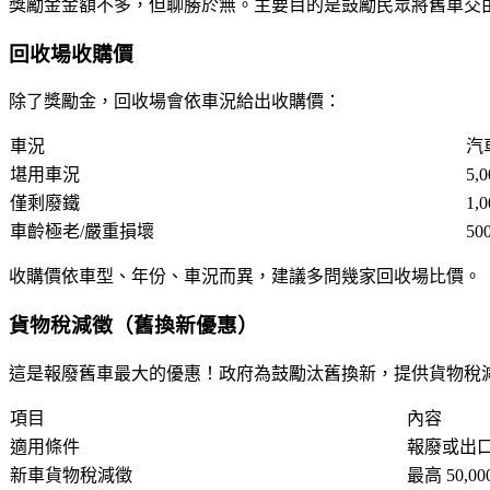
獎勵金金額不多，但聊勝於無。主要目的是鼓勵民眾將舊車交
回收場收購價
除了獎勵金，回收場會依車況給出收購價：
車況
汽
堪用車況
5,
僅剩廢鐵
1,
車齡極老/嚴重損壞
50
收購價依車型、年份、車況而異，建議多問幾家回收場比價。
貨物稅減徵（舊換新優惠）
這是報廢舊車最大的優惠！政府為鼓勵汰舊換新，提供貨物稅
項目
內容
適用條件
報廢或出口
新車貨物稅減徵
最高
50,00