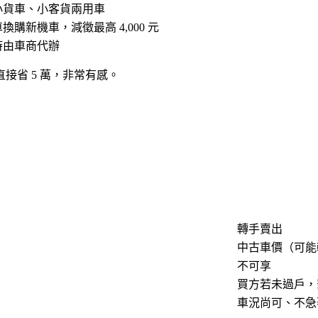
小貨車、小客貨兩用車
車換購新機車，減徵最高
4,000 元
時由車商代辦
直接省 5 萬，非常有感。
）
轉手賣出
中古車價（可能
不可享
買方若未過戶，
車況尚可、不急