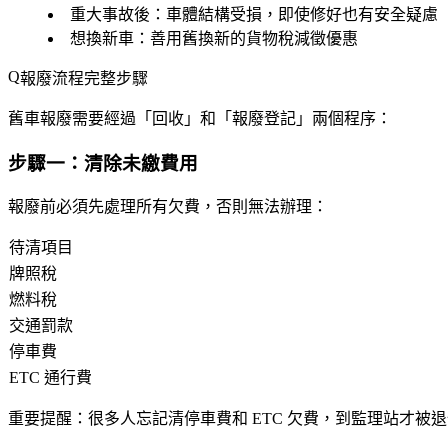
重大事故後
：車體結構受損，即使修好也有安全疑慮
想換新車
：善用舊換新的貨物稅減徵優惠
報廢流程完整步驟
舊車報廢需要經過「回收」和「報廢登記」兩個程序：
步驟一：清除未繳費用
報廢前必須先處理所有欠費，否則無法辦理：
待清項目
牌照稅
燃料稅
交通罰款
停車費
ETC 通行費
重要提醒
：很多人忘記清停車費和 ETC 欠費，到監理站才