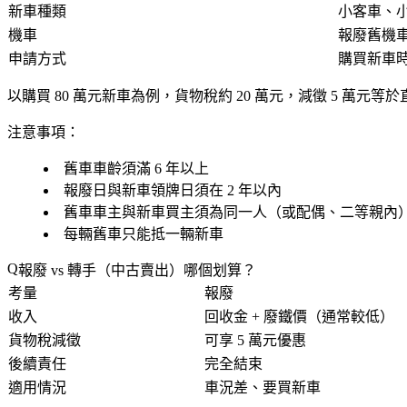
新車種類
小客車、
機車
報廢舊機
申請方式
購買新車
以購買 80 萬元新車為例，貨物稅約 20 萬元，減徵 5 萬元等於
注意事項
：
舊車車齡須滿 6 年以上
報廢日與新車領牌日須在 2 年以內
舊車車主與新車買主須為同一人（或配偶、二等親內
每輛舊車只能抵一輛新車
報廢 vs 轉手（中古賣出）哪個划算？
考量
報廢
收入
回收金 + 廢鐵價（通常較低）
貨物稅減徵
可享 5 萬元優惠
後續責任
完全結束
適用情況
車況差、要買新車