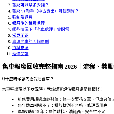
報廢可以拿多少錢？
報廢 vs 轉手（中古賣出）哪個划算？
強制險退費
報廢後的稅費處理
哪些情況下「老車處理」會踩雷
常見問題
處理老車的 5 個原則
資料來源
延伸閱讀
舊車報廢回收完整指南 2026｜流程、獎
什麼時候該考慮報廢舊車？
當車輛出現以下狀況時，就該認真評估報廢還是繼續修：
維修費用超過車輛殘值
：修一次要花 5 萬，但車只值 3
每年驗車都過不了
：排放檢測不合格，修理費用高
車齡超過 15 年
：零件難找、油耗高、安全性不足