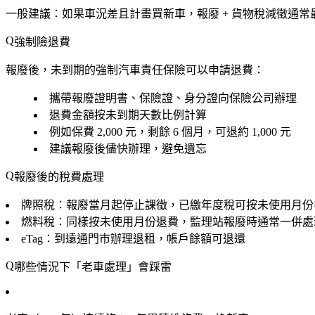
一般建議
：如果車況差且計畫買新車，報廢 + 貨物稅減徵通常最
強制險退費
報廢後，未到期的強制汽車責任保險可以申請退費：
攜帶報廢證明書、保險證、身分證向保險公司辦理
退費金額按
未到期天數
比例計算
例如保費 2,000 元，剩餘 6 個月，可退約 1,000 元
建議報廢後儘快辦理，避免遺忘
報廢後的稅費處理
牌照稅
：報廢當月起停止課徵，已繳年度稅可按未使用月份
燃料稅
：同樣按未使用月份退費，監理站報廢時通常一併處
eTag
：到遠通門市辦理退租，帳戶餘額可退還
哪些情況下「老車處理」會踩雷