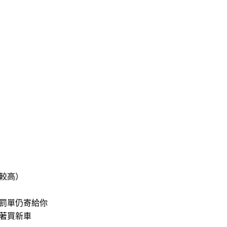
較高）
罰單仍寄給你
著買新車