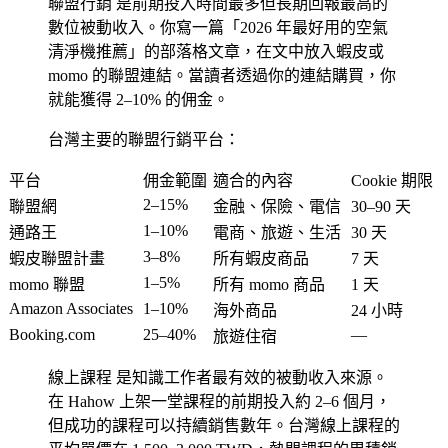
聯盟行銷
是前期投入時間最多但長期回報最高的
數位被動收入。你寫一篇「2026 年最好用的空氣
清淨機推薦」的部落格文章，在文中放入蝦皮或
momo 的聯盟連結。當讀者透過你的連結購買，你
就能獲得 2–10% 的佣金。
台灣主要的聯盟行銷平台：
平台
佣金範圍
適合的內容
Cookie 期限
2–15%
聯盟網
金融、保險、電信
30–90 天
1–10%
通路王
電商、旅遊、生活
30 天
3–8%
蝦皮聯盟計畫
所有蝦皮商品
7 天
1–5%
momo 聯盟
所有 momo 商品
1 天
Amazon Associates
1–10%
海外商品
24 小時
Booking.com
25–40%
—
旅遊住宿
線上課程
是知識工作者最有效的被動收入來源。
在 Hahow 上架一堂課程的前期投入約 2–6 個月，
但成功的課程可以持續銷售數年。台灣線上課程的