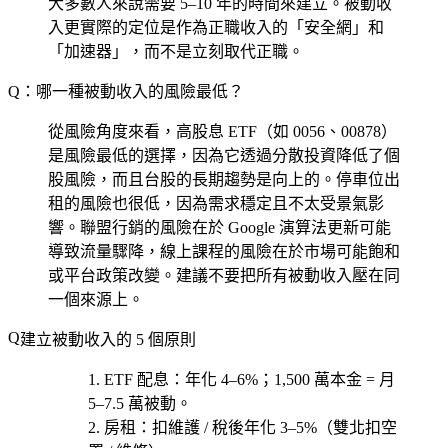
大多數人來說需要 5–10 年的時間來建立。被動收
入更實際的定位是作為正職收入的「安全網」和
「加速器」，而不是立刻取代正職。
Q：哪一種被動收入的風險最低？
從風險角度來看，高股息 ETF（如 0056、00878）
是風險最低的選擇，因為它透過分散投資降低了個
股風險，而且台股的長期趨勢是向上的。停車位出
租的風險也很低，因為需求穩定且不太受景氣影
響。聯盟行銷的風險在於 Google 演算法更新可能
導致流量驟降，線上課程的風險在於市場可能飽和
或平台政策改變。建議不要把所有被動收入壓在同
一個來源上。
建立被動收入的 5 個原則
ETF 配息
：年化 4–6%；1,500 萬本金 = 月
5–7.5 萬被動。
房租
：扣維護 / 稅後年化 3–5%（雙北扣空