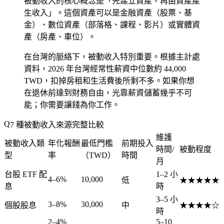
被動收入的核心概念是「先建立資產，再由資產產
生收入」。這個資產可以是金融資產（股票、基
金）、數位資產（部落格、課程、影片）或實體資
產（房產、車位）。
在台灣的脈絡下，被動收入特別重要。根據主計處
資料，2026 年台灣經常性薪資中位數約 44,000
TWD，扣掉房租和生活費後所剩不多。如果你想
在退休前達到財務自由，光靠薪資儲蓄幾乎不可
能；你需要讓錢為你工作。
7 種被動收入來源完整比較
維護
被動收入類
年化報酬
最低門檻
前期投入
時間/
被動程度
型
率
（TWD）
時間
月
台股 ETF 配
1–2 小
4–6%
10,000
低
★★★★★
息
時
3–5 小
3–8%
30,000
個股股息
中
★★★★☆
時
2–4%
5–10