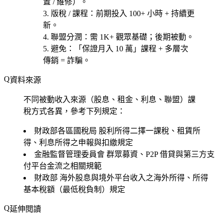
置 / 維修）。
版稅 / 課程
：前期投入 100+ 小時 + 持續更
新。
聯盟分潤
：需 1K+ 觀眾基礎；後期被動。
避免
：「保證月入 10 萬」課程 + 多層次
傳銷 = 詐騙。
資料來源
不同被動收入來源（股息、租金、利息、聯盟）課
稅方式各異，參考下列規定：
財政部各區國稅局
股利所得二擇一課稅、租賃所
得、利息所得之申報與扣繳規定
金融監督管理委員會
群眾募資、P2P 借貸與第三方支
付平台金流之相關規範
財政部
海外股息與境外平台收入之海外所得、所得
基本稅額（最低稅負制）規定
延伸閱讀