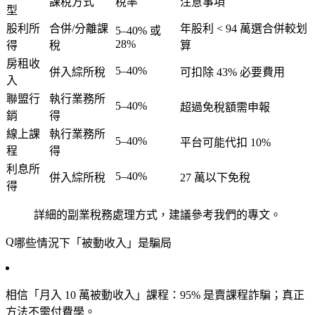
課稅方式
稅率
注意事項
型
股利所
合併/分離課
年股利 < 94 萬選合併較划
5–40% 或
28%
得
稅
算
房租收
5–40%
併入綜所稅
可扣除 43% 必要費用
入
聯盟行
執行業務所
5–40%
超過免稅額需申報
銷
得
線上課
執行業務所
5–40%
平台可能代扣 10%
程
得
利息所
5–40%
併入綜所稅
27 萬以下免稅
得
詳細的副業稅務處理方式，建議參考我們的專文。
哪些情況下「被動收入」是騙局
相信「月入 10 萬被動收入」課程
：95% 是賣課程詐騙；真正
方法不需付費學。