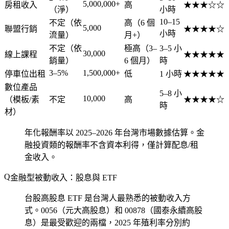
5,000,000+
房租收入
高
★★★☆☆
（淨）
小時
10–15
不定（依
高（6 個
5,000
聯盟行銷
★★★★☆
小時
流量）
月+）
不定（依
極高（3–
3–5 小
30,000
線上課程
★★★★★
銷量）
6 個月）
時
3–5%
1,500,000+
停車位出租
低
1 小時
★★★★★
數位產品
5–8 小
10,000
（模板/素
不定
高
★★★★☆
時
材）
年化報酬率以 2025–2026 年台灣市場數據估算。金
融投資類的報酬率不含資本利得，僅計算配息/租
金收入。
金融型被動收入：股息與 ETF
台股高股息 ETF
是台灣人最熟悉的被動收入方
式。0056（元大高股息）和 00878（國泰永續高股
息）是最受歡迎的兩檔，2025 年殖利率分別約