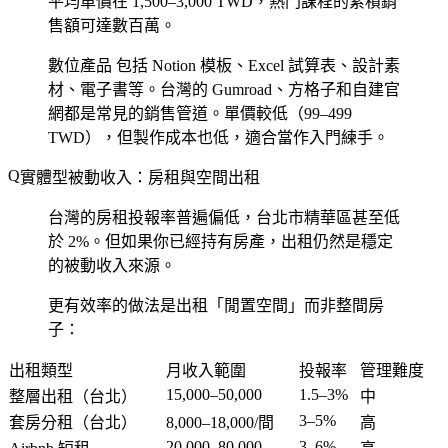
平均單價在 1,500–3,000 TWD，熱門課程的累積銷
售額可達數百萬。
數位產品
包括 Notion 模板、Excel 試算表、設計素
材、電子書等。台灣的 Gumroad、方格子和自建官
網都是常見的銷售管道。單價較低（99–499
TWD），但製作成本也低，適合當作入門練手。
實體型被動收入：房租與空間出租
台灣的房租投報率普遍偏低，台北市精華區甚至低
於 2%。但如果你已經持有房產，出租仍然是穩定
的被動收入來源。
更有效率的做法是出租「閒置空間」而非整間房
子：
出租類型
月收入範圍
投報率
管理難度
15,000–50,000
1.5–3%
整層出租（台北）
中
3–5%
套房分租（台北）
8,000–18,000/間
高
20,000–80,000
3–6%