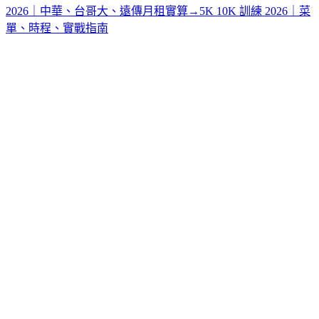
2026｜中華、台哥大、遠傳月租實算
→
5K 10K 訓練 2026｜菜
單、時程、實戰指南