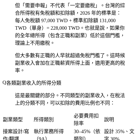
但「需要申報」不代表「一定要繳稅」。台灣的綜
合所得稅有免稅額和扣除額，2026 年的標準是：
每人免稅額 97,000 TWD + 標準扣除額 131,000
TWD（單身）= 228,000 TWD。也就是說，如果你
的全年總所得（包含正職和副業）低於這個門檻，
理論上不用繳稅。
但大多數有正職的人早就超過免稅門檻了。這時候
副業收入會加在正職薪資所得上面，適用更高的稅
率。
各類副業收入的所得分類
這是最關鍵的部分。不同類型的副業收入，在稅法
上的分類不同，可以扣除的費用比例也不同：
必要費用扣
副業類型
所得類別
說明
除率
接案設計/寫
執行業務所得
30–45%（依
設計 35%、文
作/翻譯
（9A）
類別）
字 30%