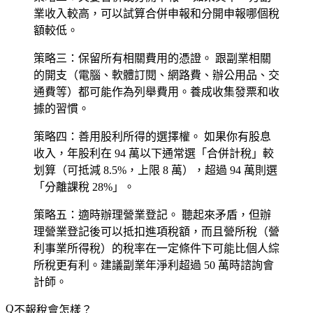
業收入較高，可以試算合併申報和分開申報哪個稅
額較低。
策略三：保留所有相關費用的憑證。
跟副業相關
的開支（電腦、軟體訂閱、網路費、辦公用品、交
通費等）都可能作為列舉費用。養成收集發票和收
據的習慣。
策略四：善用股利所得的選擇權。
如果你有股息
收入，年股利在 94 萬以下通常選「合併計稅」較
划算（可抵減 8.5%，上限 8 萬），超過 94 萬則選
「分離課稅 28%」。
策略五：適時辦理營業登記。
聽起來矛盾，但辦
理營業登記後可以抵扣進項稅額，而且營所稅（營
利事業所得稅）的稅率在一定條件下可能比個人綜
所稅更有利。建議副業年淨利超過 50 萬時諮詢會
計師。
不報稅會怎樣？