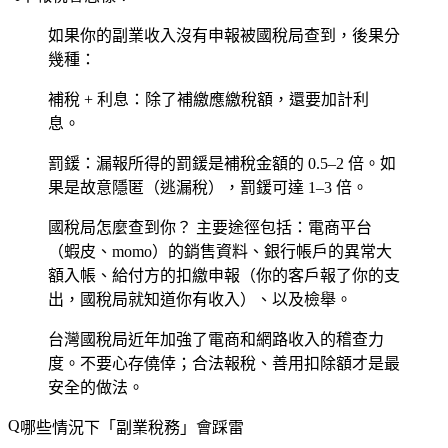
如果你的副業收入沒有申報被國稅局查到，後果分
幾種：
補稅 + 利息
：除了補繳應繳稅額，還要加計利
息。
罰鍰
：漏報所得的罰鍰是補稅金額的 0.5–2 倍。如
果是故意隱匿（逃漏稅），罰鍰可達 1–3 倍。
國稅局怎麼查到你？
主要途徑包括：電商平台
（蝦皮、momo）的銷售資料、銀行帳戶的異常大
額入帳、給付方的扣繳申報（你的客戶報了你的支
出，國稅局就知道你有收入）、以及檢舉。
台灣國稅局近年加強了電商和網路收入的稽查力
度。不要心存僥倖；合法報稅、善用扣除額才是最
安全的做法。
哪些情況下「副業稅務」會踩雷