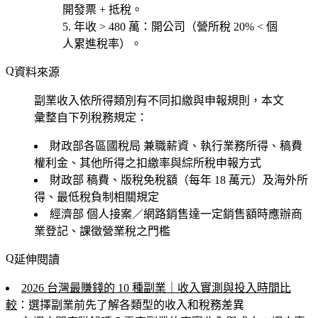
開發票 + 抵稅。
年收 > 480 萬
：開公司（營所稅 20% < 個
人累進稅率）。
資料來源
副業收入依所得類別有不同扣繳與申報規則，本文
彙整自下列稅務規定：
財政部各區國稅局
兼職薪資、執行業務所得、稿費
權利金、其他所得之扣繳率與綜所稅申報方式
財政部
稿費、版稅免稅額（每年 18 萬元）及海外所
得、最低稅負制相關規定
經濟部
個人接案／網路銷售達一定銷售額時應辦商
業登記、課徵營業稅之門檻
延伸閱讀
2026 台灣最賺錢的 10 種副業｜收入實測與投入時間比
較
：選擇副業前先了解各類型的收入和稅務差異