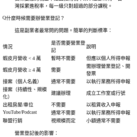
灣採累進稅率，每一級只對超過的部分課稅。
什麼時候需要辦營業登記？
這是副業者最常問的問題。簡單的判斷標準：
是否需要營業登
情況
說明
記
蝦皮月營收 < 4 萬
暫時不需要
但應以個人所得申報
需辦理營業登記、開
蝦皮月營收 ≥ 4 萬
需要
發票
接案（個人名義）
通常不需要
以執行業務所得申報
接案（持續性、規模
建議辦理
成立工作室或行號
化）
出租房屋/車位
不需要
以租賃收入申報
YouTube/Podcast
通常不需要
以執行業務所得申報
聯盟行銷
視規模而定
小額通常不需要
營業登記後的影響：