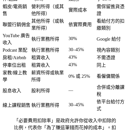
蝦皮/電商銷
營利所得（或其
需保留進貨憑
實際成本
售
他所得）
證
其他所得（或執
看給付方的扣
聯盟行銷佣金
依實際費用
業所得）
繳類別
YouTube 廣告
30%
執行業務所得
Google 給付
收入
30–45%
Podcast 業配
執行業務所得
視內容類別
43%
房租/Airbnb
租賃收入
不需憑證
43%
停車位出租
租賃收入
同上
家教/線上教
薪資所得或執業
0% 或 25%
看僱傭關係
學
所得
合併或分離課
—
股息收入
股利所得
稅
依平台給付方
30–45%
線上課程銷售
執行業務所得
式
「必要費用扣除率」是政府允許你從收入中扣除的
比例，代表你「為了賺這筆錢而花掉的成本」。扣