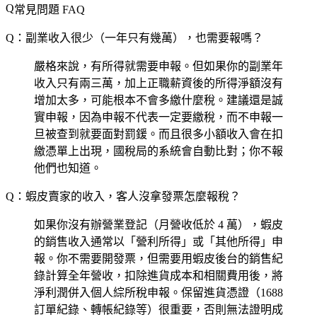
常見問題 FAQ
Q：副業收入很少（一年只有幾萬），也需要報嗎？
嚴格來說，有所得就需要申報。但如果你的副業年
收入只有兩三萬，加上正職薪資後的所得淨額沒有
增加太多，可能根本不會多繳什麼稅。建議還是誠
實申報，因為申報不代表一定要繳稅，而不申報一
旦被查到就要面對罰鍰。而且很多小額收入會在扣
繳憑單上出現，國稅局的系統會自動比對；你不報
他們也知道。
Q：蝦皮賣家的收入，客人沒拿發票怎麼報稅？
如果你沒有辦營業登記（月營收低於 4 萬），蝦皮
的銷售收入通常以「營利所得」或「其他所得」申
報。你不需要開發票，但需要用蝦皮後台的銷售紀
錄計算全年營收，扣除進貨成本和相關費用後，將
淨利潤併入個人綜所稅申報。保留進貨憑證（1688
訂單紀錄、轉帳紀錄等）很重要，否則無法證明成