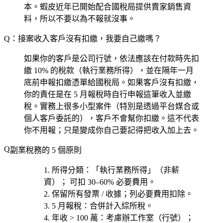
本。蝦皮近年已開始配合國稅局提供賣家銷售資
料，所以不要以為不報就沒事。
Q：接案收入客戶沒有扣繳，我要自己繳嗎？
如果你的客戶是公司行號，依法應該在付款時先扣
繳 10% 的稅款（執行業務所得），並在隔年一月
底前申報扣繳憑單給國稅局。如果客戶沒有扣繳，
你的責任是在 5 月報稅時自行申報這筆收入並繳
稅。實務上很多小型案件（特別是透過平台媒合或
個人客戶委託的），客戶不會幫你扣繳。這不代表
你不用報；只是變成你自己要記得把收入加上去。
副業稅務的 5 個原則
所得分類
：「執行業務所得」（非薪
資）； 可扣 30–60% 必要費用。
保留所有發票 / 收據
；列必要費用扣除。
5 月報稅
：合併計入綜所稅。
年收 > 100 萬
：考慮辦工作室（行號）；