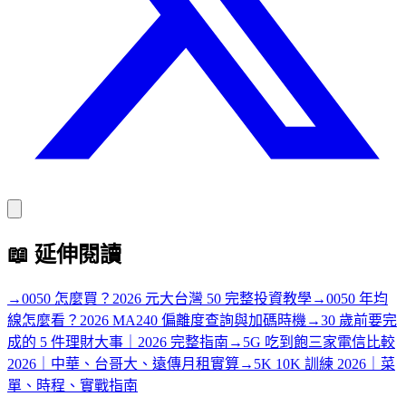
📖
延伸閱讀
→
0050 怎麼買？2026 元大台灣 50 完整投資教學
→
0050 年均
線怎麼看？2026 MA240 偏離度查詢與加碼時機
→
30 歲前要完
成的 5 件理財大事｜2026 完整指南
→
5G 吃到飽三家電信比較
2026｜中華、台哥大、遠傳月租實算
→
5K 10K 訓練 2026｜菜
單、時程、實戰指南