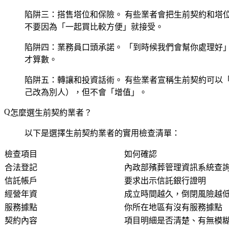
陷阱三：搭售塔位和保險。
有些業者會把生前契約和塔
不要因為「一起買比較方便」就接受。
陷阱四：業務員口頭承諾。
「到時候我們會幫你處理好
才算數。
陷阱五：轉讓和投資話術。
有些業者宣稱生前契約可以
己改為別人），但不會「增值」。
怎麼選生前契約業者？
以下是選擇生前契約業者的實用檢查清單：
檢查項目
如何確認
合法登記
內政部殯葬管理資訊系統查
信託帳戶
要求出示信託銀行證明
經營年資
成立時間越久，倒閉風險越
服務據點
你所在地區有沒有服務據點
契約內容
項目明細是否清楚、有無模