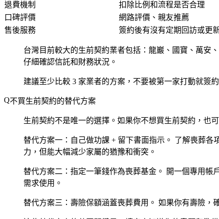
退費機制
扣除比例和流程是否合理
口碑評價
網路評價、親友推薦
售後服務
簽約後有沒有定期回訪或更
台灣目前較大的生前契約業者包括：龍巖、國寶、萬安、
仔細確認信託和財務狀況。
建議至少比較 3 家業者的方案，不要被第一家打動就簽約
不買生前契約的替代方案
生前契約不是唯一的選擇。如果你不想買生前契約，也可
替代方案一：自己做功課 + 留下書面指示。
了解喪葬各
力，但能大幅減少家屬的猶豫和衝突。
替代方案二：指定一筆錢作為喪葬基金。
開一個專用帳戶
需求使用。
替代方案三：壽險保額涵蓋喪葬費用。
如果你有壽險，