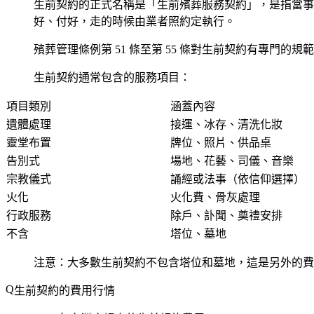
生前契約的正式名稱是「生前殯葬服務契約」，是指當事
好、付好，走的時候由業者照約定執行。
殯葬管理條例第 51 條至第 55 條對生前契約有專門
生前契約通常包含的服務項目：
項目類別
涵蓋內容
遺體處理
接運、冰存、清洗化妝
靈堂布置
牌位、照片、供品桌
告別式
場地、花藝、司儀、音樂
宗教儀式
誦經或法事（依信仰選擇）
火化
火化費、骨灰處理
行政服務
除戶、訃聞、奠禮安排
不含
塔位、墓地
注意：大多數生前契約不包含塔位和墓地，這是另外的費
生前契約的費用行情