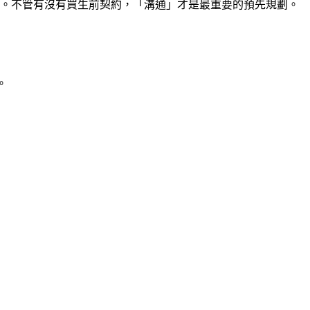
。不管有沒有買生前契約，「溝通」才是最重要的預先規劃。
。
。