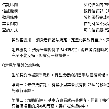
信託比例
契約價金的 75
信託機構
銀行信託部（
動用條件
契約履行完成
業者倒閉
信託財產不受
查詢方式
可向信託銀行
契約審閱期：
消費者保護法規定，定型化契約有至少 5
退費機制：
殯葬管理條例第 54 條規定，消費者得隨時
完全不能反悔，但會有一些損失。
常見陷阱與怎麼避免
生前契約市場競爭激烈，有些業者的銷售手法值得警惕。
陷阱一：未依法信託。
有些小型業者沒有把 75% 的
託銀行確認。
陷阱二：加購陷阱。
基本方案看起來很便宜，但到了執
認每個項目的規格和等級，最好寫進契約中。