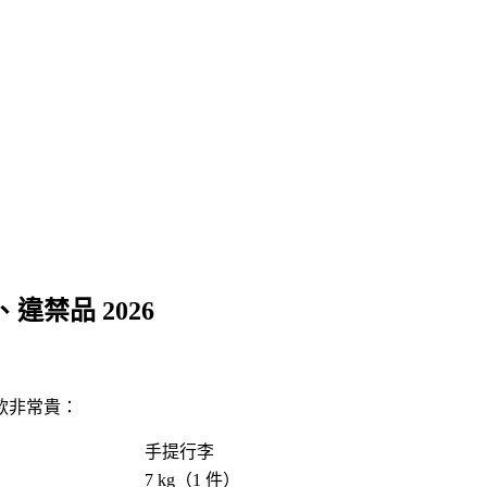
禁品 2026
款非常貴：
手提行李
7 kg（1 件）