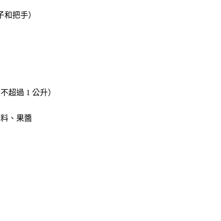
子和把手）
不超過 1 公升）
飲料、果醬