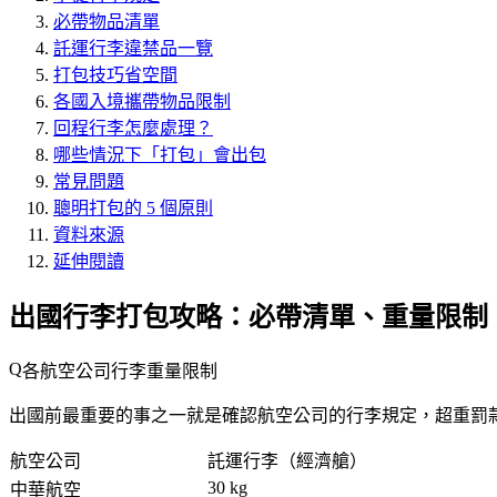
必帶物品清單
託運行李違禁品一覽
打包技巧省空間
各國入境攜帶物品限制
回程行李怎麼處理？
哪些情況下「打包」會出包
常見問題
聰明打包的 5 個原則
資料來源
延伸閱讀
出國行李打包攻略：必帶清單、重量限制、違
各航空公司行李重量限制
出國前最重要的事之一就是確認航空公司的行李規定，超重罰
航空公司
託運行李（經濟艙）
30 kg
中華航空