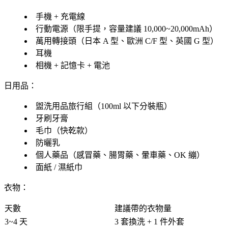
手機 + 充電線
行動電源（限手提，容量建議 10,000~20,000mAh）
萬用轉接頭（日本 A 型、歐洲 C/F 型、英國 G 型）
耳機
相機 + 記憶卡 + 電池
日用品：
盥洗用品旅行組（100ml 以下分裝瓶）
牙刷牙膏
毛巾（快乾款）
防曬乳
個人藥品（感冒藥、腸胃藥、暈車藥、OK 繃）
面紙 / 濕紙巾
衣物：
天數
建議帶的衣物量
3~4 天
3 套換洗 + 1 件外套