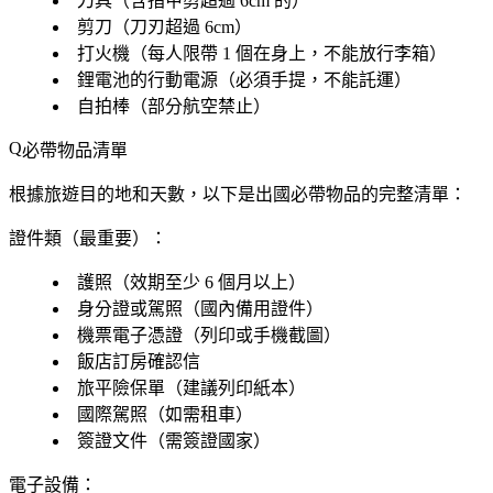
刀具（含指甲剪超過 6cm 的）
剪刀（刀刃超過 6cm）
打火機（每人限帶 1 個在身上，不能放行李箱）
鋰電池的行動電源（必須手提，
不能託運
）
自拍棒（部分航空禁止）
必帶物品清單
根據旅遊目的地和天數，以下是出國必帶物品的完整清單：
證件類（最重要）：
護照（效期至少 6 個月以上）
身分證或駕照（國內備用證件）
機票電子憑證（列印或手機截圖）
飯店訂房確認信
旅平險保單（建議列印紙本）
國際駕照（如需租車）
簽證文件（需簽證國家）
電子設備：