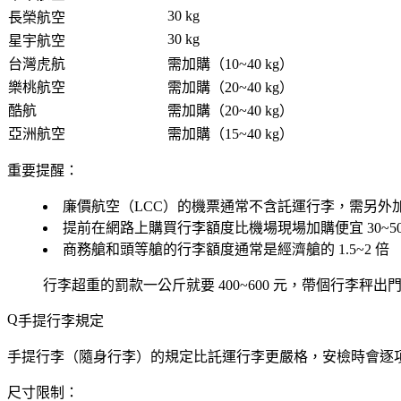
30 kg
長榮航空
30 kg
星宇航空
台灣虎航
需加購（10~40 kg）
樂桃航空
需加購（20~40 kg）
酷航
需加購（20~40 kg）
亞洲航空
需加購（15~40 kg）
重要提醒：
廉價航空（LCC）的機票通常
不含託運行李
，需另外
提前在網路上購買行李額度比機場現場加購
便宜 30~5
商務艙和頭等艙的行李額度通常是經濟艙的 1.5~2 倍
行李超重的罰款一公斤就要 400~600 元，帶個行李
手提行李規定
手提行李（隨身行李）的規定比託運行李更嚴格，安檢時會逐
尺寸限制：