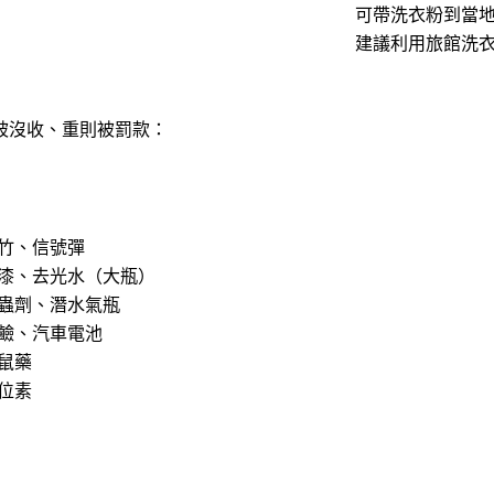
可帶洗衣粉到當
建議利用旅館洗
被沒收、重則被罰款：
竹、信號彈
漆、去光水（大瓶）
蟲劑、潛水氣瓶
鹼、汽車電池
鼠藥
位素