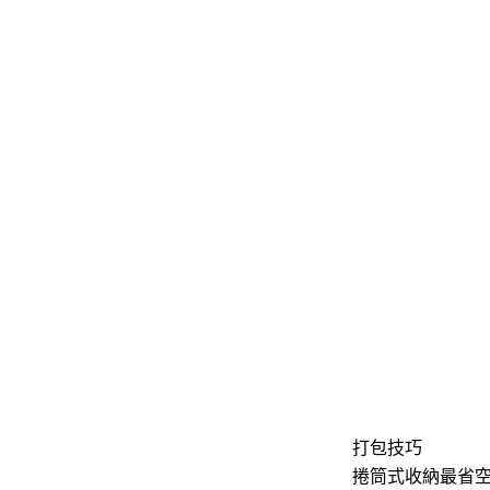
打包技巧
捲筒式收納最省