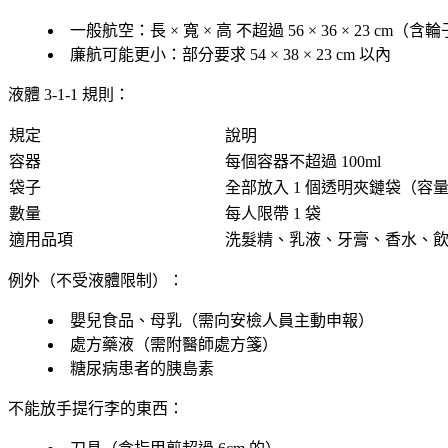
一般航空：長 × 寬 × 高 不超過
56 × 36 × 23 cm
（含輪
廉航可能更小：部分要求
54 × 38 × 23 cm
以內
液體 3-1-1 規則：
規定
說明
容器
每個容器不超過
100ml
袋子
全部放入
1 個透明夾鏈袋
（容量
數量
每人限帶
1 袋
適用品項
洗髮精、乳液、牙膏、香水、
例外（不受液體限制）：
嬰兒食品、母乳（需向安檢人員主動申報）
處方藥液（需附醫師處方箋）
糖尿病患者的胰島素
不能放手提行李的東西：