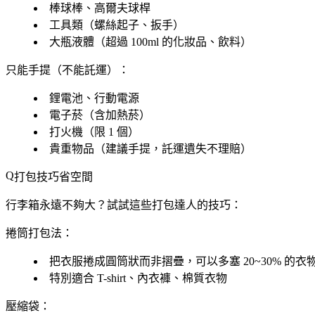
棒球棒、高爾夫球桿
工具類（螺絲起子、扳手）
大瓶液體（超過 100ml 的化妝品、飲料）
只能手提（不能託運）：
鋰電池、行動電源
電子菸（含加熱菸）
打火機（限 1 個）
貴重物品（建議手提，託運遺失不理賠）
打包技巧省空間
行李箱永遠不夠大？試試這些打包達人的技巧：
捲筒打包法：
把衣服捲成圓筒狀而非摺疊，可以多塞 20~30% 的衣
特別適合 T-shirt、內衣褲、棉質衣物
壓縮袋：