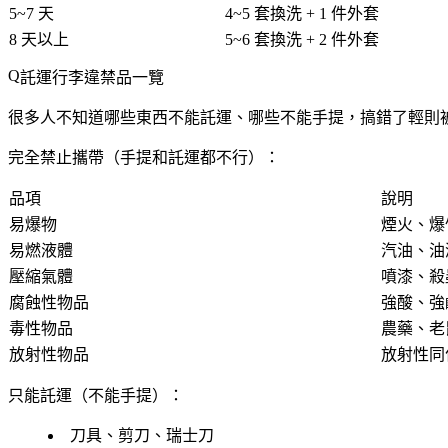
5~7 天
4~5 套換洗 + 1 件外套
8 天以上
5~6 套換洗 + 2 件外套
託運行李違禁品一覽
很多人不知道哪些東西不能託運、哪些不能手提，搞錯了輕則
完全禁止攜帶（手提和託運都不行）：
品項
說明
易爆物
煙火、爆
易燃液體
汽油、油
壓縮氣體
噴漆、殺
腐蝕性物品
強酸、強
毒性物品
農藥、老
放射性物品
放射性同
只能託運（不能手提）：
刀具、剪刀、瑞士刀