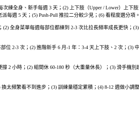
）每次練全身、新手每週 3 天；(2) 上下肢（Upper / Lower）上下肢交替
派每週 5 天；(5) Push-Pull 推拉二分較少見；(6) 看程度選分項
效；(2) 全身菜單每週每部位都練到 2-3 次比拉長頻率成長更快；(
位 2-3 次；(2) 進階新手 6 月-1 年：3-4 天上下肢、2 次；(3) 中級 
硬撐 2 小時；(2) 組間休 60-180 秒（大重量休長）；(3) 滑手機別超
；(2) 換太頻繁看不到進步；(3) 訓練量穩定累積；(4) 8-12 週