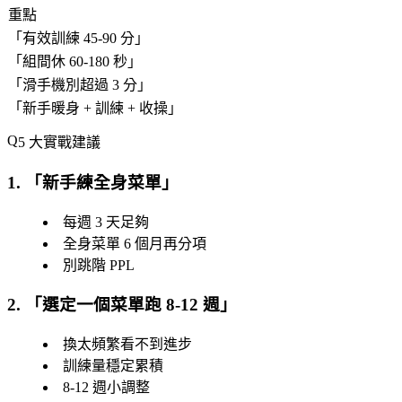
重點
「
有效訓練 45-90 分
」
「
組間休 60-180 秒
」
「
滑手機別超過 3 分
」
「
新手暖身 + 訓練 + 收操
」
5 大實戰建議
1. 「
新手練全身菜單
」
每週 3 天足夠
全身菜單 6 個月再分項
別跳階 PPL
2. 「
選定一個菜單跑 8-12 週
」
換太頻繁看不到進步
訓練量穩定累積
8-12 週小調整