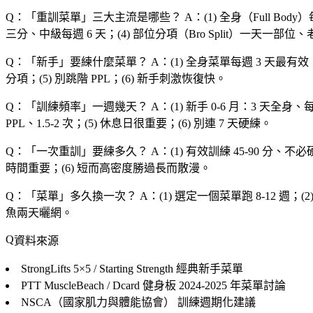
Q：「
重訓菜單
」三大主流是哪些？
A：(1) 全身（Full Body
三分、中級每週 6 天；(4) 部位分項（Bro Split）一天一部位、老
Q：「
新手
」要練什麼菜單？
A：(1) 全身菜單每週 3 天最有
分項；(5) 別跳階 PPL；(6) 新手刺激恢復快。
Q：「
訓練頻率
」一週幾天？
A：(1) 新手 0-6 月：3 天全身、每部
PPL、1.5-2 次；(5) 休息日很重要；(6) 別連 7 天硬練。
Q：「
一次重訓
」要練多久？
A：(1) 有效訓練 45-90 分、不必
時間重要；(6) 短而高密度勝過長而散漫。
Q：「
菜單
」多久換一次？
A：(1) 選定一個菜單跑 8-12 週
魚兩天曬網。
資料來源
StrongLifts 5×5 / Starting Strength
經典新手菜單
PTT MuscleBeach / Dcard 健身板
2024-2025 年菜單討論
NSCA（國家肌力與體能協會）
訓練週期化建議