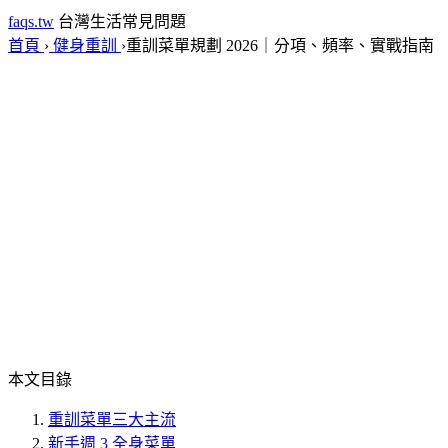
faqs.tw
台灣生活常見問題
首頁
›
健身重訓
›
重訓菜單規劃 2026｜分項、頻率、實戰指南
本文目錄
重訓菜單三大主流
新手週 3 全身菜單