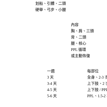
划船、引體、二頭
硬舉、弓步、小腿
內容
胸、肩、三頭
背、二頭
腿、核心
PPL 循環
或主動恢復
一週
每部位
3 天
全身、2-3 
3-4 天
上下肢、2 
4-5 天
上下肢 / PP
5-6 天
PPL、1.5-2