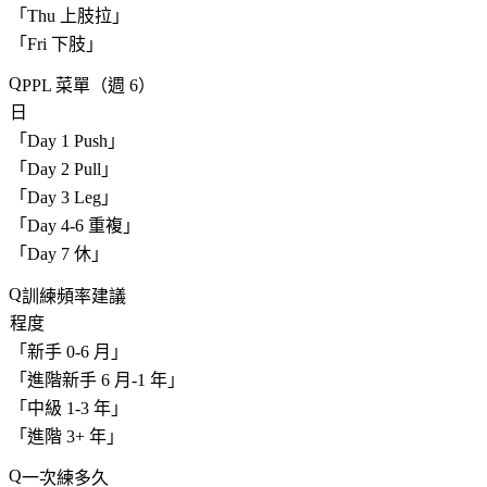
「
Thu 上肢拉
」
「
Fri 下肢
」
PPL 菜單（週 6）
日
「
Day 1 Push
」
「
Day 2 Pull
」
「
Day 3 Leg
」
「
Day 4-6 重複
」
「
Day 7 休
」
訓練頻率建議
程度
「
新手 0-6 月
」
「
進階新手 6 月-1 年
」
「
中級 1-3 年
」
「
進階 3+ 年
」
一次練多久