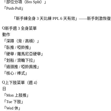
「
部位分項（Bro Split）
」
「
Push-Pull
」
「
新手練全身 3 天比練 PPL 6 天有效
」——新手刺激恢復
新手週 3 全身菜單
動作
「
深蹲（背 / 高槓）
」
「
臥推 / 啞鈴推
」
「
硬舉 / 羅馬尼亞硬舉
」
「
划船 / 滑輪下拉
」
「
過頭推 / 啞鈴肩推
」
「
核心 / 棒式
」
上下肢菜單（週 4）
日
「
Mon 上肢推
」
「
Tue 下肢
」
「
Wed 休
」