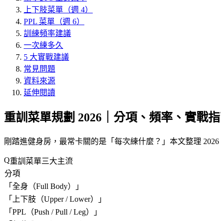
上下肢菜單（週 4）
PPL 菜單（週 6）
訓練頻率建議
一次練多久
5 大實戰建議
常見問題
資料來源
延伸閱讀
重訓菜單規劃 2026｜分項、頻率、實戰
剛踏進健身房，最常卡關的是「
每次練什麼？
」本文整理 20
重訓菜單三大主流
分項
「
全身（Full Body）
」
「
上下肢（Upper / Lower）
」
「
PPL（Push / Pull / Leg）
」