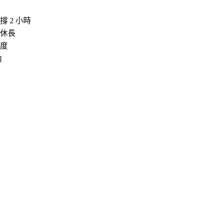
撐 2 小時
休長
度
內