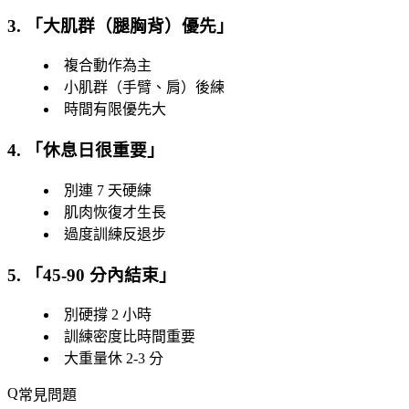
3. 「
大肌群（腿胸背）優先
」
複合動作為主
小肌群（手臂、肩）後練
時間有限優先大
4. 「
休息日很重要
」
別連 7 天硬練
肌肉恢復才生長
過度訓練反退步
5. 「
45-90 分內結束
」
別硬撐 2 小時
訓練密度比時間重要
大重量休 2-3 分
常見問題