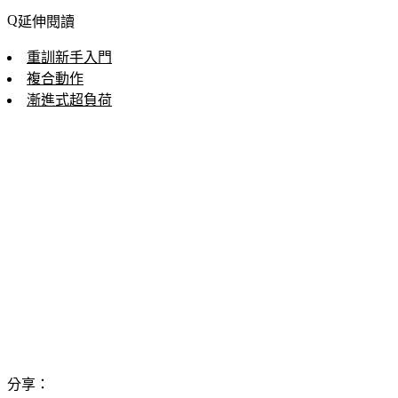
延伸閱讀
重訓新手入門
複合動作
漸進式超負荷
分享：