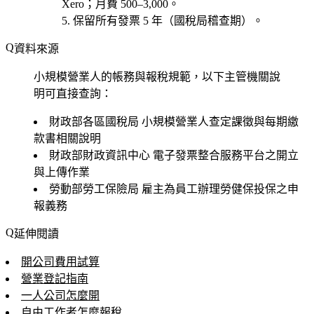
Xero；月費 500–3,000。
保留所有發票
5 年（國稅局稽查期）。
資料來源
小規模營業人的帳務與報稅規範，以下主管機關說
明可直接查詢：
財政部各區國稅局
小規模營業人查定課徵與每期繳
款書相關說明
財政部財政資訊中心
電子發票整合服務平台之開立
與上傳作業
勞動部勞工保險局
雇主為員工辦理勞健保投保之申
報義務
延伸閱讀
開公司費用試算
營業登記指南
一人公司怎麼開
自由工作者怎麼報稅