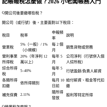
記帳報稅怎麼做？2026 小老闆帳務入門
開公司後要繳哪些稅？
開公司（或行號）後，主要面對以下稅目：
申報頻
稅目
稅率
說明
率
5%（一般）/ 1%
每 2 個
營業稅
銷售貨物或勞務
（小規模）
月
營利事業
20%（年淨利 12
每年 5
公司淨利（行號併入個
所得稅
萬以上）
月
人綜所稅）
綜合所得
每年 5
5–40%
行號盈餘/負責人薪資
稅
月
各類所得
每月 10
給付薪資、租金等代扣
依所得類別
扣繳
日前
繳
隨所得
2.11%
補充保費
股利等特定所得
發放
營業稅怎麼報？