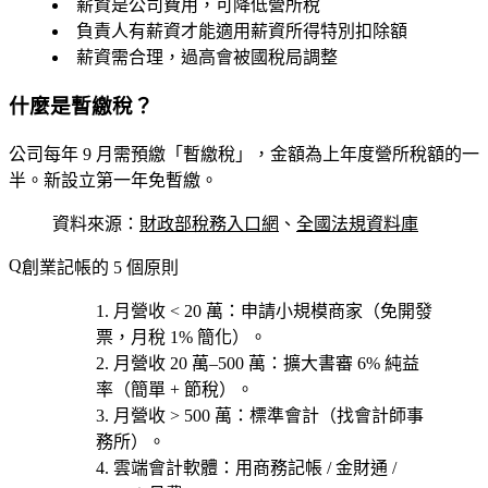
薪資是公司費用，可降低營所稅
負責人有薪資才能適用薪資所得特別扣除額
薪資需合理，過高會被國稅局調整
什麼是暫繳稅？
公司每年 9 月需預繳「暫繳稅」，金額為上年度營所稅額的一
半。新設立第一年免暫繳。
資料來源：
財政部稅務入口網
、
全國法規資料庫
創業記帳的 5 個原則
月營收 < 20 萬
：申請小規模商家（免開發
票，月稅 1% 簡化）。
月營收 20 萬–500 萬
：擴大書審 6% 純益
率（簡單 + 節稅）。
月營收 > 500 萬
：標準會計（找會計師事
務所）。
雲端會計軟體
：用商務記帳 / 金財通 /