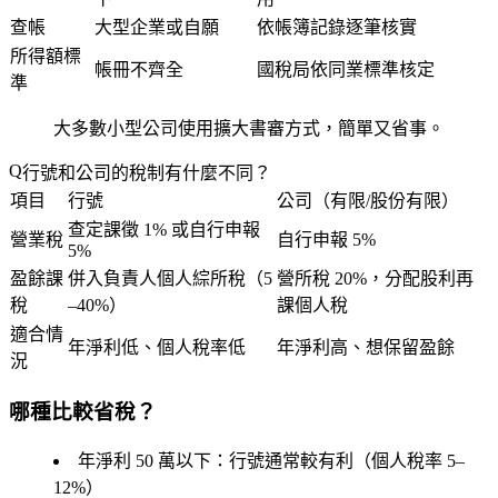
查帳
大型企業或自願
依帳簿記錄逐筆核實
所得額標
帳冊不齊全
國稅局依同業標準核定
準
大多數小型公司使用
擴大書審
方式，簡單又省事。
行號和公司的稅制有什麼不同？
項目
行號
公司（有限/股份有限）
查定課徵 1% 或自行申報
營業稅
自行申報 5%
5%
盈餘課
併入負責人個人綜所稅（5
營所稅 20%，分配股利再
稅
–40%）
課個人稅
適合情
年淨利低、個人稅率低
年淨利高、想保留盈餘
況
哪種比較省稅？
年淨利 50 萬以下
：行號通常較有利（個人稅率 5–
12%）