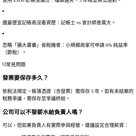
使用 Excel 記帳沒備份
：檔案遺失 = 5 年稽查無法應對。
選最便宜記帳商沒看資歷
：記帳士 vs 會計師差異大。
忽略「擴大書審」省稅機會
：小規模商家可申請 6% 純益率
（節稅）。
常見問題
發票要保存多久？
依稅法規定，帳簿憑證（含發票）需保存
5 年
。如有未結案的
稅務爭議，需保存至爭議終結。
公司可以不發薪水給負責人嗎？
可以，但如果負責人有實際參與經營，建議設定合理薪資：