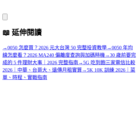
📖
延伸閱讀
→
0050 怎麼買？2026 元大台灣 50 完整投資教學
→
0050 年均
線怎麼看？2026 MA240 偏離度查詢與加碼時機
→
30 歲前要完
成的 5 件理財大事｜2026 完整指南
→
5G 吃到飽三家電信比較
2026｜中華、台哥大、遠傳月租實算
→
5K 10K 訓練 2026｜菜
單、時程、實戰指南