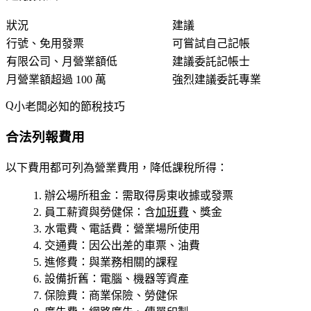
狀況
建議
行號、免用發票
可嘗試自己記帳
有限公司、月營業額低
建議委託記帳士
月營業額超過 100 萬
強烈建議委託專業
小老闆必知的節稅技巧
合法列報費用
以下費用都可列為營業費用，降低課稅所得：
辦公場所租金
：需取得房東收據或發票
員工薪資與勞健保
：含
加班費
、獎金
水電費、電話費
：營業場所使用
交通費
：因公出差的車票、油費
進修費
：與業務相關的課程
設備折舊
：電腦、機器等資產
保險費
：商業保險、勞健保