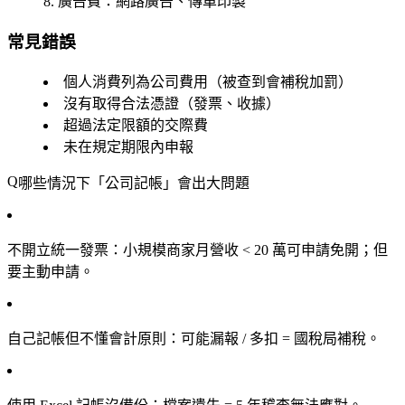
廣告費
：網路廣告、傳單印製
常見錯誤
個人消費列為公司費用（被查到會補稅加罰）
沒有取得合法憑證（發票、收據）
超過法定限額的交際費
未在規定期限內申報
哪些情況下「公司記帳」會出大問題
不開立統一發票
：小規模商家月營收 < 20 萬可申請免開；但
要主動申請。
自己記帳但不懂會計原則
：可能漏報 / 多扣 = 國稅局補稅。