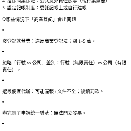
投保商業保險
：公共意外責任險等（視行業需要）
設定記帳制度
：委託記帳士或自行建帳
哪些情況下「商業登記」會出問題
沒登記就營業
：違反商業登記法；罰 1–5 萬。
忽略「行號 vs 公司」差別
：行號（無限責任）vs 公司（有限
責任）。
選最便宜代辦
：可能漏報 / 文件不全；後續罰款。
辦完忘了申請統一編號
：無法開立發票。