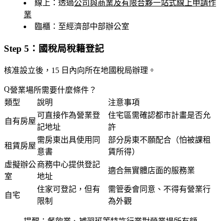
線上
：透過
公司與商業及有限合夥一站式線上申請作
業
臨櫃
：至經濟部中部辦公室
Step 5：國稅局稅籍登記
核准設立後，15 日內向所在地國稅局辦理。
營業場所需要什麼條件？
類型
說明
注意事項
可直接作為營業登
住宅區需確認都市計畫是否允
自有房屋
記地址
許
需房東出具使用同
部分房東不願配合（怕被課租
租賃房屋
意書
賃所得）
虛擬辦公
商務中心提供登記
適合無實體店面的服務業
室
地址
住家可登記，但有
需管委會同意、不得有營業行
自宅
限制
為外觀