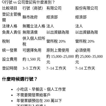
行號 vs 公司登記有什麼差別？
比較項目
行號（商號）
有限公司
股份有限公司
登記主管機
縣市政府
經濟部
經濟部
關
法律人格
無獨立法人格
法人
法人
負責人責任
無限清償
以出資額為限
以出資額為限
併入個人綜所
稅制
營所稅 20%
營所稅 20%
稅
統一發票
可選擇免用
原則上需使用
必須使用
約 15,000–25,000
約 25,000–35,000
設立費用
約 1,500 元
元
元
登記時間
3–5 工作天
7–14 工作天
7–14 工作天
什麼時候選行號？
小吃店、早餐店、個人工作室
不需要開發票給客戶
年營業額預估在 200 萬以下