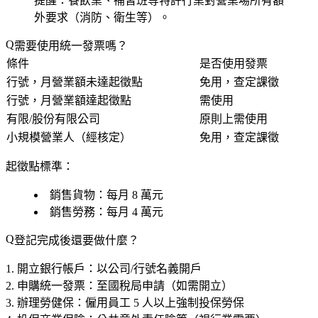
提醒：餐飲業、補習班等特許行業對營業場所有額
外要求（消防、衛生等）。
需要使用統一發票嗎？
條件
是否使用發票
行號，月營業額未達起徵點
免用，查定課徵
行號，月營業額達起徵點
需使用
有限/股份有限公司
原則上需使用
小規模營業人（經核定）
免用，查定課徵
起徵點標準：
銷售貨物：每月
8 萬元
銷售勞務：每月
4 萬元
登記完成後還要做什麼？
開立銀行帳戶
：以公司/行號名義開戶
申購統一發票
：至國稅局申請（如需開立）
辦理勞健保
：僱用員工 5 人以上強制投保勞保