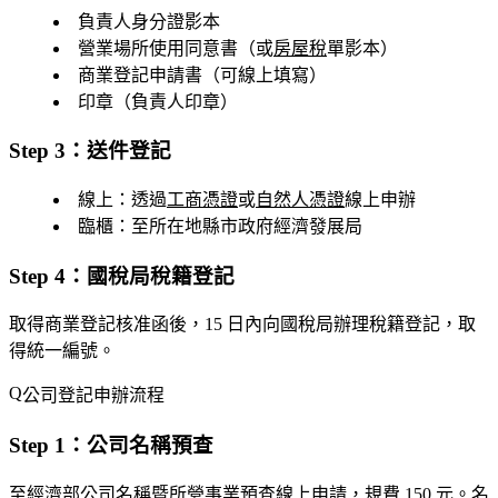
負責人身分證影本
營業場所使用同意書（或
房屋稅
單影本）
商業登記申請書（可線上填寫）
印章（負責人印章）
Step 3：送件登記
線上
：透過
工商憑證
或
自然人憑證
線上申辦
臨櫃
：至所在地縣市政府經濟發展局
Step 4：國稅局稅籍登記
取得商業登記核准函後，15 日內向國稅局辦理稅籍登記，取
得統一編號。
公司登記申辦流程
Step 1：公司名稱預查
至
經濟部公司名稱暨所營事業預查
線上申請，規費 150 元。名