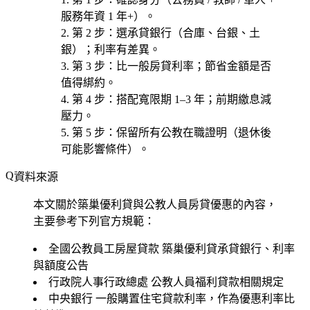
服務年資 1 年+）。
第 2 步
：選
承貸銀行
（合庫、台銀、土
銀）；利率有差異。
第 3 步
：
比一般房貸利率
；節省金額是否
值得綁約。
第 4 步
：
搭配寬限期 1–3 年
；前期繳息減
壓力。
第 5 步
：保留
所有公教在職證明
（退休後
可能影響條件）。
資料來源
本文關於築巢優利貸與公教人員房貸優惠的內容，
主要參考下列官方規範：
全國公教員工房屋貸款
築巢優利貸承貸銀行、利率
與額度公告
行政院人事行政總處
公教人員福利貸款相關規定
中央銀行
一般購置住宅貸款利率，作為優惠利率比