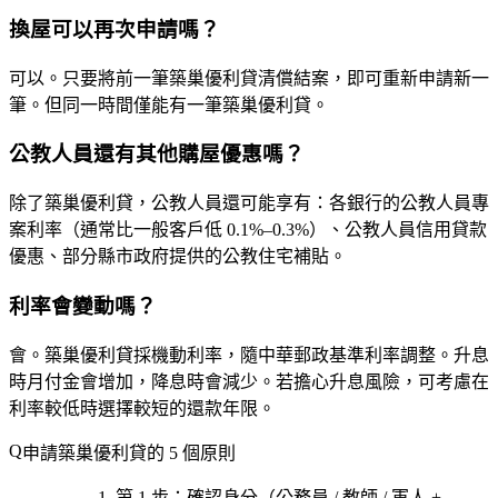
換屋可以再次申請嗎？
可以。只要將前一筆築巢優利貸清償結案，即可重新申請新一
筆。但同一時間僅能有一筆築巢優利貸。
公教人員還有其他購屋優惠嗎？
除了築巢優利貸，公教人員還可能享有：各銀行的公教人員專
案利率（通常比一般客戶低 0.1%–0.3%）、公教人員信用貸款
優惠、部分縣市政府提供的公教住宅補貼。
利率會變動嗎？
會。築巢優利貸採機動利率，隨中華郵政基準利率調整。升息
時月付金會增加，降息時會減少。若擔心升息風險，可考慮在
利率較低時選擇較短的還款年限。
申請築巢優利貸的 5 個原則
第 1 步
：確認
身分
（公務員 / 教師 / 軍人 +