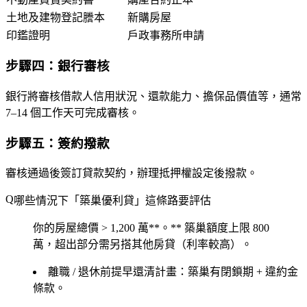
土地及建物登記謄本
新購房屋
印鑑證明
戶政事務所申請
步驟四：銀行審核
銀行將審核借款人信用狀況、還款能力、擔保品價值等，通常
7–14 個工作天可完成審核。
步驟五：簽約撥款
審核通過後簽訂貸款契約，辦理抵押權設定後撥款。
哪些情況下「築巢優利貸」這條路要評估
你的
房屋總價 > 1,200 萬**。** 築巢額度上限 800
萬，超出部分需另搭其他房貸（利率較高）。
離職 / 退休前提早還清計畫
：築巢有閉鎖期 + 違約金
條款。