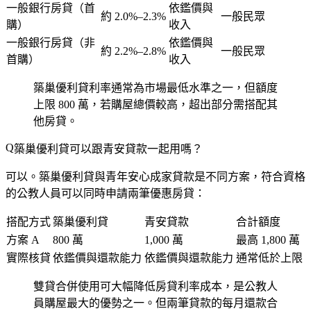
一般銀行房貸（首
依鑑價與
約 2.0%–2.3%
一般民眾
購）
收入
一般銀行房貸（非
依鑑價與
約 2.2%–2.8%
一般民眾
首購）
收入
築巢優利貸利率通常為市場最低水準之一，但額度
上限 800 萬，若購屋總價較高，超出部分需搭配其
他房貸。
築巢優利貸可以跟青安貸款一起用嗎？
可以。築巢優利貸與青年安心成家貸款是不同方案，符合資格
的公教人員可以同時申請兩筆優惠房貸：
搭配方式
築巢優利貸
青安貸款
合計額度
方案 A
800 萬
1,000 萬
最高 1,800 萬
實際核貸
依鑑價與還款能力
依鑑價與還款能力
通常低於上限
雙貸合併使用可大幅降低房貸利率成本，是公教人
員購屋最大的優勢之一。但兩筆貸款的每月還款合