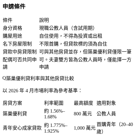
申請條件
條件
說明
身分資格
現職公教人員（含試用期）
購屋用途
自住使用，不得為投資或出租
名下房屋限制
不限首購，但貸款標的須為自住
貸款中房貸限制
可與其他房貸並存，但築巢優利貸僅限一筆
配偶可否共同申
可。夫妻雙方皆為公教人員時，僅能擇一方
請
申請
築巢優利貸利率與其他房貸比較
以 2026 年 4 月市場利率為參考基準：
房貸方案
利率範圍
最高額度
適用對象
約 1.56%–
築巢優利貸
800 萬元
公教人員
1.68%
首購青年（20–40
約 1.775%–
青年安心成家貸款
1,000 萬元
1.925%
歲）