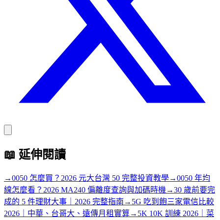
📖
延伸閱讀
→
0050 怎麼買？2026 元大台灣 50 完整投資教學
→
0050 年均
線怎麼看？2026 MA240 偏離度查詢與加碼時機
→
30 歲前要完
成的 5 件理財大事｜2026 完整指南
→
5G 吃到飽三家電信比較
2026｜中華、台哥大、遠傳月租實算
→
5K 10K 訓練 2026｜菜