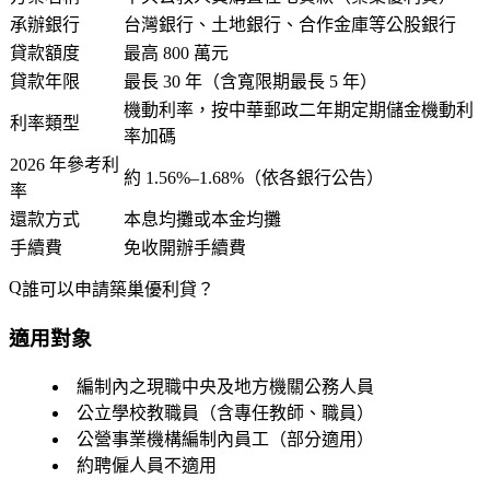
承辦銀行
台灣銀行、土地銀行、合作金庫等公股銀行
貸款額度
最高 800 萬元
貸款年限
最長 30 年（含寬限期最長 5 年）
機動利率，按中華郵政二年期定期儲金機動利
利率類型
率加碼
2026 年參考利
約 1.56%–1.68%（依各銀行公告）
率
還款方式
本息均攤或本金均攤
手續費
免收開辦手續費
誰可以申請築巢優利貸？
適用對象
編制內之現職中央及地方機關公務人員
公立學校教職員（含專任教師、職員）
公營事業機構編制內員工（部分適用）
約聘僱人員不適用