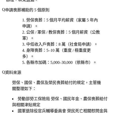
申請喪葬補助的 5 個原則
勞保喪葬
：5 個月平均薪資（家屬 5 年內
申請）。
公保 / 軍保 / 教保喪葬
：5 個月薪資（公教
軍）。
中低收入戶喪葬
：8 萬（社會局申請）。
身障喪葬
：5–10 萬（重度 / 極重度更
多）。
各縣市加碼
：5,000–30,000（依縣市）。
資料來源
勞保、國保、農保及榮民喪葬給付的規定，主管機
關整理如下：
勞動部勞工保險局
勞保、國民年金、農保喪葬給付
與相關津貼規定
國軍退除役官兵輔導委員會
榮民死亡相關慰問金與