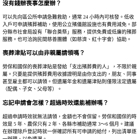
沒有錢辦喪事怎麼辦？
可以先向區公所申請
急難救助
，通常 24 小時內可核發。低收
入戶可申請殯葬補助，使用公立殯儀館設施也有費用減免。部
分縣市社會局設有「聯合奠祭」服務，提供免費或低廉的殯葬
服務。也可洽詢民間慈善團體（如慈濟、紅十字會）協助。
喪葬津貼可以由非親屬請領嗎？
勞保和國保的喪葬津貼是發給「支出殯葬費的人」，不限於親
屬。只要能提供殯葬費用收據證明是由你支出的，朋友、同事
甚至雇主都可以請領。但遺屬年金和遺屬津貼則僅限法定遺屬
（配偶、子女、父母等）。
忘記申請會怎樣？超過時效還能補辦嗎？
超過申請時效就
無法請領
，金額也不會保留。勞保和國保的時
效是 5 年、農保只有 2 年、各縣市補助通常 3～6 個月。建議
在辦理除戶登記時就一併確認所有可申請的給付，列出清單逐
一辦理，以免遺漏。