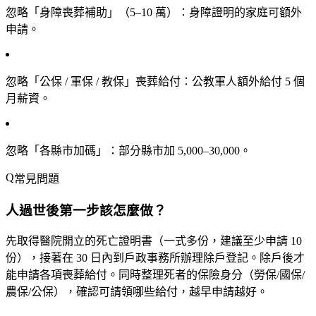
忽略「身障喪葬補助」（5–10 萬）
：身障證明的家庭可額外
申請。
忽略「公保 / 軍保 / 教保」喪葬給付
：公教軍人額外給付 5 個
月薪資。
忽略「各縣市加碼」
：部分縣市加 5,000–30,000。
常見問題
人過世後第一步該怎麼做？
先取得醫院開立的
死亡證明書
（一式多份，建議至少申請 10
份），接著在 30 日內到戶政事務所辦理
除戶登記
。除戶後才
能申請各項喪葬給付。同時整理死者的保險身分（勞保/國保/
農保/公保），確認可請領哪些給付，越早申請越好。