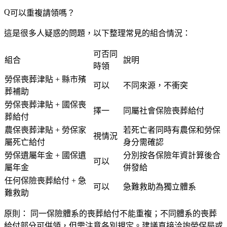
可以重複請領嗎？
這是很多人疑惑的問題，以下整理常見的組合情況：
可否同
組合
說明
時領
勞保喪葬津貼 + 縣市殯
可以
不同來源，不衝突
葬補助
勞保喪葬津貼 + 國保喪
擇一
同屬社會保險喪葬給付
葬給付
農保喪葬津貼 + 勞保家
若死亡者同時有農保和勞保
視情況
屬死亡給付
身分需確認
勞保遺屬年金 + 國保遺
分別按各保險年資計算後合
可以
屬年金
併發給
任何保險喪葬給付 + 急
可以
急難救助為獨立體系
難救助
原則：
同一保險體系的喪葬給付不能重複；不同體系的喪葬
給付部分可併領，但需注意各別規定。建議直接洽詢勞保局或