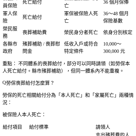
死亡給付
36 個月保俸
員保險
亡
軍人保
軍保被保險人死
36～48 個月
死亡給付
險
亡
保險基數
榮民服
喪葬補助費
榮民身分者死亡
依身分別核定
務
各縣市
殯葬補助 / 喪葬慰
低收入戶或符合
10,000～
政府
問金
特定條件
300,000 元
重點：
不同體系的喪葬給付，部分可以
同時請領
（如勞保本
人死亡給付 + 縣市殯葬補助），但同一體系內不能重複。
勞保喪葬給付怎麼算？
勞保的死亡相關給付分為「本人死亡」和「家屬死亡」兩種情
況：
被保險人本人死亡：
給付項目
給付標準
請領人
支出殯葬費的人