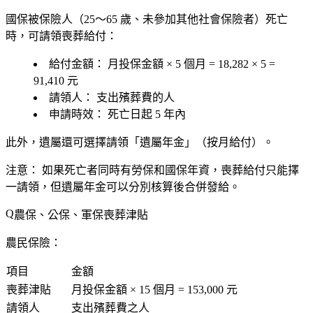
國保被保險人（25～65 歲、未參加其他社會保險者）死亡
時，可請領喪葬給付：
給付金額：
月投保金額 × 5 個月 = 18,282 × 5 =
91,410 元
請領人：
支出殯葬費的人
申請時效：
死亡日起
5 年內
此外，遺屬還可選擇請領「遺屬年金」（按月給付）。
注意：
如果死亡者同時有勞保和國保年資，喪葬給付只能擇
一請領，但遺屬年金可以分別核算後合併發給。
農保、公保、軍保喪葬津貼
農民保險：
項目
金額
喪葬津貼
月投保金額 × 15 個月 =
153,000 元
請領人
支出殯葬費之人