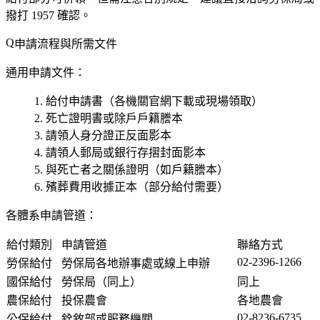
撥打 1957 確認。
申請流程與所需文件
通用申請文件：
給付申請書（各機關官網下載或現場領取）
死亡證明書或除戶戶籍謄本
請領人身分證正反面影本
請領人郵局或銀行存摺封面影本
與死亡者之關係證明（如戶籍謄本）
殯葬費用收據正本（部分給付需要）
各體系申請管道：
給付類別
申請管道
聯絡方式
02-2396-1266
勞保給付
勞保局各地辦事處或線上申辦
國保給付
勞保局（同上）
同上
農保給付
投保農會
各地農會
02-8236-6735
公保給付
銓敘部或服務機關