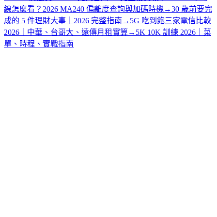
線怎麼看？2026 MA240 偏離度查詢與加碼時機
→
30 歲前要完
成的 5 件理財大事｜2026 完整指南
→
5G 吃到飽三家電信比較
2026｜中華、台哥大、遠傳月租實算
→
5K 10K 訓練 2026｜菜
單、時程、實戰指南