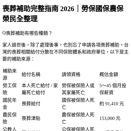
喪葬補助完整指南 2026｜勞保國保農保
榮民全整理
喪葬補助有哪些種類？
家人過世後，除了處理後事，也別忘了申請各項喪葬補助。台
灣的喪葬相關給付分散在不同保險體系和政府單位，以下是主
要的補助來源：
補助來
給付名稱
請領資格
概估金額
源
勞工保
本人死亡給付 / 家
勞保被保險人或
5～45 個月投
險
屬死亡給付
其家屬死亡
保薪資
國民年
國保被保險人死
喪葬給付
約 91,410 元
金
亡
農民保
農保被保險人死
喪葬津貼
153,000 元
險
亡
公教人
公保被保險人死