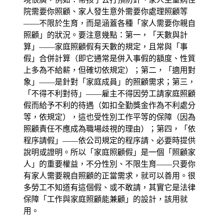
院需要你照顧、家人發生意外需要你處理照顧等
——不限於生育，而是涵蓋各種「家人需要你親自
照顧」的狀況。要注意幾點：第一，「天數與計
算」——家庭照顧假有天數的規定，且常與「事
假」合併計算（即它通常是併入事假的額度、性質
上多為不給薪，但確切依規定）；第二，「適用對
象」——是針對「家庭成員」的照顧需求；第三，
「不得不利對待」——雇主不得因勞工請家庭照顧
假而給予不利的待遇（如扣全勤獎金作為不利處分
等，依規定），這也受性別工作平等的保障（因為
照顧責任不應成為職場歧視的理由）；第四，「依
程序請假」——依公司規定的程序請、必要時提供
說明或證明。所以「家庭照顧假」是一個「照顧家
人」的重要權益，不分性別、不限生育——只要你
有家人需要親自照顧的正當需求，就可以善用。很
多勞工不知道有這個假、或不敢請，其實它是法律
保障「工作與家庭照顧能兼顧」的設計，該用就
用。