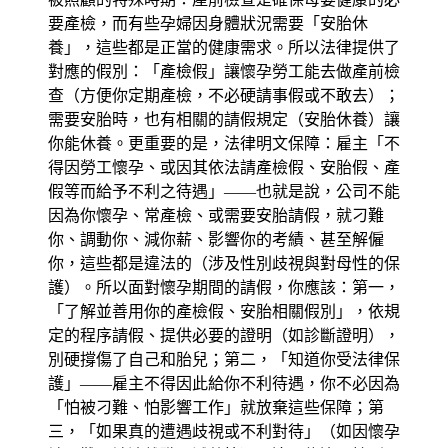
要產檢，而有些孕婦因身體狀況需要「安胎休
養」，這些都是正當的健康需求。所以法律提供了
對應的假別：「產檢假」讓懷孕勞工能去做產前檢
查（方便你定期產檢，不必硬請事假或不敢去）；
需要安胎時，也有相關的請假規定（安胎休養）讓
你能休養。更重要的是，法律明文保障：雇主「不
得因勞工懷孕、或因其依法請產檢假、安胎假、產
假等而給予不利之待遇」——也就是說，公司不能
因為你懷孕、常產檢、或需要安胎請假，就刁難
你、調動你、減你薪、影響你的考績、甚至解僱
你，這些都是違法的（涉及性別歧視與對母性的保
護）。所以面對懷孕期間的請假，你應該：第一，
「了解並善用你的產檢假、安胎相關假別」，依規
定的程序請假、提供必要的證明（如診斷證明），
別硬撐傷了自己和胎兒；第二，「知道你受法律保
護」——雇主不得因此給你不利待遇，你不必因為
「怕被刁難、怕影響工作」就放棄這些保障；第
三，「如果真的遭遇歧視或不利對待」（如因懷孕