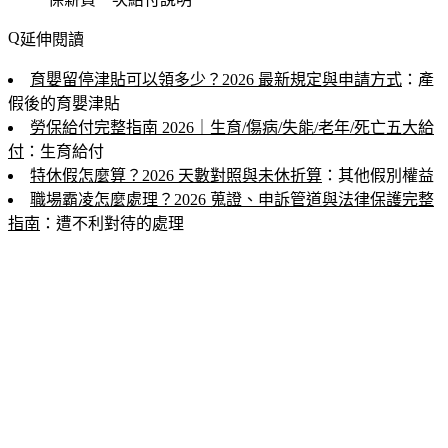
延伸閱讀
育嬰留停津貼可以領多少？2026 最新規定與申請方式
：產
假後的育嬰津貼
勞保給付完整指南 2026｜生育/傷病/失能/老年/死亡五大給
付
：生育給付
特休假怎麼算？2026 天數對照與未休折算
：其他假別權益
職場霸凌怎麼處理？2026 蒐證、申訴管道與法律保護完整
指南
：遭不利對待的處理