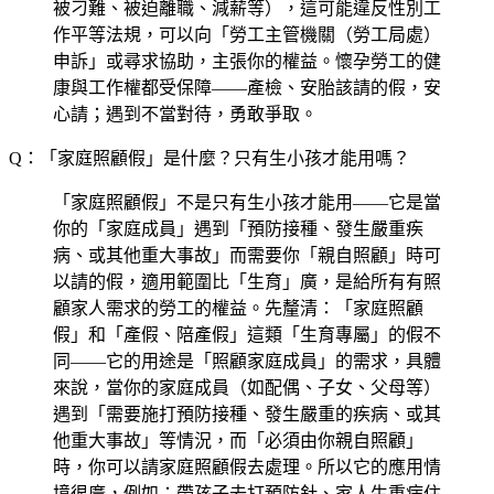
被刁難、被迫離職、減薪等），這可能違反性別工
作平等法規，可以向「勞工主管機關（勞工局處）
申訴」或尋求協助，主張你的權益。懷孕勞工的健
康與工作權都受保障——產檢、安胎該請的假，安
心請；遇到不當對待，勇敢爭取。
Q：「家庭照顧假」是什麼？只有生小孩才能用嗎？
「家庭照顧假」不是只有生小孩才能用——它是當
你的「家庭成員」遇到「預防接種、發生嚴重疾
病、或其他重大事故」而需要你「親自照顧」時可
以請的假，適用範圍比「生育」廣，是給所有有照
顧家人需求的勞工的權益。先釐清：「家庭照顧
假」和「產假、陪產假」這類「生育專屬」的假不
同——它的用途是「照顧家庭成員」的需求，具體
來說，當你的家庭成員（如配偶、子女、父母等）
遇到「需要施打預防接種、發生嚴重的疾病、或其
他重大事故」等情況，而「必須由你親自照顧」
時，你可以請家庭照顧假去處理。所以它的應用情
境很廣，例如：帶孩子去打預防針、家人生重病住