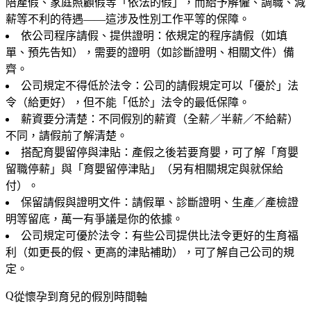
陪產假、家庭照顧假等「依法的假」，而給予解僱、調職、減
薪等不利的待遇——這涉及性別工作平等的保障。
依公司程序請假、提供證明
：依規定的程序請假（如填
單、預先告知），需要的證明（如診斷證明、相關文件）備
齊。
公司規定不得低於法令
：公司的請假規定可以「優於」法
令（給更好），但不能「低於」法令的最低保障。
薪資要分清楚
：不同假別的薪資（全薪／半薪／不給薪）
不同，請假前了解清楚。
搭配育嬰留停與津貼
：產假之後若要育嬰，可了解「育嬰
留職停薪」與「育嬰留停津貼」（另有相關規定與就保給
付）。
保留請假與證明文件
：請假單、診斷證明、生產／產檢證
明等留底，萬一有爭議是你的依據。
公司規定可優於法令
：有些公司提供比法令更好的生育福
利（如更長的假、更高的津貼補助），可了解自己公司的規
定。
從懷孕到育兒的假別時間軸