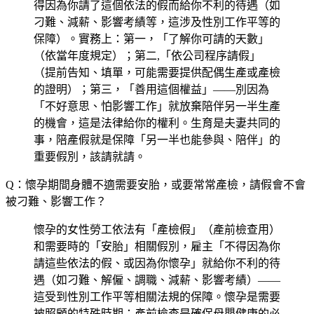
得因為你請了這個依法的假而給你不利的待遇（如
刁難、減薪、影響考績等，這涉及性別工作平等的
保障）。實務上：第一，「了解你可請的天數」
（依當年度規定）；第二,「依公司程序請假」
（提前告知、填單，可能需要提供配偶生產或產檢
的證明）；第三，「善用這個權益」——別因為
「不好意思、怕影響工作」就放棄陪伴另一半生產
的機會，這是法律給你的權利。生育是夫妻共同的
事，陪產假就是保障「另一半也能參與、陪伴」的
重要假別，該請就請。
Q：懷孕期間身體不適需要安胎，或要常常產檢，請假會不會
被刁難、影響工作？
懷孕的女性勞工依法有「產檢假」（產前檢查用）
和需要時的「安胎」相關假別，雇主「不得因為你
請這些依法的假、或因為你懷孕」就給你不利的待
遇（如刁難、解僱、調職、減薪、影響考績）——
這受到性別工作平等相關法規的保障。懷孕是需要
被照顧的特殊時期：產前檢查是確保母嬰健康的必