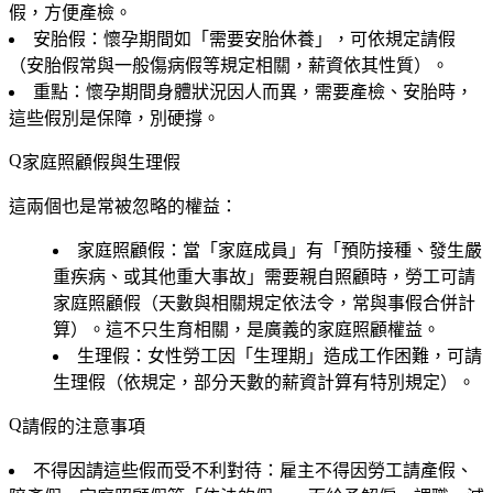
假，方便產檢。
安胎假
：懷孕期間如「需要安胎休養」，可依規定請假
（安胎假常與一般傷病假等規定相關，薪資依其性質）。
重點
：懷孕期間身體狀況因人而異，需要產檢、安胎時，
這些假別是保障，別硬撐。
家庭照顧假與生理假
這兩個也是常被忽略的權益：
家庭照顧假
：當「家庭成員」有「預防接種、發生嚴
重疾病、或其他重大事故」需要親自照顧時，勞工可請
家庭照顧假（天數與相關規定依法令，常與事假合併計
算）。這不只生育相關，是廣義的家庭照顧權益。
生理假
：女性勞工因「生理期」造成工作困難，可請
生理假（依規定，部分天數的薪資計算有特別規定）。
請假的注意事項
不得因請這些假而受不利對待
：雇主不得因勞工請產假、