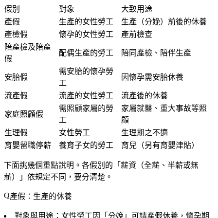
假別
對象
大致用途
產假
生產的女性勞工
生產（分娩）前後的休養
產檢假
懷孕的女性勞工
產前檢查
陪產檢及陪產
配偶生產的勞工
陪同產檢、陪伴生產
假
需安胎的懷孕勞
安胎假
因懷孕需安胎休養
工
流產假
流產的女性勞工
流產後的休養
需照顧家屬的勞
家屬就醫、重大事故等照
家庭照顧假
工
顧
生理假
女性勞工
生理期之不適
育嬰留職停薪
養育子女的勞工
育兒（另有育嬰津貼）
下面挑幾個重點說明。各假別的「薪資（全薪、半薪或無
薪）」依規定不同，要分清楚。
產假：生產的休養
對象與用途
：女性勞工因「分娩」可請產假休養，懷孕期