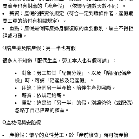
間流產也有對應的「流產假」（依懷孕週數天數不同）。
薪資
：產假的薪資依規定（符合一定到職條件者，產假期
間工資的給付有相關規定）。
重點
：產假是保障產婦身體復原的重要假別，雇主不得拒
絕或刁難。
陪產檢及陪產假：另一半也有假
很多人不知道「配偶生產，勞工本人也有假可請」：
對象
：勞工於其「配偶分娩」、以及「陪同配偶產
檢」時，可請「陪產檢及陪產假」。
用途
：陪同另一半產檢、陪伴生產與照顧。
薪資
：依規定給薪。
重點
：這是給「另一半」的假，別讓爸爸（或配偶）
忽略了自己陪產的權益。
產檢假與安胎假
產檢假
：懷孕的女性勞工，於「產前檢查」時可請產檢