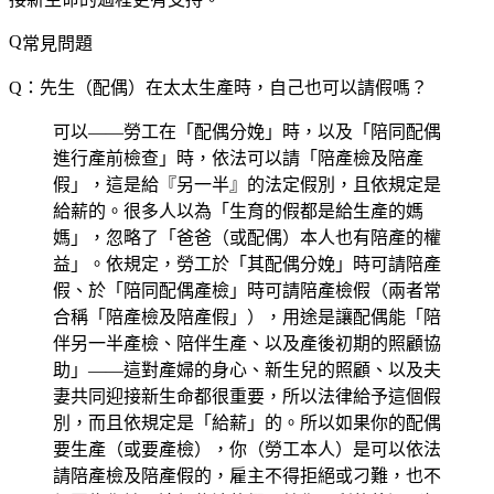
常見問題
Q：先生（配偶）在太太生產時，自己也可以請假嗎？
可以——勞工在「配偶分娩」時，以及「陪同配偶
進行產前檢查」時，依法可以請「陪產檢及陪產
假」，這是給『另一半』的法定假別，且依規定是
給薪的。很多人以為「生育的假都是給生產的媽
媽」，忽略了「爸爸（或配偶）本人也有陪產的權
益」。依規定，勞工於「其配偶分娩」時可請陪產
假、於「陪同配偶產檢」時可請陪產檢假（兩者常
合稱「陪產檢及陪產假」），用途是讓配偶能「陪
伴另一半產檢、陪伴生產、以及產後初期的照顧協
助」——這對產婦的身心、新生兒的照顧、以及夫
妻共同迎接新生命都很重要，所以法律給予這個假
別，而且依規定是「給薪」的。所以如果你的配偶
要生產（或要產檢），你（勞工本人）是可以依法
請陪產檢及陪產假的，雇主不得拒絕或刁難，也不