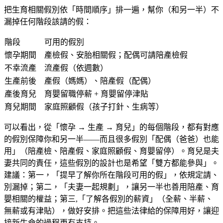
把生育相關假別依「時間順序」排一遍，幫你（和另一半）不
漏掉任何階段該請的假：
階段
可用的假別
懷孕期間
產檢假、安胎相關假；配偶可請陪產檢假
不幸流產
流產假（依週數）
生產前後
產假（媽媽）、陪產假（配偶）
產後育兒
育嬰留職停薪 + 育嬰留停津貼
育兒期間
家庭照顧假（孩子打針、生病等）
可以看出，從「懷孕 → 生產 → 育兒」的每個階段，都有對應
的假別保障你和另一半——而且很多假別「配偶（爸爸）也能
用」（陪產檢、陪產假、家庭照顧假、育嬰留停）。育兒是夫
妻共同的責任，這些假別的設計也是希望「雙方都能參與」。
建議：第一，「提早了解你所在階段可用的假」，依規定請、
別漏掉；第二，「夫妻一起規劃」，讓另一半也善用陪產、育
嬰相關的權益；第三,「了解各假別的薪資」（全薪、半薪、
無薪或有津貼），做好安排。把這些法律給的保障用好，讓迎
接新生命的過程更有支持。