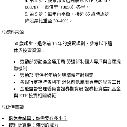
第 4 步
：股票部位選
高股息 ETF（0056、
00878）+ 市值型（0050）各半
。
第 5 步
：每年再平衡 + 接近 65 歲時逐步
降股票比重至 30–40%。
資料來源
50 歲起步、退休前 15 年的投資規劃，參考以下退
休與投資資源：
勞動部勞動基金運用局
勞退新制個人專戶與自願提
繳機制
勞動部
勞保老年給付與請領年齡規定
各銀行定存牌告利率
退休前低風險資產的配置工具
金融監督管理委員會證券期貨局
證券投資信託基金
與 ETF 投資相關規範
延伸閱讀
退休金試算：你需要存多少？
複利計算機：時間的威力