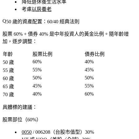
降低退休後生活水準
考慮
以房養老
50 歲的資產配置：60/40 經典法則
股票 60% + 債券 40%
是中年投資人的黃金比例。隨年齡增
加，逐步調整：
年齡
股票比例
債券比例
60%
40%
50 歲
55%
45%
55 歲
50%
50%
60 歲
45%
55%
65 歲
40%
60%
70 歲
具體標的建議：
股票部位（60%）
0050
/ 006208（台股市值型）30%