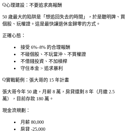
心理建設：不要追求高報酬
50 歲最大的陷阱是「想追回失去的時間」，於是聽明牌、買
個股、玩權證。
這是最快讓退休金歸零的方式
。
正確心態：
接受 6%–8% 的合理報酬
不碰個股、不玩當沖、不買權證
不借錢投資、不加槓桿
守住本金 > 追求暴利
實戰範例：張大哥的 15 年計畫
張大哥今年 50 歲，月薪 8 萬，房貸還剩 8 年（月繳 2.5
萬），目前存款 180 萬。
現金流規劃
：
月薪 80,000
房貸 -25,000