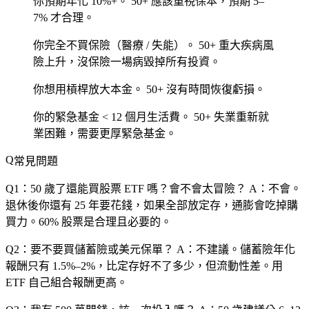
你預期年化 10%+。
50+ 應該重視保本，預期 5–
7% 才合理。
你完全不買保險（醫療 / 失能）。
50+ 重大疾病風
險上升，沒保險一場病毀掉所有投資。
你想用槓桿放大本金。
50+ 沒有時間恢復虧損。
你的緊急基金 < 12 個月生活費。
50+ 失業重新就
業困難，需要更厚緊急基金。
常見問題
Q1：50 歲了還能買股票 ETF 嗎？會不會太冒險？
A：不會。
退休後你還有 25 年要花錢，如果全部放定存，
通膨會吃掉購
買力
。60% 股票是合理且必要的。
Q2：要不要買儲蓄險或美元保單？
A：
不建議
。儲蓄險年化
報酬只有 1.5%–2%，比定存好不了多少，但流動性差。
用
ETF 自己組合報酬更高
。