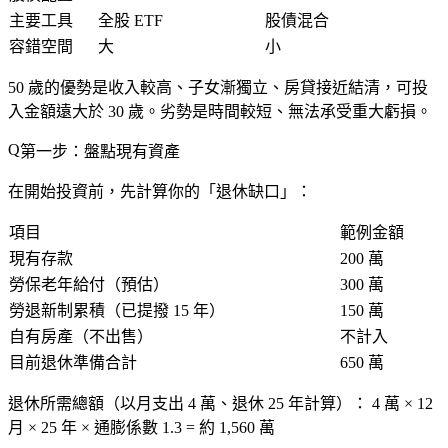
主要工具
全股 ETF
股債混合
容錯空間
大
小
50 歲的優勢是
收入較高、子女漸獨立、房貸接近結清
，可投
入金額遠大於 30 歲。劣勢是
時間較短、無法承受重大虧損
。
第一步：盤點現有資產
在開始投資前，先計算你的「退休缺口」：
項目
範例金額
現有存款
200 萬
勞保老年給付（預估）
300 萬
勞退新制累積（已提撥 15 年）
150 萬
自有房產（不出售）
不計入
目前退休準備合計
650 萬
退休所需總額
（以月支出 4 萬、退休 25 年計算）： 4 萬 × 12
月 × 25 年 × 通膨係數 1.3 =
約 1,560 萬