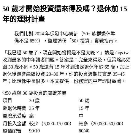
50 歲才開始投資還來得及嗎？退休前 15
年的理財計畫
我們比對 2024 年保發中心統計（50+ 族群退休準
備不足 65%），整理這份「50+ 投資」實戰指南。
「我已經 50 歲了，現在開始投資是不是太晚？」這是 faqs.tw
收到最多的中年讀者問題。答案是：
完全來得及，但策略必須
跟 30 歲不同
。50 歲還有 15 年才到法定退休年齡 65 歲，加上
退休後還會繼續投資 20–30 年，你的投資週期其實是 35–45
年；比想像中長很多。本文提供一份務實的中年理財藍圖。
50 歲與 30 歲投資的關鍵差異
項目
30 歲
50 歲
距退休時間
35 年
15 年
風險承受度
高
中
月投入金額
較少（5,000–15,000）
較多（20,000–50,000）
90/10
60/40
股債配置