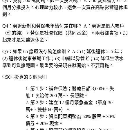
Q3：我有 500 萬閒錢，該一次投入嗎？
A：50 歲建議
分 6–12
個月分批投入
。心理壓力較小，避免一次買在高點影響退休規
劃。
Q4：勞退新制和勞保老年給付差在哪？
A：
勞退是個人帳戶
（你的錢）
，勞保是社會保險（共同基金）。兩者都會領，加
起來才是完整退休金。
Q5：如果 65 歲還沒存夠怎麼辦？
A：(1) 延後退休 2–5 年；
(2) 退休後從事兼職工作；(3) 申請以房養老；(4) 降低生活水
準到可負擔範圍。
最重要的是現在就開始，不要再拖
。
50+ 投資的 5 個原則
第 1 步
：補齊保險；醫療日額 3,000+、失
能 1 次給付 200 萬+、長照險。
第 2 步
：建立 12 個月緊急基金（單身 30
萬+、雙薪 60 萬+）。
第 3 步
：資產配置調整為
50% 股票 + 30%
債券 + 20% 現金
。