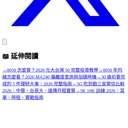
📖
延伸閱讀
→
0050 怎麼買？2026 元大台灣 50 完整投資教學
→
0050 年均
線怎麼看？2026 MA240 偏離度查詢與加碼時機
→
30 歲前要完
成的 5 件理財大事｜2026 完整指南
→
5G 吃到飽三家電信比較
2026｜中華、台哥大、遠傳月租實算
→
5K 10K 訓練 2026｜菜
單、時程、實戰指南