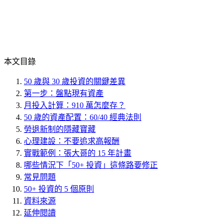
本文目錄
50 歲與 30 歲投資的關鍵差異
第一步：盤點現有資產
月投入計算：910 萬怎麼存？
50 歲的資產配置：60/40 經典法則
勞退新制的隱藏寶藏
心理建設：不要追求高報酬
實戰範例：張大哥的 15 年計畫
哪些情況下「50+ 投資」這條路要修正
常見問題
50+ 投資的 5 個原則
資料來源
延伸閱讀