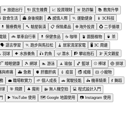
✈️
旅遊出行
🔌
民生雜費
📈
投資理財
🚨
防詐騙
📚
教育升學

飲食生活
👻
身後規劃
💑
感情人際
🏃
運動健身
📱
3C科技
💊
醫療費用
🔨
驗屋裝潢
📋
保險產品
🌐
海外投資
♻️
二手循環
電競
🚲
單車自行車
💊
保健食品
☕
咖啡
🪴
園藝植物
🍵
茶
🗣️
語言學習
🏃
跑步與馬拉松
🧹
居家清潔家電
🖥️
3C 周邊

羽球
🐠
水族養魚
🎣
釣魚
🤿
潛水
🧗
攀岩抱石
🔭
天文觀星
😴
睡眠健康
🎾
網球
🏊
游泳
🧘
瑜伽
🏀
籃球
⚾
棒球
🏐
排球
痛與疼痛
🚑
急救
🫀
肝膽肝病
💉
疫苗
🚭
戒癮
🐹
小寵物
務
💼
職場軟實力
🌱
個人成長
🚗
駕駛技能
🛵
機車騎乘
💃
舞蹈
齡球
🎯
飛鏢
🎩
魔術
🚁
無人機空拍
💻
程式設計入門
門
▶️
YouTube 使用
🗺️
Google 地圖使用
📷
Instagram 使用