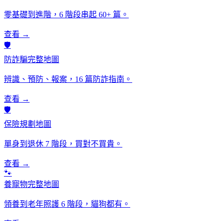
零基礎到進階，6 階段串起 60+ 篇。
查看 →
🛡️
防詐騙完整地圖
辨識、預防、報案，16 篇防詐指南。
查看 →
🛡️
保險規劃地圖
單身到退休 7 階段，買對不買貴。
查看 →
🐾
養寵物完整地圖
領養到老年照護 6 階段，貓狗都有。