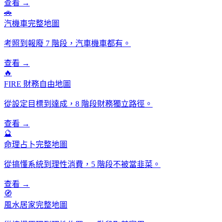
查看 →
🚗
汽機車完整地圖
考照到報廢 7 階段，汽車機車都有。
查看 →
🔥
FIRE 財務自由地圖
從設定目標到達成，8 階段財務獨立路徑。
查看 →
🔮
命理占卜完整地圖
從搞懂系統到理性消費，5 階段不被當韭菜。
查看 →
🧭
風水居家完整地圖