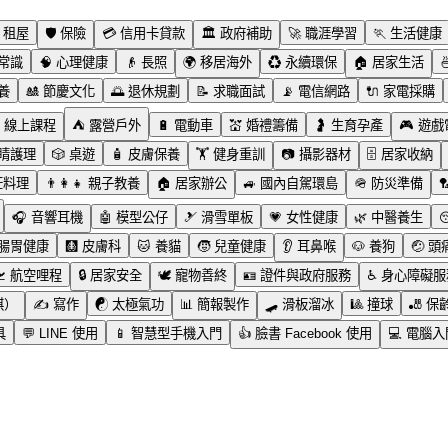
租屋
🛡️
保險
💳
信用卡貸款
🏛️
政府補助
🚀
職涯學習
🏃
生活健康
常識
🧠
心理健康
👴
長照
🌍
移居海外
♻️
永續環保
🏠
居家生活

養
🎎
節慶文化
🌅
退休規劃
📝
求職面試
📡
電信網路
🔌
家電採購
線上課程
⛺
露營戶外
🔋
電動車
💒
婚禮籌備
🤰
生育孕產
🎮
遊戲
睛護理
🎲
桌遊
🧴
皮膚保養
🏋️
健身重訓
📷
攝影器材
🗄️
居家收納
飪料理
👨‍👩‍👧
親子教養
🏠
居家辦公
🚙
國內自駕環島
🪖
防災準備

🎧
音響耳機
🤖
模型公仔
🎿
滑雪單板
💗
女性健康
🌿
中醫養生
腸胃健康
🩻
皮膚科
🐱
養貓
🧒
兒童健康
👂
耳鼻喉
🐶
養狗
🤕
頭

航空哩程
🔒
居家安全
🕊️
寵物善終
🪪
證件與政府服務
♿
身心障礙服
棋）
✍️
寫作
☯️
太極氣功
📊
簡報製作
🛹
滑板溜冰
🎱
撞球
🎳
保
具
💬
LINE 使用
📱
智慧型手機入門
👍
臉書 Facebook 使用
💻
電腦入