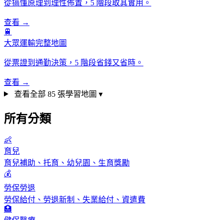
從搞懂原理到理性佈置，5 階段取其實用。
查看 →
🚆
大眾運輸完整地圖
從票證到通勤決策，5 階段省錢又省時。
查看 →
查看全部 85 張學習地圖 ▾
所有分類
👶
育兒
育兒補助、托育、幼兒園、生育獎勵
💰
勞保勞退
勞保給付、勞退新制、失業給付、資遣費
🏥