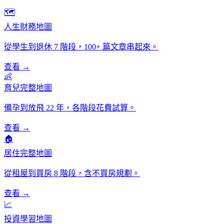
🗺️
人生財務地圖
從學生到退休 7 階段，100+ 篇文章串起來。
查看 →
👶
育兒完整地圖
備孕到放飛 22 年，各階段花費試算。
查看 →
🏠
居住完整地圖
從租屋到買房 8 階段，含不買房規劃。
查看 →
📈
投資學習地圖