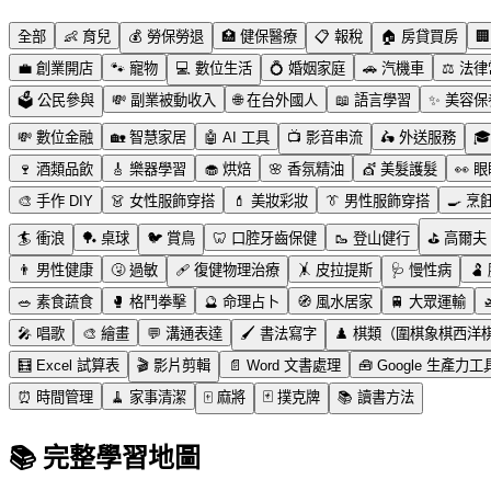
全部
👶
育兒
💰
勞保勞退
🏥
健保醫療
📋
報稅
🏠
房貸買房
🏢
💼
創業開店
🐾
寵物
💻
數位生活
💍
婚姻家庭
🚗
汽機車
⚖️
法律
🗳️
公民參與
💸
副業被動收入
🌐
在台外國人
📖
語言學習
✨
美容保
💸
數位金融
🏡
智慧家居
🤖
AI 工具
📺
影音串流
🛵
外送服務
🎓
🍷
酒類品飲
🎸
樂器學習
🧁
烘焙
🌸
香氛精油
💇
美髮護髮
👀
眼
🎨
手作 DIY
👗
女性服飾穿搭
💄
美妝彩妝
👔
男性服飾穿搭
🍳
烹
🏄
衝浪
🏓
桌球
🐦
賞鳥
🦷
口腔牙齒保健
🥾
登山健行
⛳
高爾夫
👨
男性健康
🤧
過敏
🩹
復健物理治療
🤸
皮拉提斯
🩺
慢性病
🫃
🥗
素食蔬食
🥊
格鬥拳擊
🔮
命理占卜
🧭
風水居家
🚆
大眾運輸

🎤
唱歌
🎨
繪畫
💬
溝通表達
🖌️
書法寫字
♟️
棋類（圍棋象棋西洋
🧮
Excel 試算表
🎬
影片剪輯
📄
Word 文書處理
🧰
Google 生產力工
⏰
時間管理
🧹
家事清潔
🀄
麻將
🃏
撲克牌
📚
讀書方法
📚 完整學習地圖