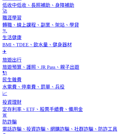
低收中低收、長照補助、身障補助
🚀
職涯學習
轉職、線上課程、副業、架站、學貸
🏃
生活健康
BMI、TDEE、飲水量、健身器材
✈️
旅遊出行
旅遊預算、護照、JR Pass、親子出遊
🔌
民生雜費
水電費、停車費、罰單、兵役
📈
投資理財
定存利率、ETF、股票手續費、備用金
🚨
防詐騙
電話詐騙、投資詐騙、網購詐騙、社群詐騙、防詐工具