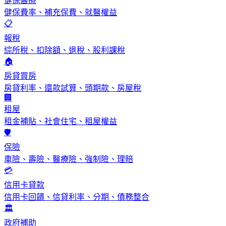
健保醫療
健保費率、補充保費、就醫權益
📋
報稅
綜所稅、扣除額、退稅、股利課稅
🏠
房貸買房
房貸利率、還款試算、頭期款、房屋稅
🏢
租屋
租金補貼、社會住宅、租屋權益
🛡️
保險
車險、壽險、醫療險、強制險、理賠
💳
信用卡貸款
信用卡回饋、信貸利率、分期、債務整合
🏛️
政府補助