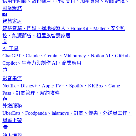
信用卡回饋、數位帳戶、行動支付、加密貨幣、Wise 跨境、
副業稅務
🏡
智慧家居
智慧音箱、門鎖、掃地機器人、HomeKit、Matter、安全監
控、能源節省、租屋族智慧家居
🤖
AI 工具
ChatGPT、Claude、Gemini、Midjourney、Notion AI、GitHub
Copilot、生產力與創作 AI、商業應用
📺
影音串流
Netflix、Disney+、Apple TV+、Spotify、KKBox、Game
Pass、訂閱管理、解約攻略
🛵
外送服務
UberEats、Foodpanda、lalamove、訂閱、優惠、外送員工作、
餐廳上架
🎓
線上課程