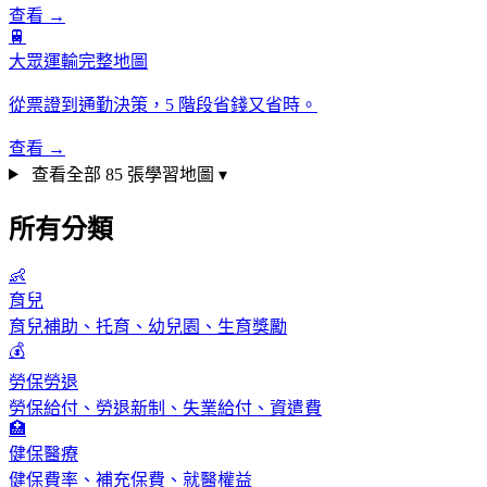
查看 →
🚆
大眾運輸完整地圖
從票證到通勤決策，5 階段省錢又省時。
查看 →
查看全部 85 張學習地圖 ▾
所有分類
👶
育兒
育兒補助、托育、幼兒園、生育獎勵
💰
勞保勞退
勞保給付、勞退新制、失業給付、資遣費
🏥
健保醫療
健保費率、補充保費、就醫權益