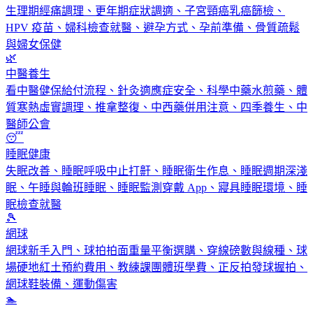
生理期經痛調理、更年期症狀調適、子宮頸癌乳癌篩檢、
HPV 疫苗、婦科檢查就醫、避孕方式、孕前準備、骨質疏鬆
與婦女保健
🌿
中醫養生
看中醫健保給付流程、針灸適應症安全、科學中藥水煎藥、體
質寒熱虛實調理、推拿整復、中西藥併用注意、四季養生、中
醫師公會
😴
睡眠健康
失眠改善、睡眠呼吸中止打鼾、睡眠衛生作息、睡眠週期深淺
眠、午睡與輪班睡眠、睡眠監測穿戴 App、寢具睡眠環境、睡
眠檢查就醫
🎾
網球
網球新手入門、球拍拍面重量平衡選購、穿線磅數與線種、球
場硬地紅土預約費用、教練課團體班學費、正反拍發球握拍、
網球鞋裝備、運動傷害
🏊