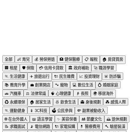
全部
👶
育兒
💰
勞保勞退
🏥
健保醫療
📋
報稅
🏠
房貸買房
🏢
租屋
🛡️
保險
💳
信用卡貸款
🏛️
政府補助
🚀
職涯學習
🏃
生活健康
✈️
旅遊出行
🔌
民生雜費
📈
投資理財
🚨
防詐騙
📚
教育升學
💼
創業開店
🐾
寵物
💻
數位生活
💍
婚姻家庭
🚗
汽機車
⚖️
法律常識
🧠
心理健康
👴
長照
🌍
移居海外
♻️
永續環保
🏠
居家生活
🍜
飲食生活
👻
身後規劃
💑
感情人際
🏃
運動健身
📱
3C科技
🗳️
公民參與
💸
副業被動收入
🌐
在台外國人
📖
語言學習
✨
美容保養
🎎
節慶文化
🌅
退休規劃
📝
求職面試
📡
電信網路
🔌
家電採購
💊
醫療費用
🔨
驗屋裝潢