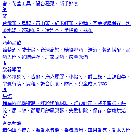
害、花盆工具、陽台種菜、新手好養
🍵
茶
台灣茶、烏龍、高山茶、紅玉紅茶、包種、茶葉選購保存、泡
茶水溫、蓋碗茶具、冷泡茶、手搖飲、抹茶
🍷
酒類品飲
葡萄酒、威士忌、台灣高粱、精釀啤酒、清酒、餐酒搭配、品
酒入門、選購保存、居家調酒、適量飲酒
🎸
樂器學習
鋼琴電鋼琴、吉他、烏克麗麗、小提琴、爵士鼓、上課自學、
學費行情、買租、調音保養、防潮、兒童成人學琴
🧁
烘焙
烤箱攪拌機選購、麵粉奶油材料、麵包吐司、戚風蛋糕、餅
乾、馬卡龍、節慶月餅鳳梨酥、失敗排除、保存、健康烘焙
🌸
香氛精油
精油單方複方、擴香水氧機、香氛蠟燭、車用香氛、香水入門