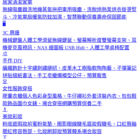
居家清潔家電
無線吸塵器洗地機蒸氣拖把車用吸塵、洗脫烘熱泵烘衣掛燙熨
斗、冷氣電扇暖氣防蚊加濕、智慧聯動保養壽命保固節能
🖥️
3C 周邊
機械鍵盤人體工學滑鼠無線鍵鼠、螢幕解析度雙螢幕支架、耳
機麥克風視訊、NAS 繪圖板 USB Hub、人體工學桌椅配置
🎨
手作 DIY
編織鉤針十字繡刺繡縫紉、皮革木工樹脂軟陶陶藝、子彈筆記
拼貼摺紙書法、手工皂蠟燭模型公仔、預算販售
👗
女性服飾穿搭
膠囊衣櫃個人色彩身型風格、牛仔襯衫外套洋裝內衣、包包鞋
款飾品圍巾女錶、場合穿搭網購預算保養二手
💄
美妝彩妝
粉底遮瑕妝前蜜粉氣墊、眼影眼線睫毛眉妝假睫毛、口紅唇釉
腮紅修容唇部、化妝刷卸妝預算韓系場合妝容
👔