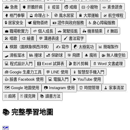
🚑
急救
🫀
肝膽肝病
💉
疫苗
🚭
戒癮
🐹
小寵物
🥗
素食蔬食
🥊
格鬥拳擊
🔮
命理占卜
🧭
風水居家
🚆
大眾運輸
🛫
航空哩程
🔒
居家安全
🕊️
寵物善終
🪪
證件與政府服務
♿
身心障礙服務
💼
職場軟實力
🌱
個人成長
🚗
駕駛技能
🛵
機車騎乘
💃
舞蹈
🎤
唱歌
🎨
繪畫
💬
溝通表達
🖌️
書法寫字
♟️
棋類（圍棋象棋西洋棋）
✍️
寫作
☯️
太極氣功
📊
簡報製作
🛹
滑板溜冰
🎱
撞球
🎳
保齡球
🎯
飛鏢
🎩
魔術
🚁
無人機空拍
💻
程式設計入門
🧮
Excel 試算表
🎬
影片剪輯
📄
Word 文書處理
🧰
Google 生產力工具
💬
LINE 使用
📱
智慧型手機入門
👍
臉書 Facebook 使用
💻
電腦入門
▶️
YouTube 使用
🗺️
Google 地圖使用
📷
Instagram 使用
⏰
時間管理
🧹
家事清潔
🀄
麻將
🃏
撲克牌
📚
讀書方法
📚 完整學習地圖
🗺️