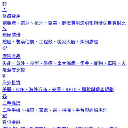
較
💊
醫療費用
剖腹產、雷射、植牙、醫美、健檢費用透明化與健保自費對比
🔨
驗屋裝潢
驗屋、裝潢估價、工程款、搬家入厝、糾紛處理
📋
保險產品
失能、意外、長照、醫療、重大傷病、年金、寵物、車險、火
險深度比較
🌐
海外投資
美股、ETF、海外券商、美債、REITs、退稅與遺產規劃
♻️
二手循環
二手手機、機車、家電、書、相機、平台與糾紛處理
💸
數位金融