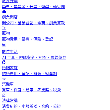
教育升學
學費、獎學金、升學、留學、幼兒園
💼
創業開店
開公司、營業登記、電商、創業貸款
🐾
寵物
寵物費用、醫療、保險、登記
💻
數位生活
AI 工具、密碼安全、VPN、雲端儲存
💍
婚姻家庭
結婚費用、登記、離婚、財產制
🚗
汽機車
買車、保養、驗車、考駕照、稅費
⚖️
法律常識
消費糾紛、小額訴訟、合約、公證