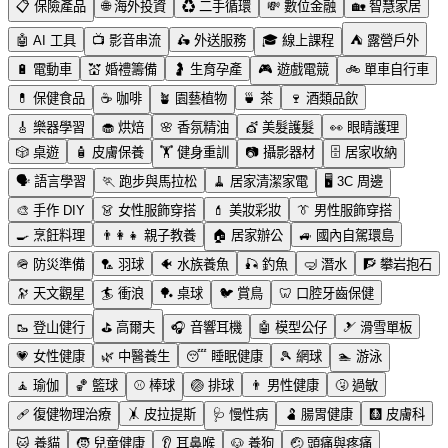
📋
保險產品
🌐
海外投資
♻️
二手循環
💸
數位金融
🏡
智慧家居
🤖
AI 工具
📺
影音串流
🛵
外送服務
🎓
線上課程
⛺
露營戶外
🔋
電動車
💒
婚禮籌備
🤰
生育孕產
🎮
遊戲電競
🚲
單車自行車
💊
保健食品
☕
咖啡
🪴
園藝植物
🍵
茶
🍷
酒類品飲
🎸
樂器學習
🧁
烘焙
🌸
香氛精油
💇
美髮護髮
👀
眼睛護理
🎲
桌遊
🧴
皮膚保養
🏋️
健身重訓
📷
攝影器材
🗄️
居家收納
🗣️
語言學習
🏃
跑步與馬拉松
🧹
居家清潔家電
🖥️
3C 周邊
🎨
手作 DIY
👗
女性服飾穿搭
💄
美妝彩妝
👔
男性服飾穿搭
🍳
烹飪料理
👨‍👩‍👧
親子教養
🏠
居家辦公
🚙
國內自駕環島
🪖
防災準備
🏸
羽球
🐠
水族養魚
🎣
釣魚
🤿
潛水
🧗
攀岩抱石
🔭
天文觀星
🏄
衝浪
🏓
桌球
🐦
賞鳥
🦷
口腔牙齒保健
🥾
登山健行
⛳
高爾夫
🎧
音響耳機
🤖
模型公仔
🎿
滑雪單板
💗
女性健康
🌿
中醫養生
😴
睡眠健康
🎾
網球
🏊
游泳
🧘
瑜伽
🏀
籃球
⚾
棒球
🏐
排球
👨
男性健康
🤧
過敏
🩹
復健物理治療
🤸
皮拉提斯
🩺
慢性病
🫃
腸胃健康
🩻
皮膚科
🐱
養貓
🧒
兒童健康
👂
耳鼻喉
🐶
養狗
🤕
頭痛與疼痛