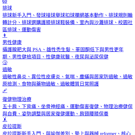
🏐
排球
排球新手入門、發球接球舉球扣球攔網基本動作、排球規則輪
轉計分、排球選購護膝排球鞋裝備、室內與沙灘排球、校園社
區排球、運動傷害
👨
男性健康
攝護腺肥大與 PSA、雄性禿生髮、睪固酮低下與男性更年
期、男性健檢項目、性健康就醫、夜尿與泌尿保健
🤧
過敏
過敏性鼻炎、異位性皮膚炎、氣喘、塵蟎與居家防過敏、過敏
原檢測、食物與藥物過敏、過敏體質日常照護
🩹
復健物理治療
五十肩、下背痛、坐骨神經痛、運動傷害復健、物理治療健保
與自費、姿勢調整與居家復健運動、肩頸腰膝保養
🤸
皮拉提斯
皮拉提斯新手入門、與瑜伽差別、墊上與器械 reformer、核心