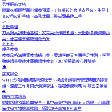
男性服飾穿搭
膠囊衣櫃版型面料保養預算、T 恤襯衫外套毛衣西裝、牛仔卡
其皮帶皮鞋手錶、商務休閒正裝街頭品牌二手
🍳
烹飪料理
刀具鍋具調味油基礎、家常菜炒炸煎煮湯、米飯麵食肉海鮮蔬
菜、便當備餐健康慢燉預算
👨‍👩‍👧
親子教養
教養風格溝通管教情緒自尊、嬰幼學齡青春期手足性別、學習
動機讀書興趣才藝閱讀性教育、3C 螢幕霸凌心理雙薪
🏠
居家辦公
WFH 桌椅房間網路電源噪音、視訊會議專案管理時間追蹤雲
端、深度工作非同步溝通專注、孤獨健康稅務 vs 辦公室倦怠
🚙
國內自駕環島
規劃路線預算時間安全、北中南東中央山脈五大路線、租車裝
備住宿食物機車進階、攝影親子單獨 EV 環島