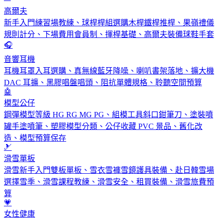
高爾夫
新手入門練習場教練、球桿桿組選購木桿鐵桿推桿、果嶺禮儀
規則計分、下場費用會員制、揮桿基礎、高爾夫裝備球鞋手套
🎧
音響耳機
耳機耳罩入耳選購、真無線藍牙降噪、喇叭書架落地、擴大機
DAC 耳擴、黑膠唱盤唱頭、阻抗單體規格、聆聽空間預算
🤖
模型公仔
鋼彈模型等級 HG RG MG PG、組模工具斜口鉗筆刀、塗裝噴
罐手塗噴筆、塑膠模型分類、公仔收藏 PVC 景品、舊化改
造、模型預算保存
🎿
滑雪單板
滑雪新手入門雙板單板、雪衣雪褲雪鏡護具裝備、赴日韓雪場
選擇雪季、滑雪課程教練、滑雪安全、租買裝備、滑雪旅費預
算
💗
女性健康