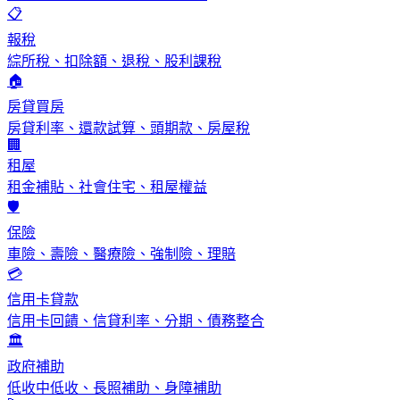
📋
報稅
綜所稅、扣除額、退稅、股利課稅
🏠
房貸買房
房貸利率、還款試算、頭期款、房屋稅
🏢
租屋
租金補貼、社會住宅、租屋權益
🛡️
保險
車險、壽險、醫療險、強制險、理賠
💳
信用卡貸款
信用卡回饋、信貸利率、分期、債務整合
🏛️
政府補助
低收中低收、長照補助、身障補助