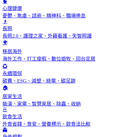
🧠
心理健康
憂鬱、焦慮、諮商、精神科、職場倦怠
👴
長照
長照2.0、護理之家、外籍看護、失智照護
🌍
移居海外
海外工作、打工度假、數位遊牧、回台定居
♻️
永續環保
碳費、ESG、減塑、綠電、碳足跡
🏠
居家生活
裝潢、家電、智慧家居、除蟲、收納
🍜
飲食生活
外食省錢、食安、營養標示、飲食法比較
👻
身後規劃