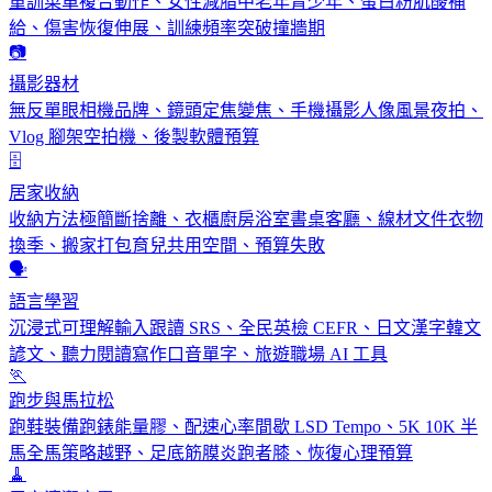
重訓菜單複合動作、女性減脂中老年青少年、蛋白粉肌酸補
給、傷害恢復伸展、訓練頻率突破撞牆期
📷
攝影器材
無反單眼相機品牌、鏡頭定焦變焦、手機攝影人像風景夜拍、
Vlog 腳架空拍機、後製軟體預算
🗄️
居家收納
收納方法極簡斷捨離、衣櫃廚房浴室書桌客廳、線材文件衣物
換季、搬家打包育兒共用空間、預算失敗
🗣️
語言學習
沉浸式可理解輸入跟讀 SRS、全民英檢 CEFR、日文漢字韓文
諺文、聽力閱讀寫作口音單字、旅遊職場 AI 工具
🏃
跑步與馬拉松
跑鞋裝備跑錶能量膠、配速心率間歇 LSD Tempo、5K 10K 半
馬全馬策略越野、足底筋膜炎跑者膝、恢復心理預算
🧹