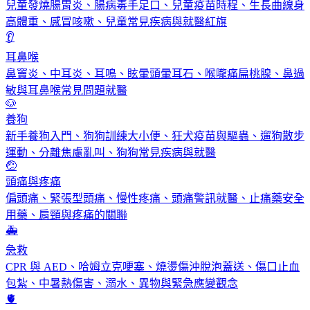
兒童發燒腸胃炎、腸病毒手足口、兒童疫苗時程、生長曲線身
高體重、感冒咳嗽、兒童常見疾病與就醫紅旗
👂
耳鼻喉
鼻竇炎、中耳炎、耳鳴、眩暈頭暈耳石、喉嚨痛扁桃腺、鼻過
敏與耳鼻喉常見問題就醫
🐶
養狗
新手養狗入門、狗狗訓練大小便、狂犬疫苗與驅蟲、遛狗散步
運動、分離焦慮亂叫、狗狗常見疾病與就醫
🤕
頭痛與疼痛
偏頭痛、緊張型頭痛、慢性疼痛、頭痛警訊就醫、止痛藥安全
用藥、肩頸與疼痛的關聯
🚑
急救
CPR 與 AED、哈姆立克哽塞、燒燙傷沖脫泡蓋送、傷口止血
包紮、中暑熱傷害、溺水、異物與緊急應變觀念
🫀