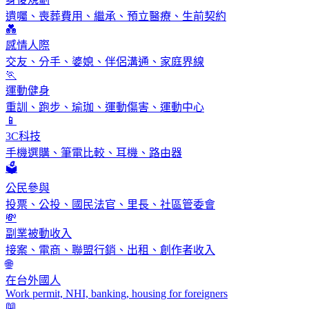
遺囑、喪葬費用、繼承、預立醫療、生前契約
💑
感情人際
交友、分手、婆媳、伴侶溝通、家庭界線
🏃
運動健身
重訓、跑步、瑜珈、運動傷害、運動中心
📱
3C科技
手機選購、筆電比較、耳機、路由器
🗳️
公民參與
投票、公投、國民法官、里長、社區管委會
💸
副業被動收入
接案、電商、聯盟行銷、出租、創作者收入
🌐
在台外國人
Work permit, NHI, banking, housing for foreigners
📖