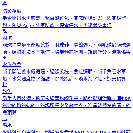
🪖
防災準備
地震颱風水災應變、緊急避難包、家庭防災計畫、國家級警
報、防災 App、住家防震、停電停水、災後保險重建
🏸
羽球
羽球拍重量平衡點磅數、羽球鞋、穿線張力、羽毛球尼龍球選
購、握拍步法基本動作、場地預約社團、規則計分、運動傷害
🐠
水族養魚
新手開缸養水氮循環、過濾系統、魚缸選購、新手魚種水草
蝦、水質溫度換水維護、除藻疾病、淡水海水缸、造景預算
🎣
釣魚
新手入門裝備、釣竿捲線器釣線鉤子、路亞擬餌活餌、海釣溪
釣池釣磯釣船釣、釣場選擇安全救生衣、漁業法規禁釣區、釣
魚預算
🤿
潛水
水肺潛水自由潛水、體驗潛水考證 PADI SSI AIDA、面鏡蛙鞋