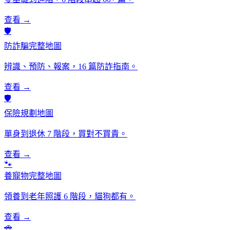
查看 →
🛡️
防詐騙完整地圖
辨識、預防、報案，16 篇防詐指南。
查看 →
🛡️
保險規劃地圖
單身到退休 7 階段，買對不買貴。
查看 →
🐾
養寵物完整地圖
領養到老年照護 6 階段，貓狗都有。
查看 →
🚗