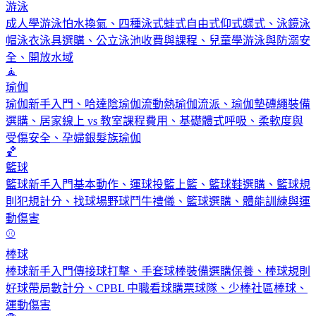
游泳
成人學游泳怕水換氣、四種泳式蛙式自由式仰式蝶式、泳鏡泳
帽泳衣泳具選購、公立泳池收費與課程、兒童學游泳與防溺安
全、開放水域
🧘
瑜伽
瑜伽新手入門、哈達陰瑜伽流動熱瑜伽流派、瑜伽墊磚繩裝備
選購、居家線上 vs 教室課程費用、基礎體式呼吸、柔軟度與
受傷安全、孕婦銀髮族瑜伽
🏀
籃球
籃球新手入門基本動作、運球投籃上籃、籃球鞋選購、籃球規
則犯規計分、找球場野球鬥牛禮儀、籃球選購、體能訓練與運
動傷害
⚾
棒球
棒球新手入門傳接球打擊、手套球棒裝備選購保養、棒球規則
好球帶局數計分、CPBL 中職看球購票球隊、少棒社區棒球、
運動傷害