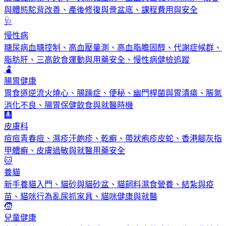
與體態駝背改善、產後修復與骨盆底、課程費用與安全
🩺
慢性病
糖尿病血糖控制、高血壓量測、高血脂膽固醇、代謝症候群、
脂肪肝、三高飲食運動與用藥安全、慢性病健檢追蹤
🫃
腸胃健康
胃食道逆流火燒心、腸躁症、便秘、幽門桿菌與胃潰瘍、脹氣
消化不良、腸胃保健飲食與就醫時機
🩻
皮膚科
痘痘青春痘、濕疹汗皰疹、乾癬、帶狀疱疹皮蛇、香港腳灰指
甲體癬、皮膚過敏與就醫用藥安全
🐱
養貓
新手養貓入門、貓砂與貓砂盆、貓飼料濕食營養、結紮與疫
苗、貓咪行為亂尿抓家具、貓咪健康與就醫
🧒
兒童健康