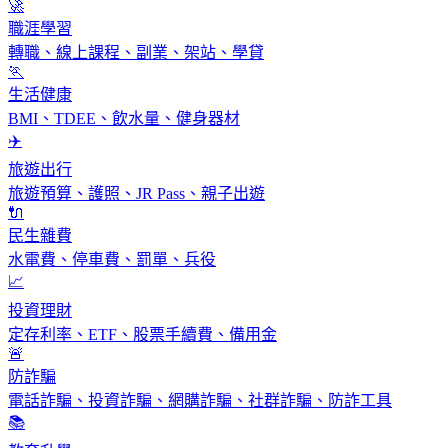
🚀
職涯學習
轉職、線上課程、副業、架站、學貸
🏃
生活健康
BMI、TDEE、飲水量、健身器材
✈️
旅遊出行
旅遊預算、護照、JR Pass、親子出遊
🔌
民生雜費
水電費、停車費、罰單、兵役
📈
投資理財
定存利率、ETF、股票手續費、備用金
🚨
防詐騙
電話詐騙、投資詐騙、網購詐騙、社群詐騙、防詐工具
📚