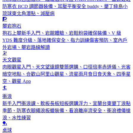
防寒衣 BCD 調節器裝備、耳壓平衡安全 buddy、墾丁綠島小
琉球東北角潛點、減壓病
🧗
攀岩抱石
抱石上攀新手入門、岩館體驗、岩鞋粉袋確保裝備、V 級
YDS 難度分級、落地確保安全、指力訓練傷害預防、室內戶
外岩場、攀岩路線解讀
🔭
天文觀星
肉眼觀星入門、天文望遠鏡雙筒選購、口徑倍率赤道儀、光害
暗空地點、合歡山阿里山觀星、流星雨月食日食天象、四季星
空、觀星 App
🏄
衝浪
新手入門衝浪課、軟板長板短板選購浮力、宜蘭台東墾丁浪點
季節、防寒衣腳繩浪板蠟裝備、看浪離岸流安全、衝浪禮儀搶
浪、水性練習
🏓
桌球