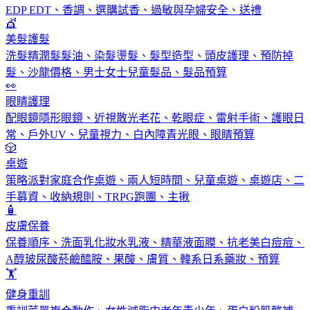
EDP EDT、香調、選購試香、過敏與孕婦安全、送禮
💇
美髮護髮
洗髮精潤髮髮油、染髮燙髮、髮型造型、頭皮護理、預防掉
髮、沙龍價格、男士女士兒童髮品、髮品預算
👀
眼睛護理
配眼鏡隱形眼鏡、近視散光老花、乾眼症、雷射手術、護眼日
常、戶外UV、兒童視力、白內障青光眼、眼睛預算
🎲
桌遊
策略派對家庭合作桌遊、兩人短時間、兒童桌遊、桌遊店、二
手募資、收納規則、TRPG跑團、主揪
🧴
皮膚保養
保養順序、洗面乳化妝水乳液、精華液面膜、抗老美白痘痘、
A醇玻尿酸菸鹼醯胺、果酸、膚質、韓系日系藥妝、預算
🏋️
健身重訓