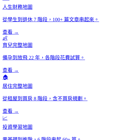
人生財務地圖
從學生到退休 7 階段，100+ 篇文章串起來。
查看 →
👶
育兒完整地圖
備孕到放飛 22 年，各階段花費試算。
查看 →
🏠
居住完整地圖
從租屋到買房 8 階段，含不買房規劃。
查看 →
📈
投資學習地圖
零基礎到進階，6 階段串起 60+ 篇。