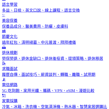
語言學習
多益、日檢、英文口說、線上課程、語言交換
✨
美容保養
保養品成分、醫美費用、防曬、皮膚科
🎎
節慶文化
過年紅包、清明掃墓、中元普渡、拜拜禮儀
🌅
退休規劃
勞保勞退、退休金缺口、退休後投資、提領策略、退休移居
📝
求職面試
履歷自傳、面試技巧、薪資談判、轉職、離職、試用期
📡
電信網路
5G 吃到飽、家用光纖、攜碼、VPN、eSIM、漫遊比較
🔌
家電採購
冷氣、冰箱、洗衣機、空氣清淨機、熱水器、智慧家居選購比