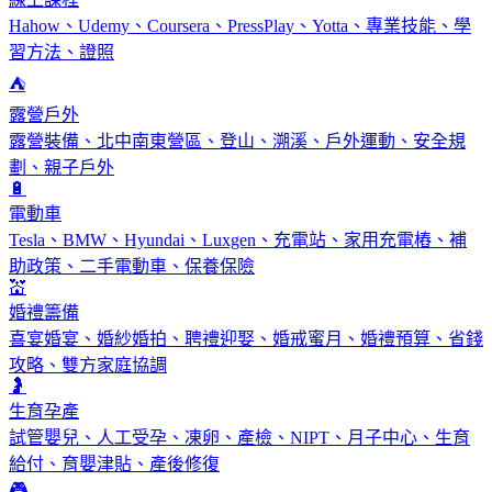
Hahow、Udemy、Coursera、PressPlay、Yotta、專業技能、學
習方法、證照
⛺
露營戶外
露營裝備、北中南東營區、登山、溯溪、戶外運動、安全規
劃、親子戶外
🔋
電動車
Tesla、BMW、Hyundai、Luxgen、充電站、家用充電樁、補
助政策、二手電動車、保養保險
💒
婚禮籌備
喜宴婚宴、婚紗婚拍、聘禮迎娶、婚戒蜜月、婚禮預算、省錢
攻略、雙方家庭協調
🤰
生育孕產
試管嬰兒、人工受孕、凍卵、產檢、NIPT、月子中心、生育
給付、育嬰津貼、產後修復
🎮