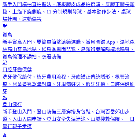
新手入門橫拍直拍握法、底板膠皮成品拍選購、反膠正膠長顆
粒、上旋下旋側旋、11 分制規則發球、基本動作步法、桌球
場社團、運動傷害
🐦
賞鳥
新手賞鳥入門、雙筒單筒望遠鏡選購、賞鳥圖鑑 App、濕地森
林高山賞鳥地點、候鳥季黑面琵鷺、鳥類辨識嘴喙棲地鳴聲、
賞鳥倫理不誘拍、衣著裝備
🦷
口腔牙齒保健
洗牙健保給付、植牙費用流程、牙齒矯正傳統隱形、根管治
療、兒童塗氟窩溝封填、牙周病蛀牙、假牙牙橋、口腔保健刷
牙
🥾
登山健行
新手登山入門、登山裝備三層穿搭背包鞋、台灣百岳郊山步
道、入山入園申請、登山安全失溫迷途、山域搜救保險、一日
健行親子步道
⛳