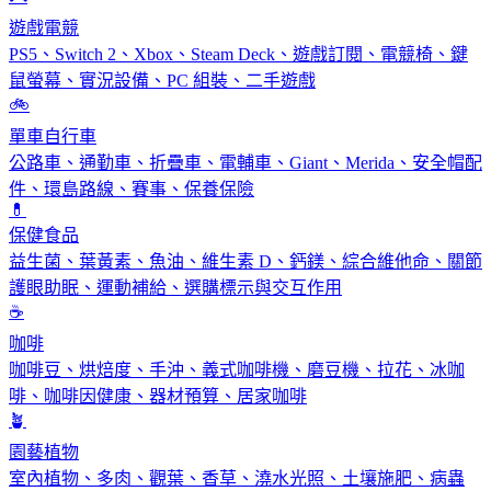
遊戲電競
PS5、Switch 2、Xbox、Steam Deck、遊戲訂閱、電競椅、鍵
鼠螢幕、實況設備、PC 組裝、二手遊戲
🚲
單車自行車
公路車、通勤車、折疊車、電輔車、Giant、Merida、安全帽配
件、環島路線、賽事、保養保險
💊
保健食品
益生菌、葉黃素、魚油、維生素 D、鈣鎂、綜合維他命、關節
護眼助眠、運動補給、選購標示與交互作用
☕
咖啡
咖啡豆、烘焙度、手沖、義式咖啡機、磨豆機、拉花、冰咖
啡、咖啡因健康、器材預算、居家咖啡
🪴
園藝植物
室內植物、多肉、觀葉、香草、澆水光照、土壤施肥、病蟲