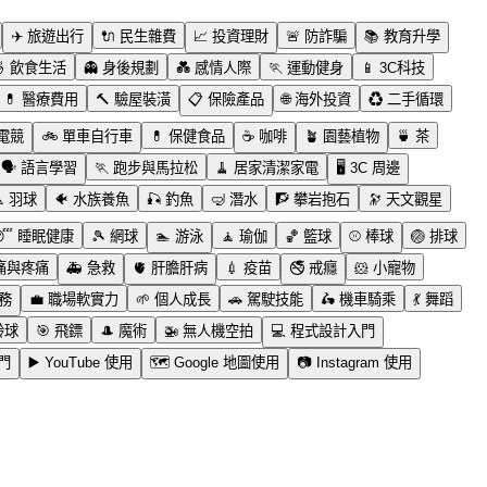
✈️
旅遊出行
🔌
民生雜費
📈
投資理財
🚨
防詐騙
📚
教育升學

飲食生活
👻
身後規劃
💑
感情人際
🏃
運動健身
📱
3C科技
💊
醫療費用
🔨
驗屋裝潢
📋
保險產品
🌐
海外投資
♻️
二手循環
電競
🚲
單車自行車
💊
保健食品
☕
咖啡
🪴
園藝植物
🍵
茶
🗣️
語言學習
🏃
跑步與馬拉松
🧹
居家清潔家電
🖥️
3C 周邊

羽球
🐠
水族養魚
🎣
釣魚
🤿
潛水
🧗
攀岩抱石
🔭
天文觀星
😴
睡眠健康
🎾
網球
🏊
游泳
🧘
瑜伽
🏀
籃球
⚾
棒球
🏐
排球
痛與疼痛
🚑
急救
🫀
肝膽肝病
💉
疫苗
🚭
戒癮
🐹
小寵物
務
💼
職場軟實力
🌱
個人成長
🚗
駕駛技能
🛵
機車騎乘
💃
舞蹈
齡球
🎯
飛鏢
🎩
魔術
🚁
無人機空拍
💻
程式設計入門
門
▶️
YouTube 使用
🗺️
Google 地圖使用
📷
Instagram 使用