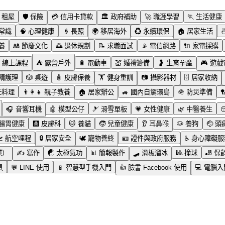
租屋
🛡️
保險
💳
信用卡貸款
🏛️
政府補助
🚀
職涯學習
🏃
生活健康
常識
🧠
心理健康
👴
長照
🌍
移居海外
♻️
永續環保
🏠
居家生活

養
🎎
節慶文化
🌅
退休規劃
📝
求職面試
📡
電信網路
🔌
家電採購
線上課程
⛺
露營戶外
🔋
電動車
💒
婚禮籌備
🤰
生育孕產
🎮
遊戲
睛護理
🎲
桌遊
🧴
皮膚保養
🏋️
健身重訓
📷
攝影器材
🗄️
居家收納
飪料理
👨‍👩‍👧
親子教養
🏠
居家辦公
🚙
國內自駕環島
🪖
防災準備

🎧
音響耳機
🤖
模型公仔
🎿
滑雪單板
💗
女性健康
🌿
中醫養生
腸胃健康
🩻
皮膚科
🐱
養貓
🧒
兒童健康
👂
耳鼻喉
🐶
養狗
🤕
頭

航空哩程
🔒
居家安全
🕊️
寵物善終
🪪
證件與政府服務
♿
身心障礙服
棋）
✍️
寫作
☯️
太極氣功
📊
簡報製作
🛹
滑板溜冰
🎱
撞球
🎳
保
具
💬
LINE 使用
📱
智慧型手機入門
👍
臉書 Facebook 使用
💻
電腦入