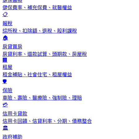
健保醫療
健保費率、補充保費、就醫權益
📋
報稅
綜所稅、扣除額、退稅、股利課稅
🏠
房貸買房
房貸利率、還款試算、頭期款、房屋稅
🏢
租屋
租金補貼、社會住宅、租屋權益
🛡️
保險
車險、壽險、醫療險、強制險、理賠
💳
信用卡貸款
信用卡回饋、信貸利率、分期、債務整合
🏛️
政府補助