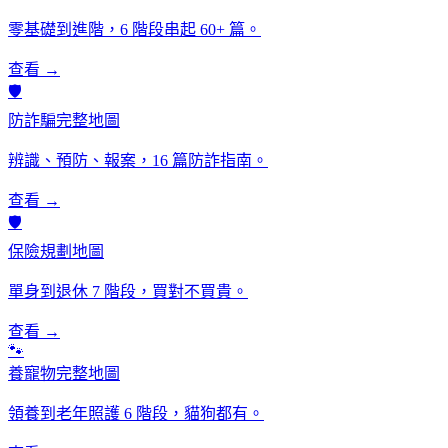
零基礎到進階，6 階段串起 60+ 篇。
查看 →
🛡️
防詐騙完整地圖
辨識、預防、報案，16 篇防詐指南。
查看 →
🛡️
保險規劃地圖
單身到退休 7 階段，買對不買貴。
查看 →
🐾
養寵物完整地圖
領養到老年照護 6 階段，貓狗都有。