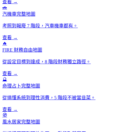
查看 →
🚗
汽機車完整地圖
考照到報廢 7 階段，汽車機車都有。
查看 →
🔥
FIRE 財務自由地圖
從設定目標到達成，8 階段財務獨立路徑。
查看 →
🔮
命理占卜完整地圖
從搞懂系統到理性消費，5 階段不被當韭菜。
查看 →
🧭
風水居家完整地圖