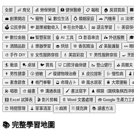
全部
👶
育兒
💰
勞保勞退
🏥
健保醫療
📋
報稅
🏠
房貸買房
🏢
💼
創業開店
🐾
寵物
💻
數位生活
💍
婚姻家庭
🚗
汽機車
⚖️
法律
🗳️
公民參與
💸
副業被動收入
🌐
在台外國人
📖
語言學習
✨
美容保
💸
數位金融
🏡
智慧家居
🤖
AI 工具
📺
影音串流
🛵
外送服務
🎓
🍷
酒類品飲
🎸
樂器學習
🧁
烘焙
🌸
香氛精油
💇
美髮護髮
👀
眼
🎨
手作 DIY
👗
女性服飾穿搭
💄
美妝彩妝
👔
男性服飾穿搭
🍳
烹
🏄
衝浪
🏓
桌球
🐦
賞鳥
🦷
口腔牙齒保健
🥾
登山健行
⛳
高爾夫
👨
男性健康
🤧
過敏
🩹
復健物理治療
🤸
皮拉提斯
🩺
慢性病
🫃
🥗
素食蔬食
🥊
格鬥拳擊
🔮
命理占卜
🧭
風水居家
🚆
大眾運輸

🎤
唱歌
🎨
繪畫
💬
溝通表達
🖌️
書法寫字
♟️
棋類（圍棋象棋西洋
🧮
Excel 試算表
🎬
影片剪輯
📄
Word 文書處理
🧰
Google 生產力工
⏰
時間管理
🧹
家事清潔
🀄
麻將
🃏
撲克牌
📚
讀書方法
📚 完整學習地圖