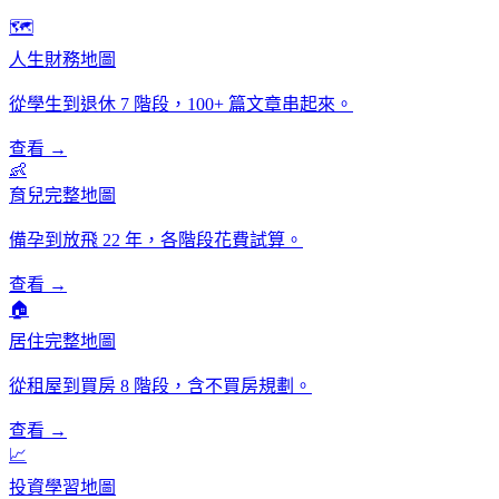
🗺️
人生財務地圖
從學生到退休 7 階段，100+ 篇文章串起來。
查看 →
👶
育兒完整地圖
備孕到放飛 22 年，各階段花費試算。
查看 →
🏠
居住完整地圖
從租屋到買房 8 階段，含不買房規劃。
查看 →
📈
投資學習地圖