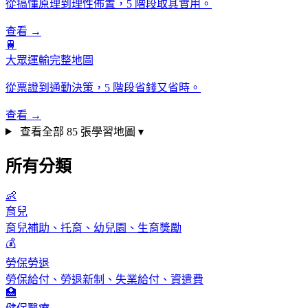
從搞懂原理到理性佈置，5 階段取其實用。
查看 →
🚆
大眾運輸完整地圖
從票證到通勤決策，5 階段省錢又省時。
查看 →
查看全部 85 張學習地圖 ▾
所有分類
👶
育兒
育兒補助、托育、幼兒園、生育獎勵
💰
勞保勞退
勞保給付、勞退新制、失業給付、資遣費
🏥