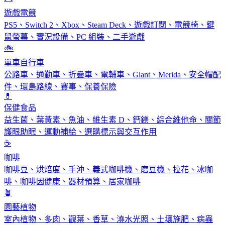
遊戲電競
PS5、Switch 2、Xbox、Steam Deck、遊戲訂閱、電競椅、鍵
鼠螢幕、實況設備、PC 組裝、二手遊戲
🚲
單車自行車
公路車、通勤車、折疊車、電輔車、Giant、Merida、安全帽配
件、環島路線、賽事、保養保險
💊
保健食品
益生菌、葉黃素、魚油、維生素 D、鈣鎂、綜合維他命、關節
護眼助眠、運動補給、選購標示與交互作用
☕
咖啡
咖啡豆、烘焙度、手沖、義式咖啡機、磨豆機、拉花、冰咖
啡、咖啡因健康、器材預算、居家咖啡
🪴
園藝植物
室內植物、多肉、觀葉、香草、澆水光照、土壤施肥、病蟲