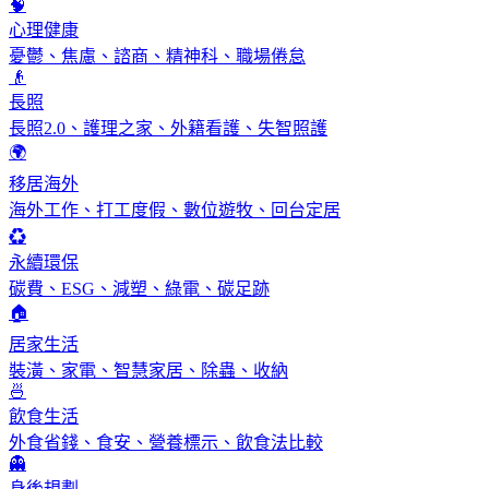
🧠
心理健康
憂鬱、焦慮、諮商、精神科、職場倦怠
👴
長照
長照2.0、護理之家、外籍看護、失智照護
🌍
移居海外
海外工作、打工度假、數位遊牧、回台定居
♻️
永續環保
碳費、ESG、減塑、綠電、碳足跡
🏠
居家生活
裝潢、家電、智慧家居、除蟲、收納
🍜
飲食生活
外食省錢、食安、營養標示、飲食法比較
👻
身後規劃