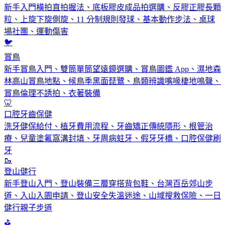
新手入門橫拍直拍握法、底板膠皮成品拍選購、反膠正膠長顆
粒、上旋下旋側旋、11 分制規則發球、基本動作步法、桌球
場社團、運動傷害
🐦
賞鳥
新手賞鳥入門、雙筒單筒望遠鏡選購、賞鳥圖鑑 App、濕地森
林高山賞鳥地點、候鳥季黑面琵鷺、鳥類辨識嘴喙棲地鳴聲、
賞鳥倫理不誘拍、衣著裝備
🦷
口腔牙齒保健
洗牙健保給付、植牙費用流程、牙齒矯正傳統隱形、根管治
療、兒童塗氟窩溝封填、牙周病蛀牙、假牙牙橋、口腔保健刷
牙
🥾
登山健行
新手登山入門、登山裝備三層穿搭背包鞋、台灣百岳郊山步
道、入山入園申請、登山安全失溫迷途、山域搜救保險、一日
健行親子步道
⛳