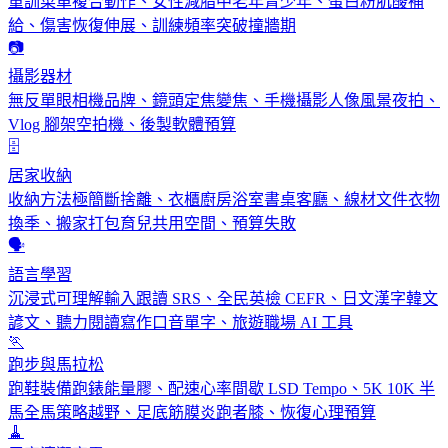
重訓菜單複合動作、女性減脂中老年青少年、蛋白粉肌酸補
給、傷害恢復伸展、訓練頻率突破撞牆期
📷
攝影器材
無反單眼相機品牌、鏡頭定焦變焦、手機攝影人像風景夜拍、
Vlog 腳架空拍機、後製軟體預算
🗄️
居家收納
收納方法極簡斷捨離、衣櫃廚房浴室書桌客廳、線材文件衣物
換季、搬家打包育兒共用空間、預算失敗
🗣️
語言學習
沉浸式可理解輸入跟讀 SRS、全民英檢 CEFR、日文漢字韓文
諺文、聽力閱讀寫作口音單字、旅遊職場 AI 工具
🏃
跑步與馬拉松
跑鞋裝備跑錶能量膠、配速心率間歇 LSD Tempo、5K 10K 半
馬全馬策略越野、足底筋膜炎跑者膝、恢復心理預算
🧹