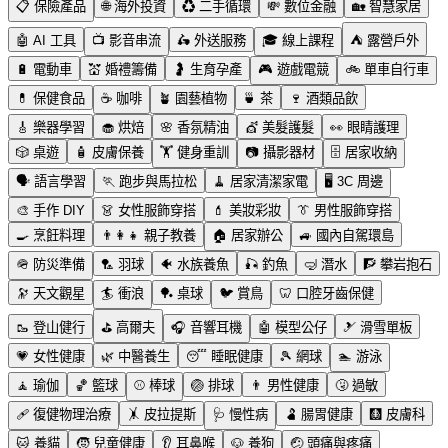
📋
保險產品
🌐
海外投資
♻️
二手循環
💸
數位金融
🏡
智慧家居
🤖
AI 工具
📺
影音串流
🛵
外送服務
🎓
線上課程
⛺
露營戶外
🔋
電動車
💒
婚禮籌備
🤰
生育孕產
🎮
遊戲電競
🚲
單車自行車
💊
保健食品
☕
咖啡
🪴
園藝植物
🍵
茶
🍷
酒類品飲
🎸
樂器學習
🧁
烘焙
🌸
香氛精油
💇
美髮護髮
👀
眼睛護理
🎲
桌遊
🧴
皮膚保養
🏋️
健身重訓
📷
攝影器材
🗄️
居家收納
🗣️
語言學習
🏃
跑步與馬拉松
🧹
居家清潔家電
🖥️
3C 周邊
🎨
手作 DIY
👗
女性服飾穿搭
💄
美妝彩妝
👔
男性服飾穿搭
🍳
烹飪料理
👨‍👩‍👧
親子教養
🏠
居家辦公
🚙
國內自駕環島
🪖
防災準備
🏸
羽球
🐠
水族養魚
🎣
釣魚
🤿
潛水
🧗
攀岩抱石
🔭
天文觀星
🏄
衝浪
🏓
桌球
🐦
賞鳥
🦷
口腔牙齒保健
🥾
登山健行
⛳
高爾夫
🎧
音響耳機
🤖
模型公仔
🎿
滑雪單板
💗
女性健康
🌿
中醫養生
😴
睡眠健康
🎾
網球
🏊
游泳
🧘
瑜伽
🏀
籃球
⚾
棒球
🏐
排球
👨
男性健康
🤧
過敏
🩹
復健物理治療
🤸
皮拉提斯
🩺
慢性病
🫃
腸胃健康
🩻
皮膚科
🐱
養貓
🧒
兒童健康
👂
耳鼻喉
🐶
養狗
🤕
頭痛與疼痛