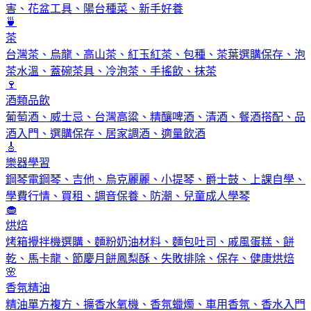
害、花盆工具、陽台種菜、新手好養
🍵
茶
台灣茶、烏龍、高山茶、紅玉紅茶、包種、茶葉選購保存、泡
茶水溫、蓋碗茶具、冷泡茶、手搖飲、抹茶
🍷
酒類品飲
葡萄酒、威士忌、台灣高粱、精釀啤酒、清酒、餐酒搭配、品
酒入門、選購保存、居家調酒、適量飲酒
🎸
樂器學習
鋼琴電鋼琴、吉他、烏克麗麗、小提琴、爵士鼓、上課自學、
學費行情、買租、調音保養、防潮、兒童成人學琴
🧁
烘焙
烤箱攪拌機選購、麵粉奶油材料、麵包吐司、戚風蛋糕、餅
乾、馬卡龍、節慶月餅鳳梨酥、失敗排除、保存、健康烘焙
🌸
香氛精油
精油單方複方、擴香水氧機、香氛蠟燭、車用香氛、香水入門