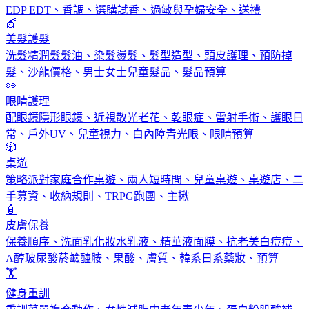
EDP EDT、香調、選購試香、過敏與孕婦安全、送禮
💇
美髮護髮
洗髮精潤髮髮油、染髮燙髮、髮型造型、頭皮護理、預防掉
髮、沙龍價格、男士女士兒童髮品、髮品預算
👀
眼睛護理
配眼鏡隱形眼鏡、近視散光老花、乾眼症、雷射手術、護眼日
常、戶外UV、兒童視力、白內障青光眼、眼睛預算
🎲
桌遊
策略派對家庭合作桌遊、兩人短時間、兒童桌遊、桌遊店、二
手募資、收納規則、TRPG跑團、主揪
🧴
皮膚保養
保養順序、洗面乳化妝水乳液、精華液面膜、抗老美白痘痘、
A醇玻尿酸菸鹼醯胺、果酸、膚質、韓系日系藥妝、預算
🏋️
健身重訓