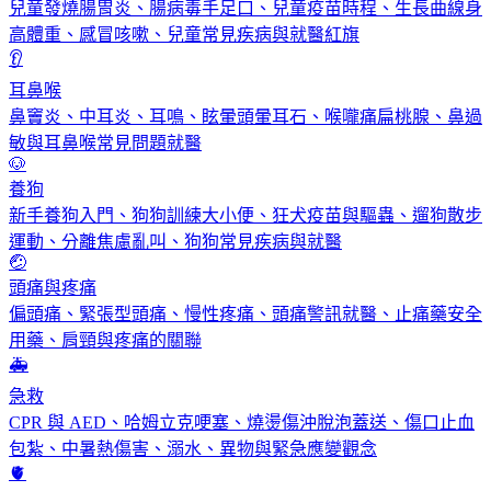
兒童發燒腸胃炎、腸病毒手足口、兒童疫苗時程、生長曲線身
高體重、感冒咳嗽、兒童常見疾病與就醫紅旗
👂
耳鼻喉
鼻竇炎、中耳炎、耳鳴、眩暈頭暈耳石、喉嚨痛扁桃腺、鼻過
敏與耳鼻喉常見問題就醫
🐶
養狗
新手養狗入門、狗狗訓練大小便、狂犬疫苗與驅蟲、遛狗散步
運動、分離焦慮亂叫、狗狗常見疾病與就醫
🤕
頭痛與疼痛
偏頭痛、緊張型頭痛、慢性疼痛、頭痛警訊就醫、止痛藥安全
用藥、肩頸與疼痛的關聯
🚑
急救
CPR 與 AED、哈姆立克哽塞、燒燙傷沖脫泡蓋送、傷口止血
包紮、中暑熱傷害、溺水、異物與緊急應變觀念
🫀