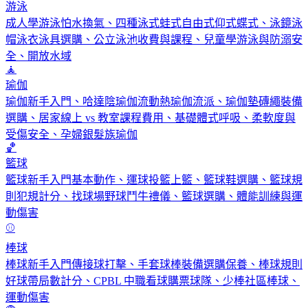
游泳
成人學游泳怕水換氣、四種泳式蛙式自由式仰式蝶式、泳鏡泳
帽泳衣泳具選購、公立泳池收費與課程、兒童學游泳與防溺安
全、開放水域
🧘
瑜伽
瑜伽新手入門、哈達陰瑜伽流動熱瑜伽流派、瑜伽墊磚繩裝備
選購、居家線上 vs 教室課程費用、基礎體式呼吸、柔軟度與
受傷安全、孕婦銀髮族瑜伽
🏀
籃球
籃球新手入門基本動作、運球投籃上籃、籃球鞋選購、籃球規
則犯規計分、找球場野球鬥牛禮儀、籃球選購、體能訓練與運
動傷害
⚾
棒球
棒球新手入門傳接球打擊、手套球棒裝備選購保養、棒球規則
好球帶局數計分、CPBL 中職看球購票球隊、少棒社區棒球、
運動傷害