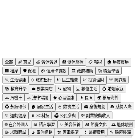
全部
👶
育兒
💰
勞保勞退
🏥
健保醫療
📋
報稅
🏠
房貸買房
🏢
租屋
🛡️
保險
💳
信用卡貸款
🏛️
政府補助
🚀
職涯學習
🏃
生活健康
✈️
旅遊出行
🔌
民生雜費
📈
投資理財
🚨
防詐騙
📚
教育升學
💼
創業開店
🐾
寵物
💻
數位生活
💍
婚姻家庭
🚗
汽機車
⚖️
法律常識
🧠
心理健康
👴
長照
🌍
移居海外
♻️
永續環保
🏠
居家生活
🍜
飲食生活
👻
身後規劃
💑
感情人際
🏃
運動健身
📱
3C科技
🗳️
公民參與
💸
副業被動收入
🌐
在台外國人
📖
語言學習
✨
美容保養
🎎
節慶文化
🌅
退休規劃
📝
求職面試
📡
電信網路
🔌
家電採購
💊
醫療費用
🔨
驗屋裝潢