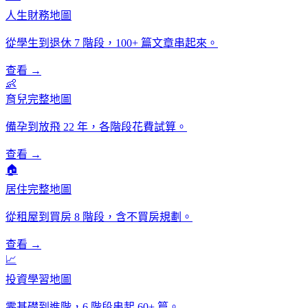
人生財務地圖
從學生到退休 7 階段，100+ 篇文章串起來。
查看 →
👶
育兒完整地圖
備孕到放飛 22 年，各階段花費試算。
查看 →
🏠
居住完整地圖
從租屋到買房 8 階段，含不買房規劃。
查看 →
📈
投資學習地圖
零基礎到進階，6 階段串起 60+ 篇。