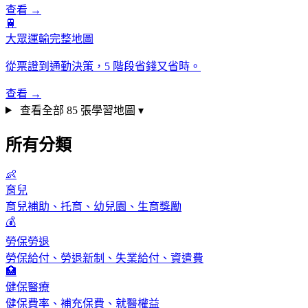
查看 →
🚆
大眾運輸完整地圖
從票證到通勤決策，5 階段省錢又省時。
查看 →
查看全部 85 張學習地圖 ▾
所有分類
👶
育兒
育兒補助、托育、幼兒園、生育獎勵
💰
勞保勞退
勞保給付、勞退新制、失業給付、資遣費
🏥
健保醫療
健保費率、補充保費、就醫權益