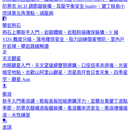
防寒衣 BCD 調節器裝備、耳壓平衡安全 buddy、墾丁綠島小
琉球東北角潛點、減壓病
🧗
攀岩抱石
抱石上攀新手入門、岩館體驗、岩鞋粉袋確保裝備、V 級
YDS 難度分級、落地確保安全、指力訓練傷害預防、室內戶
外岩場、攀岩路線解讀
🔭
天文觀星
肉眼觀星入門、天文望遠鏡雙筒選購、口徑倍率赤道儀、光害
暗空地點、合歡山阿里山觀星、流星雨月食日食天象、四季星
空、觀星 App
🏄
衝浪
新手入門衝浪課、軟板長板短板選購浮力、宜蘭台東墾丁浪點
季節、防寒衣腳繩浪板蠟裝備、看浪離岸流安全、衝浪禮儀搶
浪、水性練習
🏓
桌球