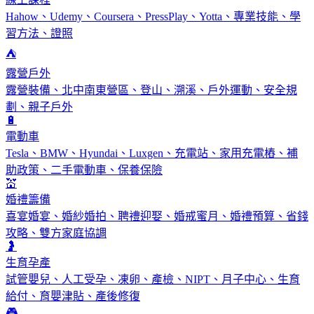
Hahow、Udemy、Coursera、PressPlay、Yotta、專業技能、學
習方法、證照
⛺
露營戶外
露營裝備、北中南東營區、登山、溯溪、戶外運動、安全規
劃、親子戶外
🔋
電動車
Tesla、BMW、Hyundai、Luxgen、充電站、家用充電樁、補
助政策、二手電動車、保養保險
💒
婚禮籌備
喜宴婚宴、婚紗婚拍、聘禮迎娶、婚戒蜜月、婚禮預算、省錢
攻略、雙方家庭協調
🤰
生育孕產
試管嬰兒、人工受孕、凍卵、產檢、NIPT、月子中心、生育
給付、育嬰津貼、產後修復
🎮