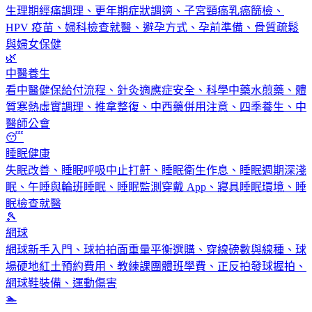
生理期經痛調理、更年期症狀調適、子宮頸癌乳癌篩檢、
HPV 疫苗、婦科檢查就醫、避孕方式、孕前準備、骨質疏鬆
與婦女保健
🌿
中醫養生
看中醫健保給付流程、針灸適應症安全、科學中藥水煎藥、體
質寒熱虛實調理、推拿整復、中西藥併用注意、四季養生、中
醫師公會
😴
睡眠健康
失眠改善、睡眠呼吸中止打鼾、睡眠衛生作息、睡眠週期深淺
眠、午睡與輪班睡眠、睡眠監測穿戴 App、寢具睡眠環境、睡
眠檢查就醫
🎾
網球
網球新手入門、球拍拍面重量平衡選購、穿線磅數與線種、球
場硬地紅土預約費用、教練課團體班學費、正反拍發球握拍、
網球鞋裝備、運動傷害
🏊