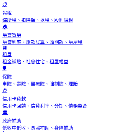
📋
報稅
綜所稅、扣除額、退稅、股利課稅
🏠
房貸買房
房貸利率、還款試算、頭期款、房屋稅
🏢
租屋
租金補貼、社會住宅、租屋權益
🛡️
保險
車險、壽險、醫療險、強制險、理賠
💳
信用卡貸款
信用卡回饋、信貸利率、分期、債務整合
🏛️
政府補助
低收中低收、長照補助、身障補助