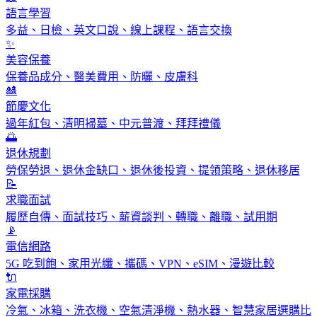
語言學習
多益、日檢、英文口說、線上課程、語言交換
✨
美容保養
保養品成分、醫美費用、防曬、皮膚科
🎎
節慶文化
過年紅包、清明掃墓、中元普渡、拜拜禮儀
🌅
退休規劃
勞保勞退、退休金缺口、退休後投資、提領策略、退休移居
📝
求職面試
履歷自傳、面試技巧、薪資談判、轉職、離職、試用期
📡
電信網路
5G 吃到飽、家用光纖、攜碼、VPN、eSIM、漫遊比較
🔌
家電採購
冷氣、冰箱、洗衣機、空氣清淨機、熱水器、智慧家居選購比