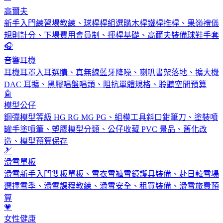
高爾夫
新手入門練習場教練、球桿桿組選購木桿鐵桿推桿、果嶺禮儀
規則計分、下場費用會員制、揮桿基礎、高爾夫裝備球鞋手套
🎧
音響耳機
耳機耳罩入耳選購、真無線藍牙降噪、喇叭書架落地、擴大機
DAC 耳擴、黑膠唱盤唱頭、阻抗單體規格、聆聽空間預算
🤖
模型公仔
鋼彈模型等級 HG RG MG PG、組模工具斜口鉗筆刀、塗裝噴
罐手塗噴筆、塑膠模型分類、公仔收藏 PVC 景品、舊化改
造、模型預算保存
🎿
滑雪單板
滑雪新手入門雙板單板、雪衣雪褲雪鏡護具裝備、赴日韓雪場
選擇雪季、滑雪課程教練、滑雪安全、租買裝備、滑雪旅費預
算
💗
女性健康