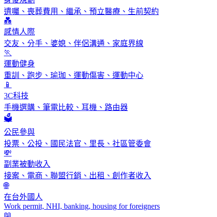
遺囑、喪葬費用、繼承、預立醫療、生前契約
💑
感情人際
交友、分手、婆媳、伴侶溝通、家庭界線
🏃
運動健身
重訓、跑步、瑜珈、運動傷害、運動中心
📱
3C科技
手機選購、筆電比較、耳機、路由器
🗳️
公民參與
投票、公投、國民法官、里長、社區管委會
💸
副業被動收入
接案、電商、聯盟行銷、出租、創作者收入
🌐
在台外國人
Work permit, NHI, banking, housing for foreigners
📖