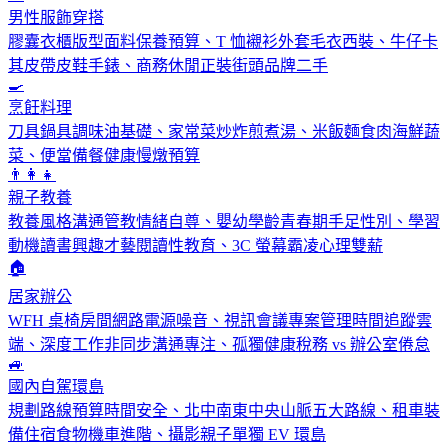
男性服飾穿搭
膠囊衣櫃版型面料保養預算、T 恤襯衫外套毛衣西裝、牛仔卡
其皮帶皮鞋手錶、商務休閒正裝街頭品牌二手
🍳
烹飪料理
刀具鍋具調味油基礎、家常菜炒炸煎煮湯、米飯麵食肉海鮮蔬
菜、便當備餐健康慢燉預算
👨‍👩‍👧
親子教養
教養風格溝通管教情緒自尊、嬰幼學齡青春期手足性別、學習
動機讀書興趣才藝閱讀性教育、3C 螢幕霸凌心理雙薪
🏠
居家辦公
WFH 桌椅房間網路電源噪音、視訊會議專案管理時間追蹤雲
端、深度工作非同步溝通專注、孤獨健康稅務 vs 辦公室倦怠
🚙
國內自駕環島
規劃路線預算時間安全、北中南東中央山脈五大路線、租車裝
備住宿食物機車進階、攝影親子單獨 EV 環島