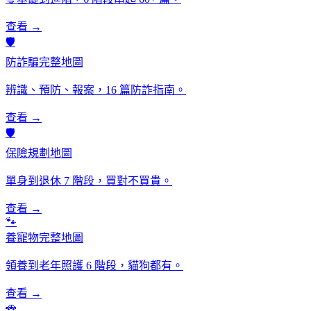
查看 →
🛡️
防詐騙完整地圖
辨識、預防、報案，16 篇防詐指南。
查看 →
🛡️
保險規劃地圖
單身到退休 7 階段，買對不買貴。
查看 →
🐾
養寵物完整地圖
領養到老年照護 6 階段，貓狗都有。
查看 →
🚗