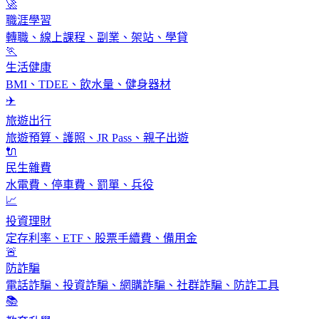
🚀
職涯學習
轉職、線上課程、副業、架站、學貸
🏃
生活健康
BMI、TDEE、飲水量、健身器材
✈️
旅遊出行
旅遊預算、護照、JR Pass、親子出遊
🔌
民生雜費
水電費、停車費、罰單、兵役
📈
投資理財
定存利率、ETF、股票手續費、備用金
🚨
防詐騙
電話詐騙、投資詐騙、網購詐騙、社群詐騙、防詐工具
📚