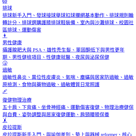
🏐
排球
排球新手入門、發球接球舉球扣球攔網基本動作、排球規則輪
轉計分、排球選購護膝排球鞋裝備、室內與沙灘排球、校園社
區排球、運動傷害
👨
男性健康
攝護腺肥大與 PSA、雄性禿生髮、睪固酮低下與男性更年
期、男性健檢項目、性健康就醫、夜尿與泌尿保健
🤧
過敏
過敏性鼻炎、異位性皮膚炎、氣喘、塵蟎與居家防過敏、過敏
原檢測、食物與藥物過敏、過敏體質日常照護
🩹
復健物理治療
五十肩、下背痛、坐骨神經痛、運動傷害復健、物理治療健保
與自費、姿勢調整與居家復健運動、肩頸腰膝保養
🤸
皮拉提斯
皮拉提斯新手入門、與瑜伽差別、墊上與器械 reformer、核心