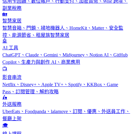
信用卡回饋、數位帳戶、行動支付、加密貨幣、Wise 跨境、
副業稅務
🏡
智慧家居
智慧音箱、門鎖、掃地機器人、HomeKit、Matter、安全監
控、能源節省、租屋族智慧家居
🤖
AI 工具
ChatGPT、Claude、Gemini、Midjourney、Notion AI、GitHub
Copilot、生產力與創作 AI、商業應用
📺
影音串流
Netflix、Disney+、Apple TV+、Spotify、KKBox、Game
Pass、訂閱管理、解約攻略
🛵
外送服務
UberEats、Foodpanda、lalamove、訂閱、優惠、外送員工作、
餐廳上架
🎓
線上課程