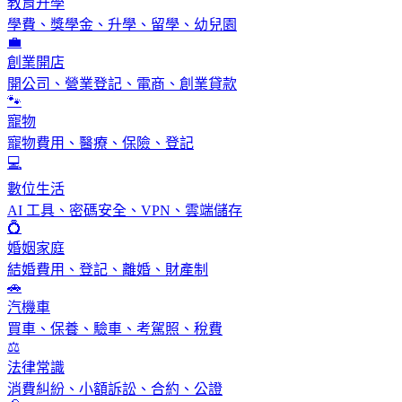
教育升學
學費、獎學金、升學、留學、幼兒園
💼
創業開店
開公司、營業登記、電商、創業貸款
🐾
寵物
寵物費用、醫療、保險、登記
💻
數位生活
AI 工具、密碼安全、VPN、雲端儲存
💍
婚姻家庭
結婚費用、登記、離婚、財產制
🚗
汽機車
買車、保養、驗車、考駕照、稅費
⚖️
法律常識
消費糾紛、小額訴訟、合約、公證