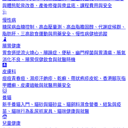
與體態駝背改善、產後修復與骨盆底、課程費用與安全
🩺
慢性病
糖尿病血糖控制、高血壓量測、高血脂膽固醇、代謝症候群、
脂肪肝、三高飲食運動與用藥安全、慢性病健檢追蹤
🫃
腸胃健康
胃食道逆流火燒心、腸躁症、便秘、幽門桿菌與胃潰瘍、脹氣
消化不良、腸胃保健飲食與就醫時機
🩻
皮膚科
痘痘青春痘、濕疹汗皰疹、乾癬、帶狀疱疹皮蛇、香港腳灰指
甲體癬、皮膚過敏與就醫用藥安全
🐱
養貓
新手養貓入門、貓砂與貓砂盆、貓飼料濕食營養、結紮與疫
苗、貓咪行為亂尿抓家具、貓咪健康與就醫
🧒
兒童健康