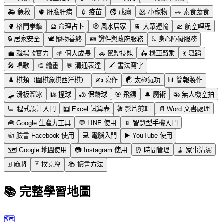
🚑
急救
🫀
肝膽肝病
💉
疫苗
🚭
戒癮
🐹
小寵物
🥗
素食蔬食
🥊
格鬥拳擊
🔮
命理占卜
🧭
風水居家
🚆
大眾運輸
🛫
航空哩程
🔒
居家安全
🕊️
寵物善終
🪪
證件與政府服務
♿
身心障礙服務
💼
職場軟實力
🌱
個人成長
🚗
駕駛技能
🛵
機車騎乘
💃
舞蹈
🎤
唱歌
🎨
繪畫
💬
溝通表達
🖌️
書法寫字
♟️
棋類（圍棋象棋西洋棋）
✍️
寫作
☯️
太極氣功
📊
簡報製作
🛹
滑板溜冰
🎱
撞球
🎳
保齡球
🎯
飛鏢
🎩
魔術
🚁
無人機空拍
💻
程式設計入門
🧮
Excel 試算表
🎬
影片剪輯
📄
Word 文書處理
🧰
Google 生產力工具
💬
LINE 使用
📱
智慧型手機入門
👍
臉書 Facebook 使用
💻
電腦入門
▶️
YouTube 使用
🗺️
Google 地圖使用
📷
Instagram 使用
⏰
時間管理
🧹
家事清潔
🀄
麻將
🃏
撲克牌
📚
讀書方法
📚 完整學習地圖
🗺️