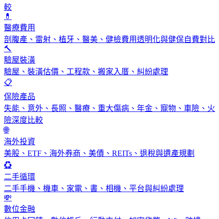
較
💊
醫療費用
剖腹產、雷射、植牙、醫美、健檢費用透明化與健保自費對比
🔨
驗屋裝潢
驗屋、裝潢估價、工程款、搬家入厝、糾紛處理
📋
保險產品
失能、意外、長照、醫療、重大傷病、年金、寵物、車險、火
險深度比較
🌐
海外投資
美股、ETF、海外券商、美債、REITs、退稅與遺產規劃
♻️
二手循環
二手手機、機車、家電、書、相機、平台與糾紛處理
💸
數位金融