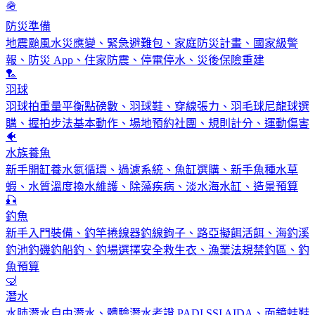
🪖
防災準備
地震颱風水災應變、緊急避難包、家庭防災計畫、國家級警
報、防災 App、住家防震、停電停水、災後保險重建
🏸
羽球
羽球拍重量平衡點磅數、羽球鞋、穿線張力、羽毛球尼龍球選
購、握拍步法基本動作、場地預約社團、規則計分、運動傷害
🐠
水族養魚
新手開缸養水氮循環、過濾系統、魚缸選購、新手魚種水草
蝦、水質溫度換水維護、除藻疾病、淡水海水缸、造景預算
🎣
釣魚
新手入門裝備、釣竿捲線器釣線鉤子、路亞擬餌活餌、海釣溪
釣池釣磯釣船釣、釣場選擇安全救生衣、漁業法規禁釣區、釣
魚預算
🤿
潛水
水肺潛水自由潛水、體驗潛水考證 PADI SSI AIDA、面鏡蛙鞋