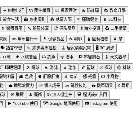
✈️
旅遊出行
🔌
民生雜費
📈
投資理財
🚨
防詐騙
📚
教育升學

飲食生活
👻
身後規劃
💑
感情人際
🏃
運動健身
📱
3C科技
💊
醫療費用
🔨
驗屋裝潢
📋
保險產品
🌐
海外投資
♻️
二手循環
電競
🚲
單車自行車
💊
保健食品
☕
咖啡
🪴
園藝植物
🍵
茶
🗣️
語言學習
🏃
跑步與馬拉松
🧹
居家清潔家電
🖥️
3C 周邊

羽球
🐠
水族養魚
🎣
釣魚
🤿
潛水
🧗
攀岩抱石
🔭
天文觀星
😴
睡眠健康
🎾
網球
🏊
游泳
🧘
瑜伽
🏀
籃球
⚾
棒球
🏐
排球
痛與疼痛
🚑
急救
🫀
肝膽肝病
💉
疫苗
🚭
戒癮
🐹
小寵物
務
💼
職場軟實力
🌱
個人成長
🚗
駕駛技能
🛵
機車騎乘
💃
舞蹈
齡球
🎯
飛鏢
🎩
魔術
🚁
無人機空拍
💻
程式設計入門
門
▶️
YouTube 使用
🗺️
Google 地圖使用
📷
Instagram 使用