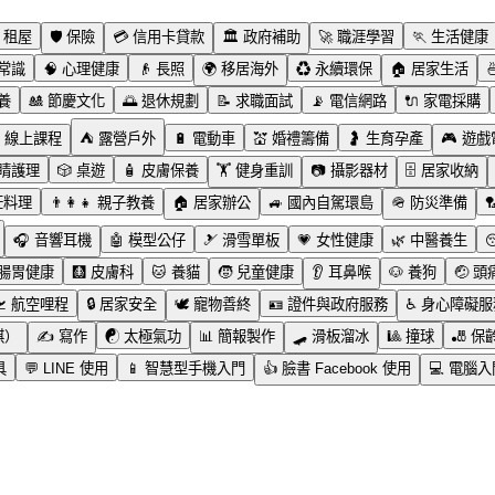
租屋
🛡️
保險
💳
信用卡貸款
🏛️
政府補助
🚀
職涯學習
🏃
生活健康
常識
🧠
心理健康
👴
長照
🌍
移居海外
♻️
永續環保
🏠
居家生活

養
🎎
節慶文化
🌅
退休規劃
📝
求職面試
📡
電信網路
🔌
家電採購
線上課程
⛺
露營戶外
🔋
電動車
💒
婚禮籌備
🤰
生育孕產
🎮
遊戲
睛護理
🎲
桌遊
🧴
皮膚保養
🏋️
健身重訓
📷
攝影器材
🗄️
居家收納
飪料理
👨‍👩‍👧
親子教養
🏠
居家辦公
🚙
國內自駕環島
🪖
防災準備

🎧
音響耳機
🤖
模型公仔
🎿
滑雪單板
💗
女性健康
🌿
中醫養生
腸胃健康
🩻
皮膚科
🐱
養貓
🧒
兒童健康
👂
耳鼻喉
🐶
養狗
🤕
頭

航空哩程
🔒
居家安全
🕊️
寵物善終
🪪
證件與政府服務
♿
身心障礙服
棋）
✍️
寫作
☯️
太極氣功
📊
簡報製作
🛹
滑板溜冰
🎱
撞球
🎳
保
具
💬
LINE 使用
📱
智慧型手機入門
👍
臉書 Facebook 使用
💻
電腦入