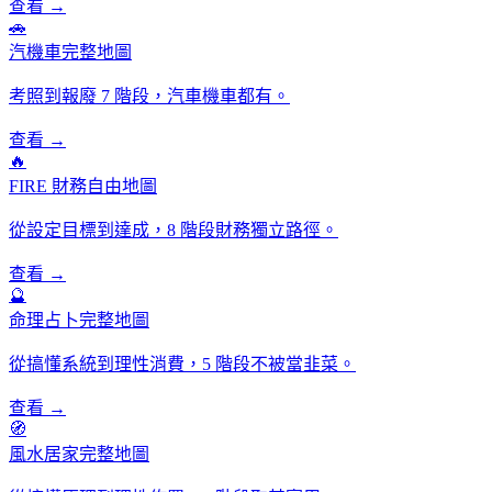
查看 →
🚗
汽機車完整地圖
考照到報廢 7 階段，汽車機車都有。
查看 →
🔥
FIRE 財務自由地圖
從設定目標到達成，8 階段財務獨立路徑。
查看 →
🔮
命理占卜完整地圖
從搞懂系統到理性消費，5 階段不被當韭菜。
查看 →
🧭
風水居家完整地圖