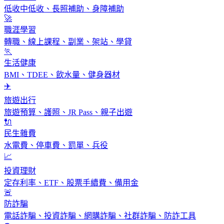
低收中低收、長照補助、身障補助
🚀
職涯學習
轉職、線上課程、副業、架站、學貸
🏃
生活健康
BMI、TDEE、飲水量、健身器材
✈️
旅遊出行
旅遊預算、護照、JR Pass、親子出遊
🔌
民生雜費
水電費、停車費、罰單、兵役
📈
投資理財
定存利率、ETF、股票手續費、備用金
🚨
防詐騙
電話詐騙、投資詐騙、網購詐騙、社群詐騙、防詐工具