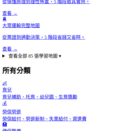
從搞懂原理到理性佈置，5 階段取其實用。
查看 →
🚆
大眾運輸完整地圖
從票證到通勤決策，5 階段省錢又省時。
查看 →
查看全部 85 張學習地圖 ▾
所有分類
👶
育兒
育兒補助、托育、幼兒園、生育獎勵
💰
勞保勞退
勞保給付、勞退新制、失業給付、資遣費
🏥