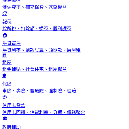
健保醫療
健保費率、補充保費、就醫權益
📋
報稅
綜所稅、扣除額、退稅、股利課稅
🏠
房貸買房
房貸利率、還款試算、頭期款、房屋稅
🏢
租屋
租金補貼、社會住宅、租屋權益
🛡️
保險
車險、壽險、醫療險、強制險、理賠
💳
信用卡貸款
信用卡回饋、信貸利率、分期、債務整合
🏛️
政府補助