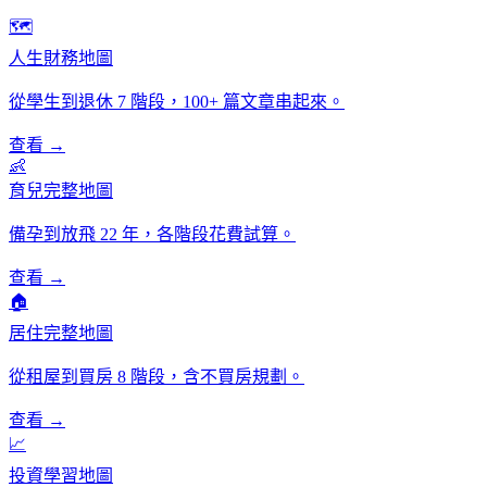
🗺️
人生財務地圖
從學生到退休 7 階段，100+ 篇文章串起來。
查看 →
👶
育兒完整地圖
備孕到放飛 22 年，各階段花費試算。
查看 →
🏠
居住完整地圖
從租屋到買房 8 階段，含不買房規劃。
查看 →
📈
投資學習地圖