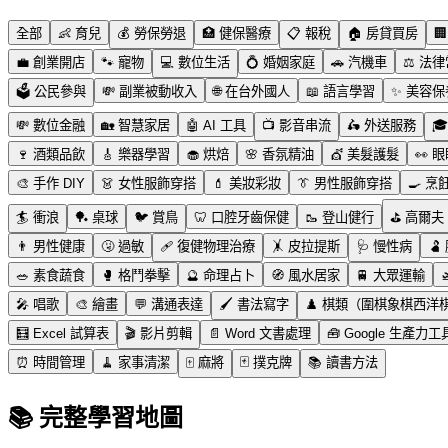
全部
👶
育兒
💰
勞保勞退
🏥
健保醫療
📋
報稅
🏠
房貸買房
🏢
💼
創業開店
🐾
寵物
💻
數位生活
💍
婚姻家庭
🚗
汽機車
⚖️
法律
🗳️
公民參與
💸
副業被動收入
🌐
在台外國人
📖
語言學習
✨
美容保
💸
數位金融
🏡
智慧家居
🤖
AI 工具
📺
影音串流
🛵
外送服務
🎓
🍷
酒類品飲
🎸
樂器學習
🧁
烘焙
🌸
香氛精油
💇
美髮護髮
👀
眼
🎨
手作 DIY
👗
女性服飾穿搭
💄
美妝彩妝
👔
男性服飾穿搭
🍳
烹
🏄
衝浪
🏓
桌球
🐦
賞鳥
🦷
口腔牙齒保健
🥾
登山健行
⛳
高爾夫
👨
男性健康
🤧
過敏
🩹
復健物理治療
🤸
皮拉提斯
🩺
慢性病
🫃
🥗
素食蔬食
🥊
格鬥拳擊
🔮
命理占卜
🧭
風水居家
🚆
大眾運輸

🎤
唱歌
🎨
繪畫
💬
溝通表達
🖌️
書法寫字
♟️
棋類（圍棋象棋西洋
🧮
Excel 試算表
🎬
影片剪輯
📄
Word 文書處理
🧰
Google 生產力工
⏰
時間管理
🧹
家事清潔
🀄
麻將
🃏
撲克牌
📚
讀書方法
📚 完整學習地圖