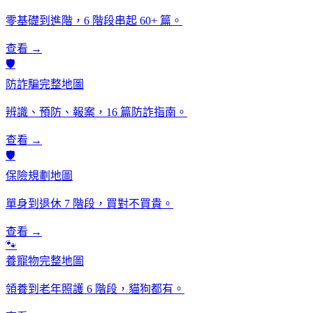
零基礎到進階，6 階段串起 60+ 篇。
查看 →
🛡️
防詐騙完整地圖
辨識、預防、報案，16 篇防詐指南。
查看 →
🛡️
保險規劃地圖
單身到退休 7 階段，買對不買貴。
查看 →
🐾
養寵物完整地圖
領養到老年照護 6 階段，貓狗都有。